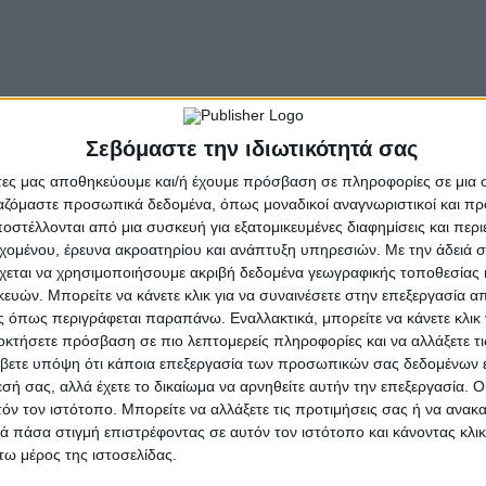
ρινή αυτή γιορτή της φύσης, σε ένα περιβάλλον γεμάτο ά
- Advertisement -
Σεβόμαστε την ιδιωτικότητά σας
άτες μας αποθηκεύουμε και/ή έχουμε πρόσβαση σε πληροφορίες σε μια
ργαζόμαστε προσωπικά δεδομένα, όπως μοναδικοί αναγνωριστικοί και 
στέλλονται από μια συσκευή για εξατομικευμένες διαφημίσεις και περ
εχομένου, έρευνα ακροατηρίου και ανάπτυξη υπηρεσιών.
Με την άδειά σα
χεται να χρησιμοποιήσουμε ακριβή δεδομένα γεωγραφικής τοποθεσίας 
ών. Μπορείτε να κάνετε κλικ για να συναινέσετε στην επεξεργασία απ
 όπως περιγράφεται παραπάνω. Εναλλακτικά, μπορείτε να κάνετε κλικ γ
οκτήσετε πρόσβαση σε πιο λεπτομερείς πληροφορίες και να αλλάξετε τι
βετε υπόψη ότι κάποια επεξεργασία των προσωπικών σας δεδομένων ε
εσή σας, αλλά έχετε το δικαίωμα να αρνηθείτε αυτήν την επεξεργασία. 
τόν τον ιστότοπο. Μπορείτε να αλλάξετε τις προτιμήσεις σας ή να ανακα
 πάσα στιγμή επιστρέφοντας σε αυτόν τον ιστότοπο και κάνοντας κλι
ω μέρος της ιστοσελίδας.