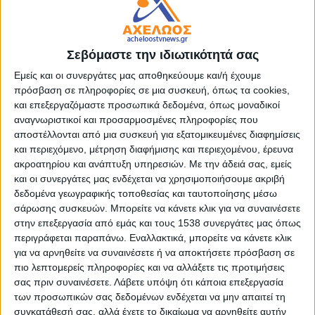
γιορτάσουν τον προφήτη Ηλία.
Το ομώνυμο εκκλησάκι με την πανοραμική θέα αποτελεί
σημείο αναφοράς και τόπο συνάντησης, παραμονή και
Σεβόμαστε την ιδιωτικότητά σας
ανήμερα της εορτής.
Εμείς και οι συνεργάτες μας αποθηκεύουμε και/ή έχουμε
πρόσβαση σε πληροφορίες σε μια συσκευή, όπως τα cookies,
Μετά το τέλος της πανηγυρικής θείας λειτουργίας δίπλα
και επεξεργαζόμαστε προσωπικά δεδομένα, όπως μοναδικοί
στο εκκλησάκι του Αη-Ηλία στήθηκε ένα παραδοσιακό
αναγνωριστικοί και προσαρμοσμένες πληροφορίες που
γλέντι – ένα αυθεντικό αντάμωμα των συγγενών και φίλων
αποστέλλονται από μια συσκευή για εξατομικευμένες διαφημίσεις
που διασκέδασαν με παραδοσιακή ζωντανή ορχήστρα και
και περιεχόμενο, μέτρηση διαφήμισης και περιεχομένου, έρευνα
σαρακατσάνικα τραγούδια.
ακροατηρίου και ανάπτυξη υπηρεσιών.
Με την άδειά σας, εμείς
και οι συνεργάτες μας ενδέχεται να χρησιμοποιήσουμε ακριβή
δεδομένα γεωγραφικής τοποθεσίας και ταυτοποίησης μέσω
σάρωσης συσκευών. Μπορείτε να κάνετε κλικ για να συναινέσετε
στην επεξεργασία από εμάς και τους 1538 συνεργάτες μας όπως
περιγράφεται παραπάνω. Εναλλακτικά, μπορείτε να κάνετε κλικ
για να αρνηθείτε να συναινέσετε ή να αποκτήσετε πρόσβαση σε
πιο λεπτομερείς πληροφορίες και να αλλάξετε τις προτιμήσεις
σας πριν συναινέσετε.
Λάβετε υπόψη ότι κάποια επεξεργασία
των προσωπικών σας δεδομένων ενδέχεται να μην απαιτεί τη
συγκατάθεσή σας, αλλά έχετε το δικαίωμα να αρνηθείτε αυτήν