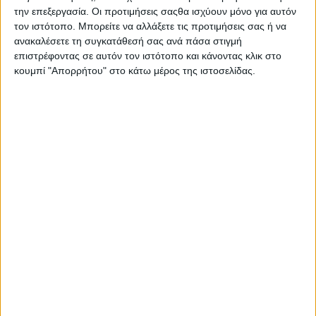
την επεξεργασία. Οι προτιμήσεις σαςθα ισχύουν μόνο για αυτόν
τον ιστότοπο. Μπορείτε να αλλάξετε τις προτιμήσεις σας ή να
ανακαλέσετε τη συγκατάθεσή σας ανά πάσα στιγμή
επιστρέφοντας σε αυτόν τον ιστότοπο και κάνοντας κλικ στο
- Advertisement -
κουμπί "Απορρήτου" στο κάτω μέρος της ιστοσελίδας.
LATEST NEWS
ΠΟΛΙΤΙΚΗ
Τάκης Θεοδωρικάκος: «Συμβάλλουμε
στην εθνική ασφάλεια της πατρίδας
μας με νέο αναπτυξιακό καθεστώς
για την Άμυνα»
admin
-
7 Αυγούστου, 2026
ΕΠΙΚΑΙΡΟΤΗΤΑ
ΣΑΕΚ Αγρινίου: Δέκα νέες
ειδικότητες για το εκπαιδευτικό
έτος 2026-2027
admin
-
7 Αυγούστου, 2026