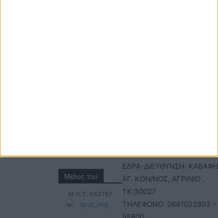
ΕΠΙΚΟΙΝΩΝΙΑ
ΤΑΥΤΟΤΗΤΑ
Τηλέφωνα: 26410
ΑΝΩΝΥΜΗ ΕΤΑΙΡΕΙΑ
22803 - 58800
ΕΠΩΝΥΜΙΑ: Γ. ΜΠΟΚΑΣ & Σ
Email:
Α.Ε – ΑΧΕΛΩΟΣ TV
bokas@otenet.gr,
ΑΦΜ: 094300499 – ΔΟΥ
info@axeloostv.gr
ΑΓΡΙΝΙΟΥ
Φαξ: 26410
ΑΡΙΘΜΟΣ ΓΕΜΗ: 02734051
23894
ΤΙΤΛΟΣ
ΙΣΤΟΣΕΛΙΔΑΣ:acheloostvne
ΕΔΡΑ-ΔΙΕΥΘΥΝΣΗ: ΚΑΒΑΦΗ
Μέλος του
ΑΓ. ΚΩΝ/ΝΟΣ, ΑΓΡΙΝΙΟ ,
ΤΚ:30027
Μ.Η.Τ. 242797
ΤΗΛΕΦΩΝΟ: 2641022803 –
58800