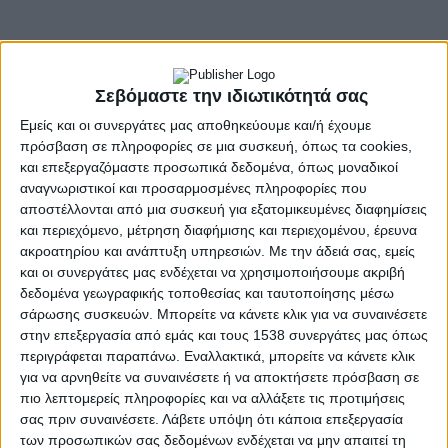
Σεβόμαστε την ιδιωτικότητά σας
Εμείς και οι συνεργάτες μας αποθηκεύουμε και/ή έχουμε
πρόσβαση σε πληροφορίες σε μια συσκευή, όπως τα cookies,
και επεξεργαζόμαστε προσωπικά δεδομένα, όπως μοναδικοί
αναγνωριστικοί και προσαρμοσμένες πληροφορίες που
αποστέλλονται από μια συσκευή για εξατομικευμένες διαφημίσεις
και περιεχόμενο, μέτρηση διαφήμισης και περιεχομένου, έρευνα
ακροατηρίου και ανάπτυξη υπηρεσιών.
Με την άδειά σας, εμείς
και οι συνεργάτες μας ενδέχεται να χρησιμοποιήσουμε ακριβή
δεδομένα γεωγραφικής τοποθεσίας και ταυτοποίησης μέσω
σάρωσης συσκευών. Μπορείτε να κάνετε κλικ για να συναινέσετε
στην επεξεργασία από εμάς και τους 1538 συνεργάτες μας όπως
- Advertisement -
περιγράφεται παραπάνω. Εναλλακτικά, μπορείτε να κάνετε κλικ
για να αρνηθείτε να συναινέσετε ή να αποκτήσετε πρόσβαση σε
πιο λεπτομερείς πληροφορίες και να αλλάξετε τις προτιμήσεις
σας πριν συναινέσετε.
Λάβετε υπόψη ότι κάποια επεξεργασία
Φωτιά εκδηλώθηκε στο Αιτωλικό στην περιοχή του γηπέδου.
των προσωπικών σας δεδομένων ενδέχεται να μην απαιτεί τη