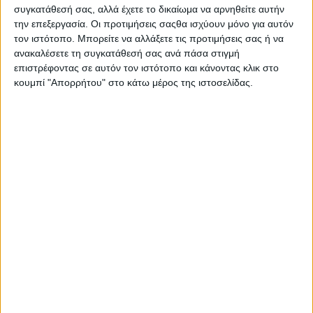
Ήδη ειδοποιήθηκε η πυροσβεστική που σπεύδει με οχήματα,
συγκατάθεσή σας, αλλά έχετε το δικαίωμα να αρνηθείτε αυτήν
ενώ σε εξέλιξη είναι ακόμη η φωτιά στην περιοχή Ευηνοχωρίου
την επεξεργασία. Οι προτιμήσεις σαςθα ισχύουν μόνο για αυτόν
– Γάλατα στο ανάχωμα, όπου επιχειρούν και εναέρια μέσα.
τον ιστότοπο. Μπορείτε να αλλάξετε τις προτιμήσεις σας ή να
ανακαλέσετε τη συγκατάθεσή σας ανά πάσα στιγμή
Οι άνεμοι στο Αιτωλικό είναι ισχυροί και υπάρχει φόβος
επιστρέφοντας σε αυτόν τον ιστότοπο και κάνοντας κλικ στο
εξάπλωσης της πυρκαγιάς.
κουμπί "Απορρήτου" στο κάτω μέρος της ιστοσελίδας.
Πηγή:
aixmi-news.gr
- Advertisement -
LATEST NEWS
ΓΕΓΟΝΟΤΑ
Έγκαιρη η επέμβαση των πυροσβεστικών δυνάμεων σε
πυρκαγιά στη Λεπενού Αγρινίου (φωτο)
admin
-
6 Αυγούστου, 2026
ΟΡΘΟΔΟΞΙΑ