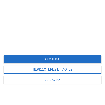
ΕΠΙΚΑΙΡΟΤΗΤΑ
Με επιτυχία πραγματοποιήθηκε η 2η Ψηφιακή Συνάντηση
του DigiWest!
admin
-
6 Αυγούστου, 2026
ΠΟΛΙΤΙΣΜΟΣ
Η Φωτεινή Δάρρα στη Ναύπακτο με «Έναν Ουρανό
Τραγούδια!»
admin
-
6 Αυγούστου, 2026
Φόρτωση περισσοτέρων
ΑΦΗΣΤΕ ΜΙΑ ΑΠΑΝΤΗΣΗ
ΣΥΜΦΩΝΩ
Σχόλιο:
ΠΕΡΙΣΣΟΤΕΡΕΣ ΕΠΙΛΟΓΕΣ
ΔΙΑΦΩΝΩ
εισάγετε το σχόλιό σας!
Όνομα:*