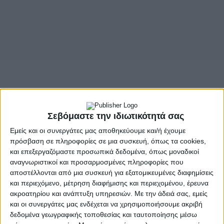
- Advertisement -
Σεβόμαστε την ιδιωτικότητά σας
Εμείς και οι συνεργάτες μας αποθηκεύουμε και/ή έχουμε
Στο πλαίσιο των επετειακών εκδηλώσεων του Δήμου Ιεράς
πρόσβαση σε πληροφορίες σε μια συσκευή, όπως τα cookies,
Πόλεως Μεσολογγίου για Διακοσιοστή Επέτειο από την Έξοδο
και επεξεργαζόμαστε προσωπικά δεδομένα, όπως μοναδικοί
του Μεσολογγίου, διοργανώνεται το Φεστιβάλ Παραδοσιακών
αναγνωριστικοί και προσαρμοσμένες πληροφορίες που
Χορών «Ελευθερία», το οποίο πραγματοποιείται για πρώτη
αποστέλλονται από μια συσκευή για εξατομικευμένες διαφημίσεις
φορά και φιλοδοξεί να καθιερωθεί ως ένας νέος, δυναμικός
και περιεχόμενο, μέτρηση διαφήμισης και περιεχομένου, έρευνα
θεσμός στα πολιτιστικά δρώμενα της Ιερής Πόλης.
ακροατηρίου και ανάπτυξη υπηρεσιών.
Με την άδειά σας, εμείς
και οι συνεργάτες μας ενδέχεται να χρησιμοποιήσουμε ακριβή
Το Φεστιβάλ θα πραγματοποιηθεί το
Σάββατο 11 Ιουλίου
δεδομένα γεωγραφικής τοποθεσίας και ταυτοποίησης μέσω
2026
και ώρα
20:30
στο
Θέατρο Λιμανιού
.