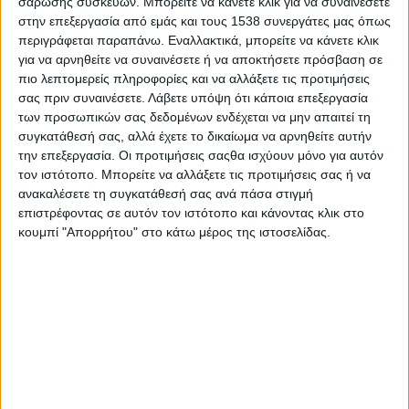
σάρωσης συσκευών. Μπορείτε να κάνετε κλικ για να συναινέσετε
στην επεξεργασία από εμάς και τους 1538 συνεργάτες μας όπως
Ωστόσο η γιορτή θα ξεκινήσει στις 20:00 με μια εντυπωσιακή
περιγράφεται παραπάνω. Εναλλακτικά, μπορείτε να κάνετε κλικ
πατινάδα των συμμετεχόντων χορευτικών τμημάτων κατά
για να αρνηθείτε να συναινέσετε ή να αποκτήσετε πρόσβαση σε
μήκος του Λιμανιού. Οι χορευτές, φορώντας τις παραδοσιακές
πιο λεπτομερείς πληροφορίες και να αλλάξετε τις προτιμήσεις
φορεσιές των τόπων τους και συνοδεία παραδοσιακής
σας πριν συναινέσετε.
Λάβετε υπόψη ότι κάποια επεξεργασία
μουσικής, θα διασχίσουν τον παραλιακό χώρο, μεταφέροντας
των προσωπικών σας δεδομένων ενδέχεται να μην απαιτεί τη
το χρώμα, τη ζωντάνια και την αυθεντικότητα της ελληνικής
συγκατάθεσή σας, αλλά έχετε το δικαίωμα να αρνηθείτε αυτήν
παράδοσης, για να καταλήξουν στο ανοιχτό Θέατρο, όπου θα
την επεξεργασία. Οι προτιμήσεις σαςθα ισχύουν μόνο για αυτόν
ακολουθήσει το κυρίως πρόγραμμα του Φεστιβάλ.
τον ιστότοπο. Μπορείτε να αλλάξετε τις προτιμήσεις σας ή να
ανακαλέσετε τη συγκατάθεσή σας ανά πάσα στιγμή
Στη διοργάνωση συμμετέχουν οι εξής πολιτιστικοί σύλλογοι:
επιστρέφοντας σε αυτόν τον ιστότοπο και κάνοντας κλικ στο
Λαογραφικός Όμιλος Ισθμίας.
κουμπί "Απορρήτου" στο κάτω μέρος της ιστοσελίδας.
Σύλλογος Γυναικών Μακρακώμης.
Στέκι Πολιτισμού Λευκάδας «Αγερμός».
Χορευτικός Όμιλος Μεγάρων.
Παράλληλα, μέλη του Συλλόγου Πανηγυριστών «Ο ΑΗ-ΣΥΜΙΟΣ»
θα συμμετάσχουν τιμητικά, παρουσιάζοντας χορούς και έθιμα
του ιστορικού πανηγυριού του Αγίου Συμεών, που αποτελεί