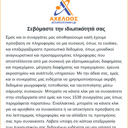
Σεβόμαστε την ιδιωτικότητά σας
Εμείς και οι συνεργάτες μας αποθηκεύουμε και/ή έχουμε
πρόσβαση σε πληροφορίες σε μια συσκευή, όπως τα cookies,
και επεξεργαζόμαστε προσωπικά δεδομένα, όπως μοναδικοί
αναγνωριστικοί και προσαρμοσμένες πληροφορίες που
αποστέλλονται από μια συσκευή για εξατομικευμένες διαφημίσεις
και περιεχόμενο, μέτρηση διαφήμισης και περιεχομένου, έρευνα
ακροατηρίου και ανάπτυξη υπηρεσιών.
Με την άδειά σας, εμείς
- Advertisement -
και οι συνεργάτες μας ενδέχεται να χρησιμοποιήσουμε ακριβή
δεδομένα γεωγραφικής τοποθεσίας και ταυτοποίησης μέσω
σάρωσης συσκευών. Μπορείτε να κάνετε κλικ για να συναινέσετε
Με πρωτοβουλία του Ευρωβουλευτή της Αριστεράς και
στην επεξεργασία από εμάς και τους 1538 συνεργάτες μας όπως
Καθηγητή Ευρωπαϊκού Δικαίου Νικόλα Φαραντούρη,
περιγράφεται παραπάνω. Εναλλακτικά, μπορείτε να κάνετε κλικ
πραγματοποιήθηκε την Πέμπτη απόγευμα στο Ευρωπαϊκό
για να αρνηθείτε να συναινέσετε ή να αποκτήσετε πρόσβαση σε
Κοινοβούλιο στις Βρυξέλλες μεγάλη εκδήλωση με τίτλο
«Η ΕΕ
πιο λεπτομερείς πληροφορίες και να αλλάξετε τις προτιμήσεις
και η Κλιματική Δράση: Από το Μπακού στο Μπελέμ»
.
σας πριν συναινέσετε.
Λάβετε υπόψη ότι κάποια επεξεργασία
των προσωπικών σας δεδομένων ενδέχεται να μην απαιτεί τη