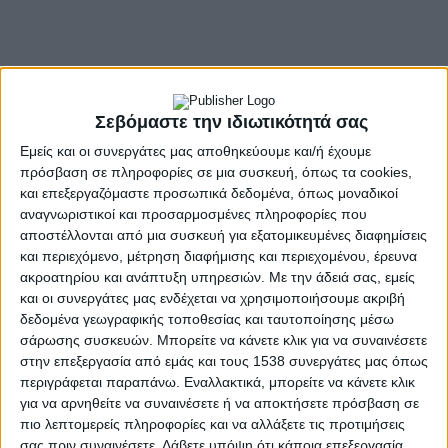
Σεβόμαστε την ιδιωτικότητά σας
Εμείς και οι συνεργάτες μας αποθηκεύουμε και/ή έχουμε
πρόσβαση σε πληροφορίες σε μια συσκευή, όπως τα cookies,
και επεξεργαζόμαστε προσωπικά δεδομένα, όπως μοναδικοί
αναγνωριστικοί και προσαρμοσμένες πληροφορίες που
αποστέλλονται από μια συσκευή για εξατομικευμένες διαφημίσεις
και περιεχόμενο, μέτρηση διαφήμισης και περιεχομένου, έρευνα
ακροατηρίου και ανάπτυξη υπηρεσιών.
Με την άδειά σας, εμείς
και οι συνεργάτες μας ενδέχεται να χρησιμοποιήσουμε ακριβή
δεδομένα γεωγραφικής τοποθεσίας και ταυτοποίησης μέσω
σάρωσης συσκευών. Μπορείτε να κάνετε κλικ για να συναινέσετε
- Advertisement -
στην επεξεργασία από εμάς και τους 1538 συνεργάτες μας όπως
περιγράφεται παραπάνω. Εναλλακτικά, μπορείτε να κάνετε κλικ
για να αρνηθείτε να συναινέσετε ή να αποκτήσετε πρόσβαση σε
πιο λεπτομερείς πληροφορίες και να αλλάξετε τις προτιμήσεις
Εξιχνιάστηκε από το Τμήμα Ασφάλειας Άρτας κλοπή σε
σας πριν συναινέσετε.
Λάβετε υπόψη ότι κάποια επεξεργασία