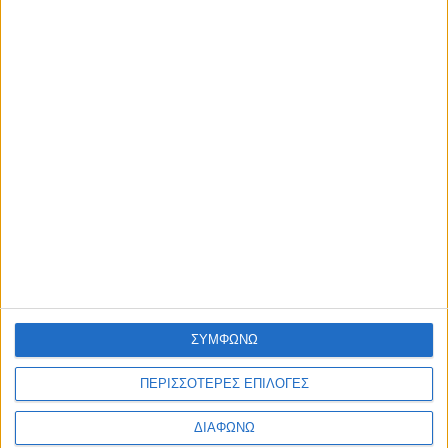
Έργα 7 εκ. στη Λευκάδα από το Ταμείο Ανάκαμψης
admin
-
6 Αυγούστου, 2026
ΕΠΙΚΑΙΡΟΤΗΤΑ
Με επιτυχία πραγματοποιήθηκε η 2η Ψηφιακή Συνάντηση
του DigiWest!
admin
-
6 Αυγούστου, 2026
ΠΟΛΙΤΙΣΜΟΣ
Η Φωτεινή Δάρρα στη Ναύπακτο με «Έναν Ουρανό
Τραγούδια!»
admin
-
6 Αυγούστου, 2026
Φόρτωση περισσοτέρων
ΑΦΗΣΤΕ ΜΙΑ ΑΠΑΝΤΗΣΗ
Σχόλιο:
ΣΥΜΦΩΝΩ
ΠΕΡΙΣΣΟΤΕΡΕΣ ΕΠΙΛΟΓΕΣ
ΔΙΑΦΩΝΩ