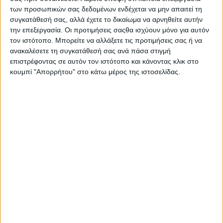
βάρος ηλικιωμένης, που έγινε την 22/06/2022 σε περιοχή
των προσωπικών σας δεδομένων ενδέχεται να μην απαιτεί τη
της Άρτας.
συγκατάθεσή σας, αλλά έχετε το δικαίωμα να αρνηθείτε αυτήν
Για την υπόθεση ταυτοποιήθηκαν -3- ημεδαποί (δύο γυναίκες
την επεξεργασία. Οι προτιμήσεις σαςθα ισχύουν μόνο για αυτόν
και ένας άντρας), σε βάρος των οποίων σχηματίσθηκε
τον ιστότοπο. Μπορείτε να αλλάξετε τις προτιμήσεις σας ή να
ανακαλέσετε τη συγκατάθεσή σας ανά πάσα στιγμή
δικογραφία για κλοπή κατά συναυτουργία.
επιστρέφοντας σε αυτόν τον ιστότοπο και κάνοντας κλικ στο
Ειδικότερα, οι κατηγορούμενοι μετέβησαν σε σπίτι
κουμπί "Απορρήτου" στο κάτω μέρος της ιστοσελίδας.
ηλικιωμένης και αφού της απέσπασαν την προσοχή ζητώντας
της δήθεν νερό, αφαίρεσαν από το εσωτερικό του σπιτιού
μικρό χρηματικό ποσό.
Η σχηματισθείσα δικογραφία θα υποβληθεί στον κ. Εισαγγελέα
Πλημμελειοδικών Άρτας.
- Advertisement -
LATEST NEWS
ΓΕΓΟΝΟΤΑ
Έγκαιρη η επέμβαση των πυροσβεστικών δυνάμεων σε