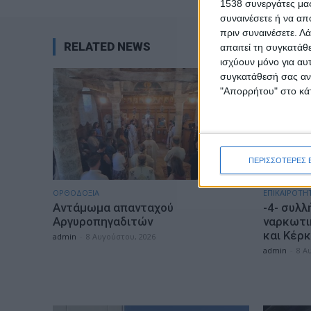
1538 συνεργάτες μας
συναινέσετε ή να απ
πριν συναινέσετε.
Λά
RELATED NEWS
απαιτεί τη συγκατάθ
ισχύουν μόνο για αυ
συγκατάθεσή σας ανά
"Απορρήτου" στο κάτ
ΠΕΡΙΣΣΟΤΕΡΕΣ 
ΟΡΘΟΔΟΞΙΑ
ΕΠΙΚΑΙΡΟΤΗ
Αντάμωμα απανταχού
-4- συλλ
Αργυροπηγαδιτών
ναρκωτι
και Κέρ
admin
-
8 Αυγούστου, 2026
admin
-
8 Α