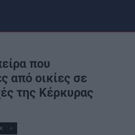
είρα που
ς από οικίες σε
ές της Κέρκυρας
X