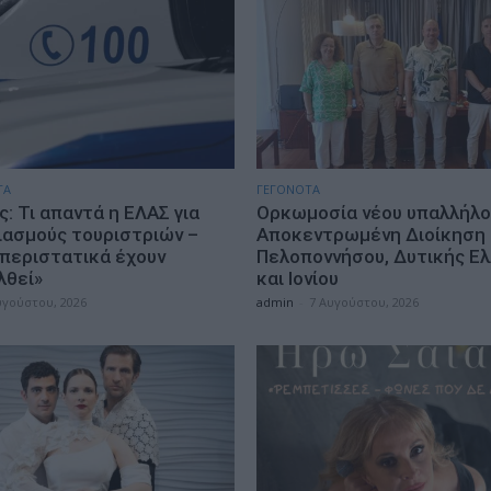
ΤΑ
ΓΕΓΟΝΟΤΑ
: Τι απαντά η ΕΛΑΣ για
Ορκωμοσία νέου υπαλλήλο
ιασμούς τουριστριών –
Αποκεντρωμένη Διοίκηση
 περιστατικά έχουν
Πελοποννήσου, Δυτικής Ε
λθεί»
και Ιονίου
υγούστου, 2026
admin
-
7 Αυγούστου, 2026