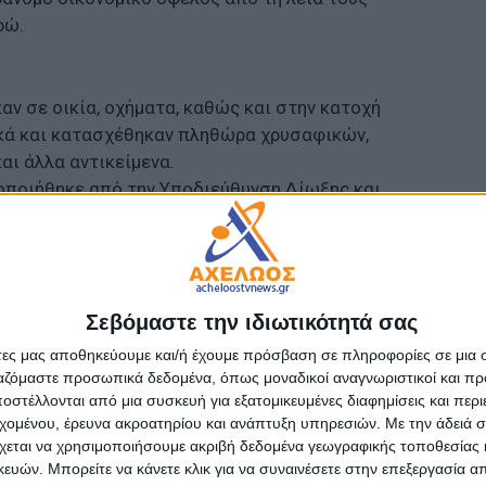
ρώ.
ν σε οικία, οχήματα, καθώς και στην κατοχή
κά και κατασχέθηκαν πληθώρα χρυσαφικών,
αι άλλα αντικείμενα.
οποιήθηκε από την Υποδιεύθυνση Δίωξης και
πλαίσιο της οποίας επιπλέον κατασχέθηκαν δύο
 παράνομη δράση τους.
ισαγγελέα Πλημμελειοδικών Κέρκυρας, ενώ οι
ή τους και άλλες παρόμοιες πράξεις.
Σεβόμαστε την ιδιωτικότητά σας
άτες μας αποθηκεύουμε και/ή έχουμε πρόσβαση σε πληροφορίες σε μια
- Advertisement -
ργαζόμαστε προσωπικά δεδομένα, όπως μοναδικοί αναγνωριστικοί και 
στέλλονται από μια συσκευή για εξατομικευμένες διαφημίσεις και περ
εχομένου, έρευνα ακροατηρίου και ανάπτυξη υπηρεσιών.
Με την άδειά σα
χεται να χρησιμοποιήσουμε ακριβή δεδομένα γεωγραφικής τοποθεσίας 
ών. Μπορείτε να κάνετε κλικ για να συναινέσετε στην επεξεργασία απ