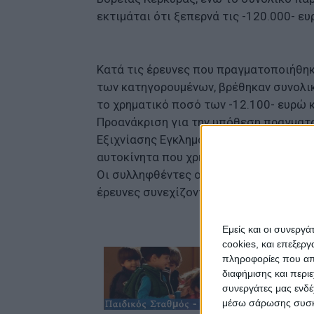
εκτιμάται ότι ξεπερνά τις -120.000- ευ
Κατά τις έρευνες που πραγματοποιήθηκα
των κατηγορουμένων, βρέθηκαν συνολι
το χρηματικό ποσό των -12.100- ευρώ κ
Προανάκριση για την υπόθεση πραγματ
Εξιχνίασης Εγκλημάτων Κέρκυρας, στο 
αυτοκίνητα που χρησιμοποιούσαν κατά
Οι συλληφθέντες οδηγήθηκαν στον κ. Ε
έρευνες συνεχίζονται για τυχόν εμπλοκ
Εμείς και οι συνεργ
cookies, και επεξε
πληροφορίες που απο
διαφήμισης και περι
συνεργάτες μας ενδέ
μέσω σάρωσης συσκευ