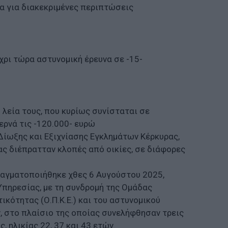
α για διακεκριμένες περιπτώσεις
χρι τώρα αστυνομική έρευνα σε -15-
 λεία τους, που κυρίως συνίσταται σε
ερνά τις -120.000- ευρώ
ίωξης και Εξιχνίασης Εγκλημάτων Κέρκυρας,
ας διέπρατταν κλοπές από οικίες, σε διάφορες
πραγματοποιήθηκε χθες 6 Αυγούστου 2025,
πηρεσίας, με τη συνδρομή της Ομάδας
κότητας (Ο.Π.Κ.Ε.) και του αστυνομικού
 στο πλαίσιο της οποίας συνελήφθησαν τρεις
, ηλικίας 22, 37 και 43 ετών.