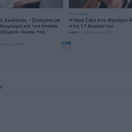
ΠΟΛΙΤΙΣΜΟΣ
λ Δωδώνης – Συνέχεια με
Η Ηρώ Σαΐα στο Φρούριο Α
Μουμούρη και τον σπάνια
στις 17 Αυγούστου
αζόμενο «Ίωνα» του
admin
-
7 Αυγούστου, 2026
η
υγούστου, 2026
Η