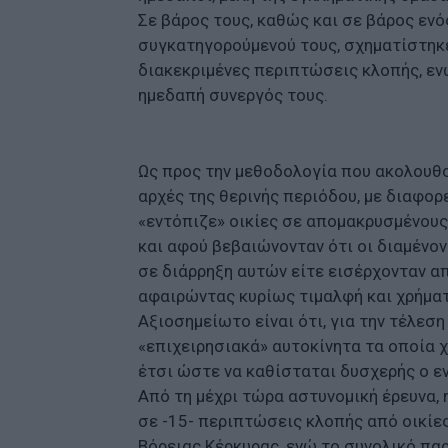
Σε βάρος τους, καθώς και σε βάρος εν
συγκατηγορούμενού τους, σχηματίστηκ
διακεκριμένες περιπτώσεις κλοπής, εν
ημεδαπή συνεργός τους.
Ως προς την μεθοδολογία που ακολουθο
αρχές της θερινής περιόδου, με διαφορ
«εντόπιζε» οικίες σε απομακρυσμένους
και αφού βεβαιώνονταν ότι οι διαμένο
σε διάρρηξη αυτών είτε εισέρχονταν 
αφαιρώντας κυρίως τιμαλφή και χρήματ
Αξιοσημείωτο είναι ότι, για την τέλε
«επιχειρησιακά» αυτοκίνητα τα οποία 
έτσι ώστε να καθίσταται δυσχερής ο ε
Από τη μέχρι τώρα αστυνομική έρευνα, 
σε -15- περιπτώσεις κλοπής από οικίες
Βόρειας Κέρκυρας, ενώ το συνολικό πα