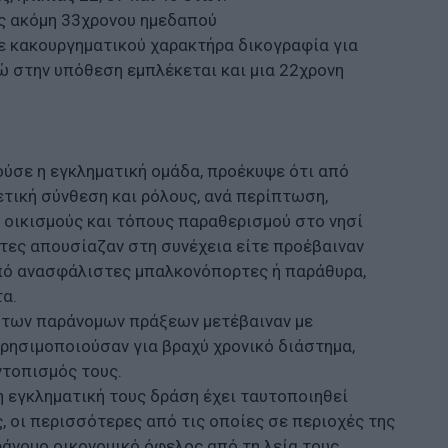
ός ακόμη 33χρονου ημεδαπού
ε κακουργηματικού χαρακτήρα δικογραφία για
ώ στην υπόθεση εμπλέκεται και μια 22χρονη
ύσε η εγκληματική ομάδα, προέκυψε ότι από
ετική σύνθεση και ρόλους, ανά περίπτωση,
 οικισμούς και τόπους παραθερισμού στο νησί
ντες απουσίαζαν στη συνέχεια είτε προέβαιναν
από ανασφάλιστες μπαλκονόπορτες ή παράθυρα,
α.
ση των παράνομων πράξεων μετέβαιναν με
χρησιμοποιούσαν για βραχύ χρονικό διάστημα,
ντοπισμός τους.
η εγκληματική τους δράση έχει ταυτοποιηθεί
, οι περισσότερες από τις οποίες σε περιοχές της
ράνομο οικονομικό όφελος από τη λεία τους