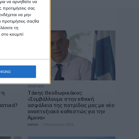
ια να αρνηθείτε να
ς προτιμήσεις σας
νδέχεται να μην
Οι προτιμήσεις σαςθα
λέσετε τη
κ στο κουμπί
ΜΦΩΝΩ
ΠΟΛΙΤΙΚΗ
 η
Τάκης Θεοδωρικάκος:
«Συμβάλλουμε στην εθνική
ματικά?
ασφάλεια της πατρίδας μας με νέο
αναπτυξιακό καθεστώς για την
Άμυνα»
admin
-
7 Αυγούστου, 2026