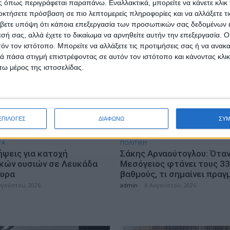
 όπως περιγράφεται παραπάνω. Εναλλακτικά, μπορείτε να κάνετε κλικ γ
οκτήσετε πρόσβαση σε πιο λεπτομερείς πληροφορίες και να αλλάξετε τι
βετε υπόψη ότι κάποια επεξεργασία των προσωπικών σας δεδομένων ε
εσή σας, αλλά έχετε το δικαίωμα να αρνηθείτε αυτήν την επεξεργασία. 
τόν τον ιστότοπο. Μπορείτε να αλλάξετε τις προτιμήσεις σας ή να ανακα
 πάσα στιγμή επιστρέφοντας σε αυτόν τον ιστότοπο και κάνοντας κλι
ω μέρος της ιστοσελίδας.
ΕΠΙΛΟΓΕΣ
ΔΙΑΦΩΝΩ
ΣΥ
ΤΑ
ΠΟΛΙΤΙΚΗ
ήψεις για κατοχή
Σάκης Αρναούτογλου: Όταν
κών ουσιών σε Λευκάδα
Μεσόγειος φτάνει τους 33
κυρα
βαθμούς, τι σημαίνει πραγ
υγούστου, 2026
admin
-
8 Αυγούστου, 2026