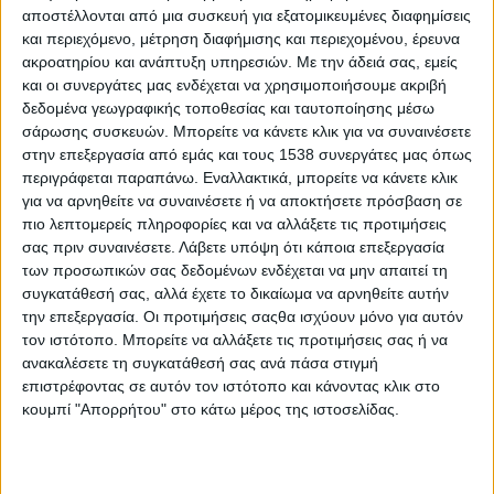
εγκληματική οργάνωση, πλαστογραφία, κατοχή διαβατηρίων
αποστέλλονται από μια συσκευή για εξατομικευμένες διαφημίσεις
και ταξιδιωτικών εγγράφων τρίτων προσώπων κατ’
και περιεχόμενο, μέτρηση διαφήμισης και περιεχομένου, έρευνα
εξακολούθηση, ενώ στη δικογραφία που σχηματίστηκε
ακροατηρίου και ανάπτυξη υπηρεσιών.
Με την άδειά σας, εμείς
περιλαμβάνεται ένας ακόμα αλλοδαπός.
και οι συνεργάτες μας ενδέχεται να χρησιμοποιήσουμε ακριβή
δεδομένα γεωγραφικής τοποθεσίας και ταυτοποίησης μέσω
σάρωσης συσκευών. Μπορείτε να κάνετε κλικ για να συναινέσετε
Όπως προέκυψε έπειτα από πολύμηνη και ενδελεχή έρευνα,
στην επεξεργασία από εμάς και τους 1538 συνεργάτες μας όπως
οι κατηγορούμενοι, τουλάχιστον από τις αρχές του 2025,
περιγράφεται παραπάνω. Εναλλακτικά, μπορείτε να κάνετε κλικ
είχαν συγκροτήσει εγκληματική οργάνωση με αντικείμενο
για να αρνηθείτε να συναινέσετε ή να αποκτήσετε πρόσβαση σε
την κατάρτιση πλαστών ταξιδιωτικών εγγράφων, κυρίως σε
πιο λεπτομερείς πληροφορίες και να αλλάξετε τις προτιμήσεις
μορφή πλαστικής κάρτας (δελτία ταυτότητας, άδειες
σας πριν συναινέσετε.
Λάβετε υπόψη ότι κάποια επεξεργασία
διαμονής και άδειες ικανότητας οδήγησης).
των προσωπικών σας δεδομένων ενδέχεται να μην απαιτεί τη
συγκατάθεσή σας, αλλά έχετε το δικαίωμα να αρνηθείτε αυτήν
Για τον σκοπό αυτό είχαν εγκαταστήσει πλήρως
την επεξεργασία. Οι προτιμήσεις σαςθα ισχύουν μόνο για αυτόν
εξοπλισμένο, υπερσύγχρονο εργαστήριο, ενώ διέθεταν
τον ιστότοπο. Μπορείτε να αλλάξετε τις προτιμήσεις σας ή να
μεγάλο απόθεμα πλαστών που αντιστοιχούσαν σε έγγραφα
ανακαλέσετε τη συγκατάθεσή σας ανά πάσα στιγμή
διαφόρων ευρωπαϊκών χωρών, προκειμένου να
επιστρέφοντας σε αυτόν τον ιστότοπο και κάνοντας κλικ στο
ανταποκρίνονται σε κάθε «παραγγελία».
κουμπί "Απορρήτου" στο κάτω μέρος της ιστοσελίδας.
Ειδικότερα, τα μέλη της οργάνωσης δρούσαν έχοντας
μεταξύ τους διακριτούς ρόλους, με τον 42χρονο να κατέχει