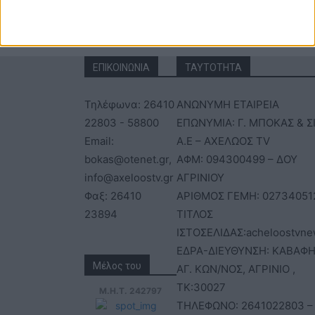
ΕΠΙΚΟΙΝΩΝΙΑ
ΤΑΥΤΟΤΗΤΑ
Τηλέφωνα: 26410
ΑΝΩΝΥΜΗ ΕΤΑΙΡΕΙΑ
22803 - 58800
ΕΠΩΝΥΜΙΑ: Γ. ΜΠΟΚΑΣ & Σ
Email:
Α.Ε – ΑΧΕΛΩΟΣ TV
bokas@otenet.gr,
ΑΦΜ: 094300499 – ΔΟΥ
info@axeloostv.gr
ΑΓΡΙΝΙΟΥ
Φαξ: 26410
ΑΡΙΘΜΟΣ ΓΕΜΗ: 02734051
23894
ΤΙΤΛΟΣ
ΙΣΤΟΣΕΛΙΔΑΣ:acheloostvne
ΕΔΡΑ-ΔΙΕΥΘΥΝΣΗ: ΚΑΒΑΦΗ
Μέλος του
ΑΓ. ΚΩΝ/ΝΟΣ, ΑΓΡΙΝΙΟ ,
ΤΚ:30027
Μ.Η.Τ. 242797
ΤΗΛΕΦΩΝΟ: 2641022803 –