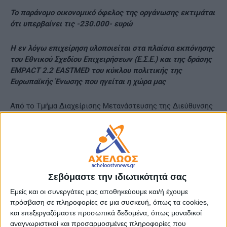
Το παράνομο οικονομικό όφελος της οργάνωσης εκτιμάται
ότι υπερβαίνει τις -230.000- ευρώ
Η εν λόγω επιχείρηση υλοποιείται στα πλαίσια εκπόνησης
του Εθνικού Σχεδίου Επιχειρήσεων (Ε.Σ.Ε.) και της δράσης
EMPACT
2.2
EASTMED
του κύκλου πολιτικής της
Ευρωπαϊκής Ένωσης που ηγείται η χώρα μας
Από το Τμήμα Διαχείρισης Μετανάστευσης της Διεύθυνσης
Αλλοδαπών Αττικής εξαρθρώθηκε εγκληματική οργάνωση,
τα μέλη της οποίας δραστηριοποιούνταν συστηματικά στην
κατάρτιση πλαστών ταξιδιωτικών εγγράφων με σκοπό την
παράνομη προώθηση μεταναστών σε χώρες της Ευρωπαϊκής
Ένωσης.
Σεβόμαστε την ιδιωτικότητά σας
Στο πλαίσιο συντονισμένης αστυνομικής επιχείρησης που
Εμείς και οι συνεργάτες μας αποθηκεύουμε και/ή έχουμε
πραγματοποιήθηκε απογευματινές ώρες της Πέμπτης, 26
πρόσβαση σε πληροφορίες σε μια συσκευή, όπως τα cookies,
Φεβρουαρίου 2026, σε περιοχή της Αττικής, συνελήφθησαν
και επεξεργαζόμαστε προσωπικά δεδομένα, όπως μοναδικοί
-2- αλλοδαποί, ηλικίας 44 και 42 ετών, κατηγορούμενοι για
αναγνωριστικοί και προσαρμοσμένες πληροφορίες που