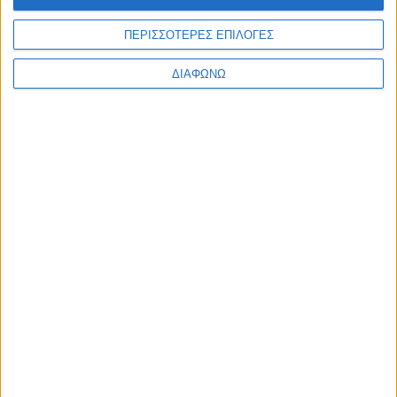
ΠΕΡΙΣΣΟΤΕΡΕΣ ΕΠΙΛΟΓΕΣ
ΔΙΑΦΩΝΩ
RELATED NEWS
ΟΡΘΟΔΟΞΙΑ
Αντάμωμα απανταχού
Αργυροπηγαδιτών
admin
-
8 Αυγούστου, 2026
ΕΠΙΚΑΙΡΟΤΗΤΑ
-4- συλλήψεις για κατοχή
ναρκωτικών ουσιών σε Λευκάδα και
Κέρκυρα
admin
-
8 Αυγούστου, 2026
ΠΟΛΙΤΙΚΗ
Σάκης Αρναούτογλου: Όταν η
Μεσόγειος φτάνει τους 33 βαθμούς,
τι σημαίνει πραγματικά?