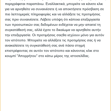
πλατφόρμας
https://e-eggrafes.minedu.gov.gr/#/
περιγράφεται παραπάνω. Εναλλακτικά, μπορείτε να κάνετε κλικ
για να αρνηθείτε να συναινέσετε ή να αποκτήσετε πρόσβαση σε
Σ
ε οποιαδήποτε
περίπτωση αδυναμίας/δυσκολίας, οι
πιο λεπτομερείς πληροφορίες και να αλλάξετε τις προτιμήσεις
ενδιαφερόμενοι μπορούν να προσέρχονται για την εγγραφή
σας πριν συναινέσετε.
Λάβετε υπόψη ότι κάποια επεξεργασία
των προσωπικών σας δεδομένων ενδέχεται να μην απαιτεί τη
τους στο ΕΣΠΕΡΙΝΟ
ΓΥΜΝΑΣΙΟ – ΓΕΝΙΚΟ ΛΥΚΕΙΟ
συγκατάθεσή σας, αλλά έχετε το δικαίωμα να αρνηθείτε αυτήν
ΑΓΡΙΝΙΟΥ
καθημερινά,
από
τις 7:00 – 9:30 μ.μ
.
,
ΡΗΓΑ
την επεξεργασία. Οι προτιμήσεις σαςθα ισχύουν μόνο για αυτόν
ΦΕΡΑΙΟΥ 36, ΑΓΡΙΝΙΟ (περιοχή Αγίας Τριάδας)
,
τον ιστότοπο. Μπορείτε να αλλάξετε τις προτιμήσεις σας ή να
Τηλέφωνο 2641058280,
ανακαλέσετε τη συγκατάθεσή σας ανά πάσα στιγμή
επιστρέφοντας σε αυτόν τον ιστότοπο και κάνοντας κλικ στο
https://blogs.sch.gr/gymesagr/
κουμπί "Απορρήτου" στο κάτω μέρος της ιστοσελίδας.
Τα βασικότερα πλεονεκτήματα της φοίτησης στο
Εσπερινό Γενικό Λύκειο:
– Δυνατότητα απόκτησης απολυτηρίου Γενικού Λυκείου
– Εισαγωγή στα ΑΕΙ και Ακαδημίες Εμπορικού Ναυτικού με
το ειδικό ποσοστό των Εσπερινών με πολύ χαμηλότερες
βάσεις.
– Βραδινό μειωμένο ωράριο (7.00μμ – 10.35μμ).
– Αναβολή στράτευσης.
– Αυξημένο όριο απουσιών σχετικά με τα ημερήσια.