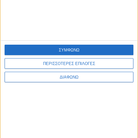
ΠΟΛΙΤΙΣΜΟΣ
Φεστιβάλ Δωδώνης – Συνέχεια με Μάξιμο Μουμούρη και το
σπάνια παρουσιαζόμενο «Ίωνα» του Ευριπίδη
admin
-
7 Αυγούστου, 2026
ΠΟΛΙΤΙΣΜΟΣ
Η Ηρώ Σαΐα στο Φρούριο Αντιρρίου στις 17 Αυγούστου
admin
-
7 Αυγούστου, 2026
ΣΥΜΦΩΝΩ
ΠΟΛΙΤΙΚΗ
ΠΕΡΙΣΣΟΤΕΡΕΣ ΕΠΙΛΟΓΕΣ
Σάκης Αρναούτογλου προς Κομισιόν: “Ακριβότερα τα διόδια
από τους Ευζώνους στην Αθήνα απ’ ό,τι από τις Βρυξέλλες
ΔΙΑΦΩΝΩ
μέχρι την Ελλάδα”
admin
-
7 Αυγούστου, 2026
Φόρτωση περισσοτέρων
ΑΦΗΣΤΕ ΜΙΑ ΑΠΑΝΤΗΣΗ
Σχόλιο: