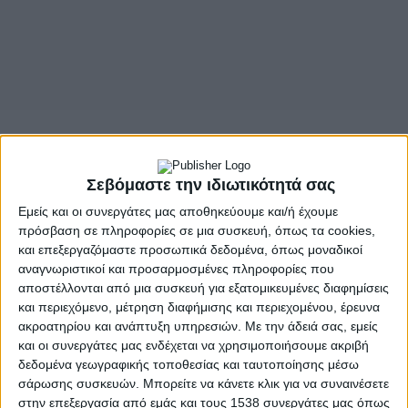
- Advertisement -
Εκπλήρωσε το όνειρό σου, ποτέ δεν είναι αργά!
Φοίτησε παράλληλα με τις υποχρεώσεις σου και άλλαξε την
Σεβόμαστε την ιδιωτικότητά σας
ζωή σου!
Εμείς και οι συνεργάτες μας αποθηκεύουμε και/ή έχουμε
πρόσβαση σε πληροφορίες σε μια συσκευή, όπως τα cookies,
Από τις
01-09-2025
έως τις
04-09-2025
οι μαθητές έχουν τη
και επεξεργαζόμαστε προσωπικά δεδομένα, όπως μοναδικοί
δυνατότητα να εγγραφούν στο ΕΣΠΕΡΙΝΟ
ΓΥΜΝΑΣΙΟ –
αναγνωριστικοί και προσαρμοσμένες πληροφορίες που
ΓΕΝΙΚΟ ΛΥΚΕΙΟ ΑΓΡΙΝΙΟΥ
για την τρέχουσα σχολική χρονιά
αποστέλλονται από μια συσκευή για εξατομικευμένες διαφημίσεις
2025-2026.
και περιεχόμενο, μέτρηση διαφήμισης και περιεχομένου, έρευνα
ακροατηρίου και ανάπτυξη υπηρεσιών.
Με την άδειά σας, εμείς
Η αίτηση εγγραφής, ανανέωσης εγγραφής ή μετεγγραφής
και οι συνεργάτες μας ενδέχεται να χρησιμοποιήσουμε ακριβή
των μαθητών/τριών στην Α’, Β’ και Γ’ τάξη του
ΕΣΠΕΡΙΝΟΥ
δεδομένα γεωγραφικής τοποθεσίας και ταυτοποίησης μέσω
ΓΕΝΙΚΟΥ ΛΥΚΕΙΟΥ
μπορεί να πραγματοποιηθεί άμεσα από
σάρωσης συσκευών. Μπορείτε να κάνετε κλικ για να συναινέσετε
τους ενδιαφερομένους μέσω της ηλεκτρονικής
στην επεξεργασία από εμάς και τους 1538 συνεργάτες μας όπως