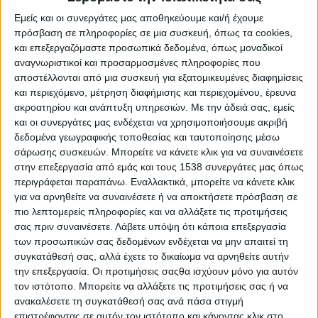
Εμείς και οι συνεργάτες μας αποθηκεύουμε και/ή έχουμε
πρόσβαση σε πληροφορίες σε μια συσκευή, όπως τα cookies,
και επεξεργαζόμαστε προσωπικά δεδομένα, όπως μοναδικοί
αναγνωριστικοί και προσαρμοσμένες πληροφορίες που
- Advertisement -
αποστέλλονται από μια συσκευή για εξατομικευμένες διαφημίσεις
και περιεχόμενο, μέτρηση διαφήμισης και περιεχομένου, έρευνα
ακροατηρίου και ανάπτυξη υπηρεσιών.
Με την άδειά σας, εμείς
Κοινή Ερώτηση προς τον Υπουργό Υποδομών & Μεταφορών
και οι συνεργάτες μας ενδέχεται να χρησιμοποιήσουμε ακριβή
κατέθεσαν ο Τομεάρχης Περιβάλλοντος & Ενέργειας του ΣΥΡΙΖΑ-
δεδομένα γεωγραφικής τοποθεσίας και ταυτοποίησης μέσω
σάρωσης συσκευών. Μπορείτε να κάνετε κλικ για να συναινέσετε
ΠΣ και Βουλευτής Αιτωλοακαρνανίας Μίλτος Ζαμπάρας
και ο
στην επεξεργασία από εμάς και τους 1538 συνεργάτες μας όπως
Τομεάρχης Υποδομών& Μεταφορών του ΣΥΡΙΖΑ–ΠΣ και
περιγράφεται παραπάνω. Εναλλακτικά, μπορείτε να κάνετε κλικ
Βουλευτής Μαγνησίας Αλέξανδρος Μεϊκόπουλος, σχετικά με την
για να αρνηθείτε να συναινέσετε ή να αποκτήσετε πρόσβαση σε
ανεπαρκή στελέχωση κρίσιμων υπηρεσιών στο Αεροδρόμιο
πιο λεπτομερείς πληροφορίες και να αλλάξετε τις προτιμήσεις
Ακτίου, που εγκυμονεί σοβαρούς κινδύνους για την ασφάλεια των
σας πριν συναινέσετε.
Λάβετε υπόψη ότι κάποια επεξεργασία
πτήσεων και αναδεικνύει τις ευθύνες της κυβέρνησης για την
των προσωπικών σας δεδομένων ενδέχεται να μην απαιτεί τη
ολιγωρία στη λήψη μέτρων.
συγκατάθεσή σας, αλλά έχετε το δικαίωμα να αρνηθείτε αυτήν
την επεξεργασία. Οι προτιμήσεις σαςθα ισχύουν μόνο για αυτόν
«
Το Αεροδρόμιο Ακτίου, ένα από τα σημαντικότερα
τον ιστότοπο. Μπορείτε να αλλάξετε τις προτιμήσεις σας ή να
περιφερειακά αεροδρόμια της χώρας, εξυπηρετεί δεκάδες
ανακαλέσετε τη συγκατάθεσή σας ανά πάσα στιγμή
επιστρέφοντας σε αυτόν τον ιστότοπο και κάνοντας κλικ στο
χιλιάδες επιβάτες κάθε χρόνο και αποτελεί βασικό κόμβο για τον