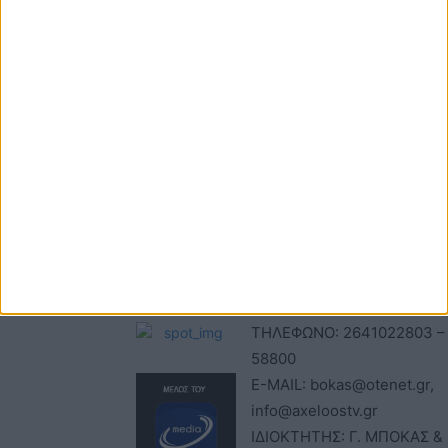
Τηλέφωνα: 26410
ΑΝΩΝΥΜΗ ΕΤΑΙΡΕΙΑ
22803 - 58800
ΕΠΩΝΥΜΙΑ: Γ. ΜΠΟΚΑΣ & Σ
Email:
Α.Ε – ΑΧΕΛΩΟΣ TV
bokas@otenet.gr,
ΑΦΜ: 094300499 – ΔΟΥ
info@axeloostv.gr
ΑΓΡΙΝΙΟΥ
Φαξ: 26410
ΑΡΙΘΜΟΣ ΓΕΜΗ: 02734051
23894
ΤΙΤΛΟΣ
ΙΣΤΟΣΕΛΙΔΑΣ:acheloostvne
ΕΔΡΑ-ΔΙΕΥΘΥΝΣΗ: ΚΑΒΑΦΗ
Μέλος του
ΑΓ. ΚΩΝ/ΝΟΣ, ΑΓΡΙΝΙΟ ,
ΤΚ:30027
Μ.Η.Τ. 242797
ΤΗΛΕΦΩΝΟ: 2641022803 –
58800
E-MAIL: bokas@otenet.gr,
info@axeloostv.gr
ΙΔΙΟΚΤΗΤΗΣ: Γ. ΜΠΟΚΑΣ & 