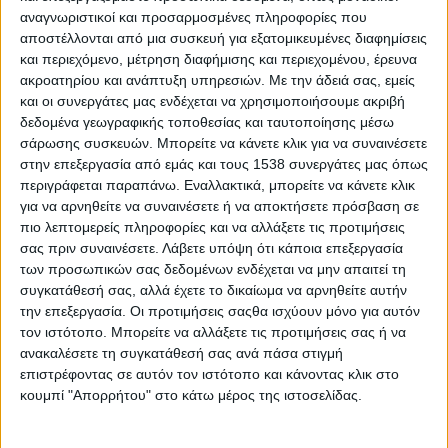
το έργο μας.
αναγνωριστικοί και προσαρμοσμένες πληροφορίες που
αποστέλλονται από μια συσκευή για εξατομικευμένες διαφημίσεις
και περιεχόμενο, μέτρηση διαφήμισης και περιεχομένου, έρευνα
- Advertisement -
ακροατηρίου και ανάπτυξη υπηρεσιών.
Με την άδειά σας, εμείς
και οι συνεργάτες μας ενδέχεται να χρησιμοποιήσουμε ακριβή
δεδομένα γεωγραφικής τοποθεσίας και ταυτοποίησης μέσω
LATEST NEWS
σάρωσης συσκευών. Μπορείτε να κάνετε κλικ για να συναινέσετε
στην επεξεργασία από εμάς και τους 1538 συνεργάτες μας όπως
ΕΠΙΚΑΙΡΟΤΗΤΑ
περιγράφεται παραπάνω. Εναλλακτικά, μπορείτε να κάνετε κλικ
Πώς αμείβεται η αργία του
για να αρνηθείτε να συναινέσετε ή να αποκτήσετε πρόσβαση σε
Δεκαπενταύγουστου – Ενημέρωση
πιο λεπτομερείς πληροφορίες και να αλλάξετε τις προτιμήσεις
της ΓΣΕΕ
σας πριν συναινέσετε.
Λάβετε υπόψη ότι κάποια επεξεργασία
admin
-
6 Αυγούστου, 2026
των προσωπικών σας δεδομένων ενδέχεται να μην απαιτεί τη
συγκατάθεσή σας, αλλά έχετε το δικαίωμα να αρνηθείτε αυτήν
ΕΠΙΚΑΙΡΟΤΗΤΑ
την επεξεργασία. Οι προτιμήσεις σαςθα ισχύουν μόνο για αυτόν
Συνελήφθησαν δύο άτομα για κατοχή
τον ιστότοπο. Μπορείτε να αλλάξετε τις προτιμήσεις σας ή να
ναρκωτικών ουσιών στην Κέρκυρα
ανακαλέσετε τη συγκατάθεσή σας ανά πάσα στιγμή
admin
-
6 Αυγούστου, 2026
επιστρέφοντας σε αυτόν τον ιστότοπο και κάνοντας κλικ στο
κουμπί "Απορρήτου" στο κάτω μέρος της ιστοσελίδας.
ΕΠΙΚΑΙΡΟΤΗΤΑ
Δυτική Ελλάδα: Ο απολογισμός του