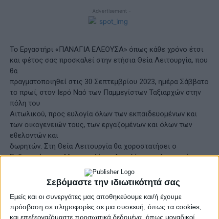
- Advertisement -
Το Εργαστήρι «ΠΑΝΑΓΙΑ ΕΛΕΟΥΣΑ» όπως κάθε χρόνο έτσι
και φέτος σας προσκαλεί στην ετήσια Θεία Λειτουργία, που
θα
πραγματοποιηθεί στις 30 Σεπτεμβρίου 2023, ημέρα Σάββατο
το πρωί, στον Ιερό Ναό των Παμμεγίστων Ταξιαρχών στην
πόλη του
Αιτωλικού, προς ευλογία όλων των εκπαιδευομένων και
των οικογενειών τους, των εργαζομένων και όλων των
εθελοντών και
δωρητών. Στη Θεία Λειτουργία θα χοροστατήσει ο
Σεβασμιώτατος Μητροπολίτης Αιτωλίας και Ακαρνανίας κ.κ.
Δαμασκηνός.
Τηλέφωνα για πληροφορίες : 2631025130 και 26410-39750.
Σεβόμαστε την ιδιωτικότητά σας
Μετά το πέρας της θείας λειτουργίας θα προσφερθεί καφές
Εμείς και οι συνεργάτες μας αποθηκεύουμε και/ή έχουμε
στην παραλία του Αιτωλικού.
πρόσβαση σε πληροφορίες σε μια συσκευή, όπως τα cookies,
H παρουσία σας θα μας τιμήσει ιδιαίτερα και θα ενισχύσει
και επεξεργαζόμαστε προσωπικά δεδομένα, όπως μοναδικοί