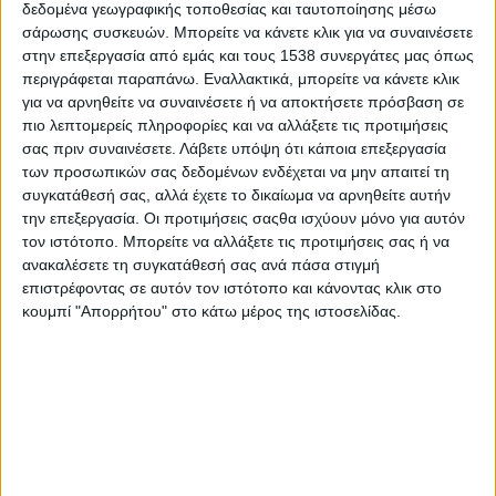
δεδομένα γεωγραφικής τοποθεσίας και ταυτοποίησης μέσω
σάρωσης συσκευών. Μπορείτε να κάνετε κλικ για να συναινέσετε
στην επεξεργασία από εμάς και τους 1538 συνεργάτες μας όπως
περιγράφεται παραπάνω. Εναλλακτικά, μπορείτε να κάνετε κλικ
για να αρνηθείτε να συναινέσετε ή να αποκτήσετε πρόσβαση σε
- Advertisement -
πιο λεπτομερείς πληροφορίες και να αλλάξετε τις προτιμήσεις
σας πριν συναινέσετε.
Λάβετε υπόψη ότι κάποια επεξεργασία
των προσωπικών σας δεδομένων ενδέχεται να μην απαιτεί τη
Το Εργαστήρι Ειδικής Επαγγελματικής Αγωγής και
συγκατάθεσή σας, αλλά έχετε το δικαίωμα να αρνηθείτε αυτήν
Αποκαταστάσεως «ΠΑΝΑΓΙΑ ΕΛΕΟΥΣΑ» για άτομα με νοητική
την επεξεργασία. Οι προτιμήσεις σαςθα ισχύουν μόνο για αυτόν
αναπηρία (Μεσολόγγι-Αγρίνιο), στο πλαίσιο του εορτασμού της
τον ιστότοπο. Μπορείτε να αλλάξετε τις προτιμήσεις σας ή να
παγκόσμιας ημέρας των ατόμων με αναπηρία πραγματοποίησε
ανακαλέσετε τη συγκατάθεσή σας ανά πάσα στιγμή
με επιτυχία τη Δευτέρα 1η Δεκεμβρίου 2025, ώρα 7:00μ.μ., στο
επιστρέφοντας σε αυτόν τον ιστότοπο και κάνοντας κλικ στο
κουμπί "Απορρήτου" στο κάτω μέρος της ιστοσελίδας.
Παπαστράτειο Μέγαρο Αγρινίου, την εκδήλωση «Έξοδος…Με τ’
αλφαβητάρι των άστρων», με το μουσικό σχήμα Άτροπον ,
(μία
καλλιτεχνική συνέργεια από τους Ευσταθία Γρέντζελου,
Γεώργιο Αθανασόπουλο, Χριστίνα Κορκοντζέλου, Φίφη
Αλεξοπούλου
τη χορωδία των εκπαιδευομένων του
Εργαστηρίου και την ομάδα εφήβων «Ήβη» του Δήμου Αγρινίου.
Η όμορφη αυτή μουσική εκδήλωση με τις υπέροχες μελωδίες