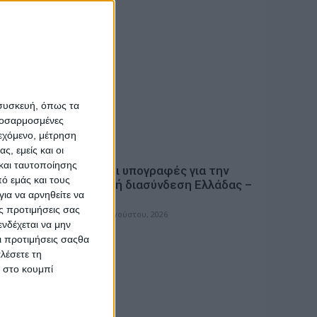
 συσκευή, όπως τα
προσαρμοσμένες
ιεχόμενο, μέτρηση
ς, εμείς και οι
ΠΟΛΙΤΙΚΗ
και ταυτοποίησης
Ειδική
Έπεσαν οι υπογραφές για την
ό εμάς και τους
ειών της
ηλεκτρική διασύνδεση Ελλάδας –
ια να αρνηθείτε να
Κύπρου
ς προτιμήσεις σας
admin
-
5 Αυγούστου, 2026
νδέχεται να μην
Οι προτιμήσεις σαςθα
λέσετε τη
κ στο κουμπί