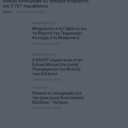
Ιουλίου κατέγραψε 42 τροχαία ατυχήματα
και 3.757 παραβάσεις
admin
-
5 Αυγούστου, 2026
ΕΠΙΚΑΙΡΟΤΗΤΑ
Mνημόσυνο στη Γαβαλού για
τα θύματα της Γερμανικής
Κατοχής στη Μακρυνεία
5 Αυγούστου, 2026
ΕΠΙΚΑΙΡΟΤΗΤΑ
Η ΕΛΟΠΥ συμμετείχε στην
Ειδική Μόνιμη Επιτροπή
Περιφερειών της Βουλής
των Ελλήνων
5 Αυγούστου, 2026
ΠΟΛΙΤΙΚΗ
Έπεσαν οι υπογραφές για
την ηλεκτρική διασύνδεση
Ελλάδας – Κύπρου
5 Αυγούστου, 2026