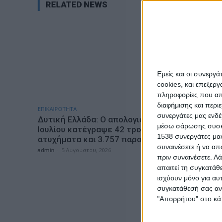
RELATED NEWS
Εμείς και οι συνεργ
cookies, και επεξε
πληροφορίες που απο
διαφήμισης και περι
ΕΠΙΚΑΙΡΟΤΗΤΑ
ΕΠΙΚΑΙΡΟΤΗ
συνεργάτες μας ενδέ
Δυτική Ελλάδα: Ο απολογισμός του
Mνημόσυ
μέσω σάρωσης συσκευ
Ιουλίου κατέγραψε 42 τροχαία
θύματα 
1538 συνεργάτες μας
ατυχήματα και 3.757 παραβάσεις
στη Μακ
συναινέσετε ή να απ
admin
-
5 Αυγούστου, 2026
admin
-
5 Α
πριν συναινέσετε.
Λά
απαιτεί τη συγκατάθ
ισχύουν μόνο για αυ
συγκατάθεσή σας ανά
"Απορρήτου" στο κάτ