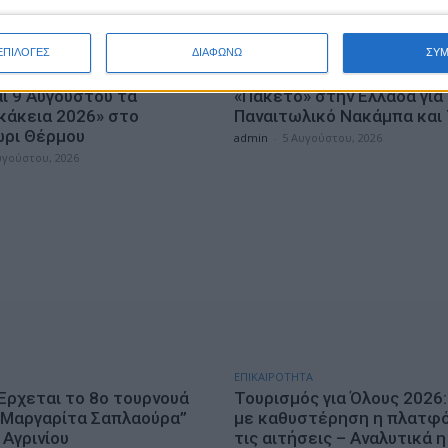
ΕΠΙΛΟΓΕΣ
ΔΙΑΦΩΝΩ
ΣΥ
ΑΘΛΗΤΙΚΑ
αι 9 Αυγούστου τα
«Πακέτο» στην Ελλάδα για
κάκεια 2026» στο
Παναιτωλικό Νακάμπα και
ρι Θέρμου
admin
-
5 Αυγούστου, 2026
υγούστου, 2026
ΕΠΙΚΑΙΡΟΤΗΤΑ
 Έρχεται το 8ο τουρνουά
Τουρισμός για Όλους 2026:
“Μαργαρίτα Σαπλαούρα”
με καθυστέρηση η πλατφό
Αγρινίου
τις αιτήσεις – Αναλυτικά η