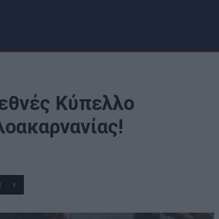
ιεθνές Kύπελλο
λοακαρνανίας!
X