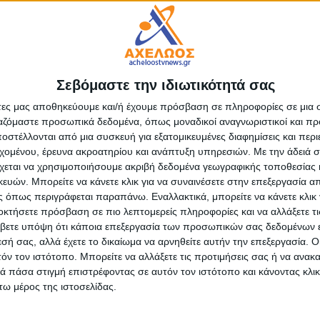
Σεβόμαστε την ιδιωτικότητά σας
άτες μας αποθηκεύουμε και/ή έχουμε πρόσβαση σε πληροφορίες σε μια
ργαζόμαστε προσωπικά δεδομένα, όπως μοναδικοί αναγνωριστικοί και 
στέλλονται από μια συσκευή για εξατομικευμένες διαφημίσεις και περ
εχομένου, έρευνα ακροατηρίου και ανάπτυξη υπηρεσιών.
Με την άδειά σα
ΤΑ
ΕΠΙΚΑΙΡΟΤΗΤΑ
χεται να χρησιμοποιήσουμε ακριβή δεδομένα γεωγραφικής τοποθεσίας 
νο στη Γαβαλού για τα
Η ΕΛΟΠΥ συμμετείχε στην 
ών. Μπορείτε να κάνετε κλικ για να συναινέσετε στην επεξεργασία απ
της Γερμανικής Κατοχής
Μόνιμη Επιτροπή Περιφερ
 όπως περιγράφεται παραπάνω. Εναλλακτικά, μπορείτε να κάνετε κλικ γ
ρυνεία
Βουλής των Ελλήνων
οκτήσετε πρόσβαση σε πιο λεπτομερείς πληροφορίες και να αλλάξετε τι
υγούστου, 2026
admin
-
5 Αυγούστου, 2026
βετε υπόψη ότι κάποια επεξεργασία των προσωπικών σας δεδομένων ε
εσή σας, αλλά έχετε το δικαίωμα να αρνηθείτε αυτήν την επεξεργασία. 
τόν τον ιστότοπο. Μπορείτε να αλλάξετε τις προτιμήσεις σας ή να ανακα
 πάσα στιγμή επιστρέφοντας σε αυτόν τον ιστότοπο και κάνοντας κλι
ω μέρος της ιστοσελίδας.