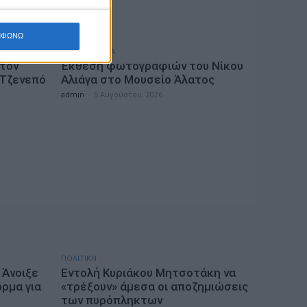
ΜΦΩΝΩ
ΕΠΙΚΑΙΡΟΤΗΤΑ
 τον
Έκθεση φωτογραφιών του Νίκου
 Τζενεπό
Αλιάγα στο Μουσείο Άλατος
admin
-
5 Αυγούστου, 2026
ΠΟΛΙΤΙΚΗ
 Άνοιξε
Εντολή Κυριάκου Μητσοτάκη να
ρμα για
«τρέξουν» άμεσα οι αποζημιώσεις
των πυρόπληκτων