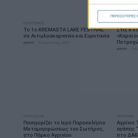
ΠΕΡΙΣΣΟΤΕΡΕΣ 
ΠΟΛΙΤΙΣΜΟΣ
ΠΟΛΙΤΙΣΜΟΣ
Το 1ο KREMASTA LAKE FESTIVAL
Στις 8 κ
σε Αιτωλοακαρνανία και Ευρυτανία
«Καραϊσ
Πετροχώ
admin
-
5 Αυγούστου, 2026
admin
-
5 Α
ΟΡΘΟΔΟΞΙΑ
ΑΘΛΗΤΙΚΑ
Πανηγυρίζει το Ιερό Παρεκκλήσιο
Αγρίνιο:
Μεταμορφώσεως του Σωτήρος,
αγάπης 
στο Πάρκο Αγρινίου
στο ΔΑΚ 