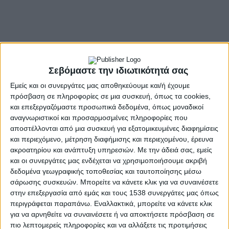
Σεβόμαστε την ιδιωτικότητά σας
Εμείς και οι συνεργάτες μας αποθηκεύουμε και/ή έχουμε
πρόσβαση σε πληροφορίες σε μια συσκευή, όπως τα cookies,
και επεξεργαζόμαστε προσωπικά δεδομένα, όπως μοναδικοί
αναγνωριστικοί και προσαρμοσμένες πληροφορίες που
αποστέλλονται από μια συσκευή για εξατομικευμένες διαφημίσεις
και περιεχόμενο, μέτρηση διαφήμισης και περιεχομένου, έρευνα
- Advertisement -
ακροατηρίου και ανάπτυξη υπηρεσιών.
Με την άδειά σας, εμείς
και οι συνεργάτες μας ενδέχεται να χρησιμοποιήσουμε ακριβή
δεδομένα γεωγραφικής τοποθεσίας και ταυτοποίησης μέσω
σάρωσης συσκευών. Μπορείτε να κάνετε κλικ για να συναινέσετε
Οι άνθρωποι μέχρι 35 ετών, σύμφωνα με όλες τις
στην επεξεργασία από εμάς και τους 1538 συνεργάτες μας όπως
δημοσκοπήσεις, τοποθετούν ψηλά στα ενδιαφέροντα
περιγράφεται παραπάνω. Εναλλακτικά, μπορείτε να κάνετε κλικ
τους και στα κριτήρια που θα καθορίσουν την ψήφο την
για να αρνηθείτε να συναινέσετε ή να αποκτήσετε πρόσβαση σε
κλιματική κρίση και την ανάγκη ύπαρξης Πράσινων
πιο λεπτομερείς πληροφορίες και να αλλάξετε τις προτιμήσεις