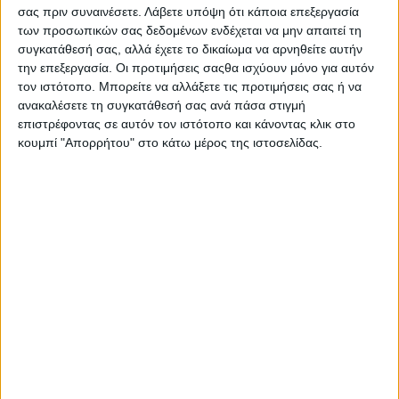
Πολιτικών. Όχι στο μέλλον, αλλά σήμερα.
σας πριν συναινέσετε.
Λάβετε υπόψη ότι κάποια επεξεργασία
των προσωπικών σας δεδομένων ενδέχεται να μην απαιτεί τη
Νέοι και νέες λοιπόν από όλη την Ελλάδα ταξίδεψαν στις
συγκατάθεσή σας, αλλά έχετε το δικαίωμα να αρνηθείτε αυτήν
Βρυξέλλες, έπειτα από πρόσκληση του ευρωβουλευτή των
την επεξεργασία. Οι προτιμήσεις σαςθα ισχύουν μόνο για αυτόν
Πρασίνων και γραμματέα του κόσμου Πέτρου Κόκκαλη,
τον ιστότοπο. Μπορείτε να αλλάξετε τις προτιμήσεις σας ή να
προκειμένου να ενημερωθούν και να συζητήσουν για τις
ανακαλέσετε τη συγκατάθεσή σας ανά πάσα στιγμή
λειτουργίες του Ευρωκοινοβουλίου, τις Πράσινες Πολιτικές
επιστρέφοντας σε αυτόν τον ιστότοπο και κάνοντας κλικ στο
και την κλιματική κρίση.
κουμπί "Απορρήτου" στο κάτω μέρος της ιστοσελίδας.
Περιβάλλον, ιστορία, οικονομία και δικαιώματα βρέθηκαν στο
επίκεντρο της συζήτησης που είχαν με τον Πέτρο Κόκκαλη, που
τόνισε την ανάγκη να προχωρήσουμε σε γενναίες αλλαγές στο
μείγμα πολιτικών που ακολουθείται, ενώ επανέλαβε τη
σπουδαιότητα των επερχόμενων ευρωεκλογών, καθώς μια
σειρά θεσμικών παρεμβάσεων προωθούνται και εφαρμόζονται,
από τις Βρυξέλλες.
Κοινή πεποίθηση των συμμετεχόντων στη συζήτηση ήταν οι
εποχές που στο επίκεντρο βρίσκονταν η ανάγκη ενός Green
Deal πέρασαν και πλέον οι καιροί απαιτούν μια Πράσινη Δίκαιη
Επανάσταση.