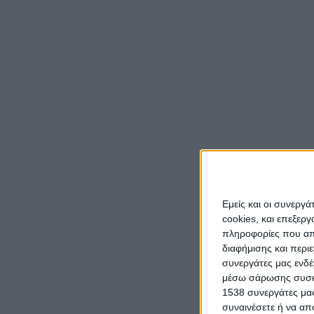
έργου, ξεκίνησαν να κατασκευάζονται τα πρώτα 7 χλμ απ
έχει υπάρξει καμία άλλη εξέλιξη.
Ο Υφυπουργός στην ομιλία του, απάντησε ότι ο συγκεκρ
έργα που χρηματοδοτούνται είναι έργα που έχουν μελετ
Με λίγα λόγια η απάντηση του ήταν η απόλυτη εφαρμογή
ασφάλεια των πολιτών για καθημερινή διέλευση σε ακατ
κυβέρνηση άρα δεν υπάρχει κανένας λόγος για να το πρ
Αυτή ήταν η στυγνή απάντηση του Υπουργείου προς του 
Και βέβαια παρά την επιμονή του βουλευτή για ένα έστ
Εμείς και οι συνεργ
Υφυπουργός ήταν ξεκάθαρος ότι ούτε χρονοδιάγραμμα υπ
cookies, και επεξε
πληροφορίες που απο
Ακολουθεί ο σύνδεσμος:
https://www.youtube.com/wat
διαφήμισης και περι
συνεργάτες μας ενδέ
μέσω σάρωσης συσκευ
1538 συνεργάτες μας
συναινέσετε ή να απ