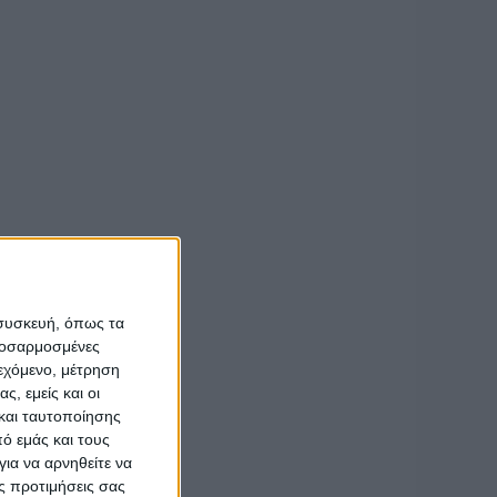
αι εκ τότε δεν
έρνησης και τα
αρμανιόλες. Η
ος για την
ς Φθιώτιδας.
έργου ο
 συσκευή, όπως τα
προσαρμοσμένες
ιεχόμενο, μέτρηση
ς, εμείς και οι
και ταυτοποίησης
ό εμάς και τους
ια να αρνηθείτε να
ς προτιμήσεις σας