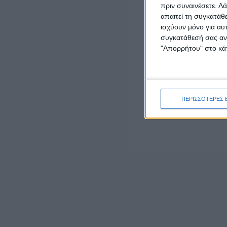
πριν συναινέσετε.
Λά
LATEST NEWS
απαιτεί τη συγκατάθ
ισχύουν μόνο για αυ
ΕΠΙΚΑΙΡΟΤΗΤΑ
συγκατάθεσή σας ανά
Δυτική Ελλάδα: Ο απολογισμός του Ιουλίου
"Απορρήτου" στο κάτ
κατέγραψε 42 τροχαία ατυχήματα και 3.757
παραβάσεις
admin
-
5 Αυγούστου, 2026
ΕΠΙΚΑΙΡΟΤΗΤΑ
ΠΕΡΙΣΣΟΤΕΡΕΣ 
Mνημόσυνο στη Γαβαλού για τα θύματα της
Γερμανικής Κατοχής στη Μακρυνεία
5 Αυγούστου, 2026
ΕΠΙΚΑΙΡΟΤΗΤΑ
Η ΕΛΟΠΥ συμμετείχε στην Ειδική Μόνιμη
Επιτροπή Περιφερειών της Βουλής των
Ελλήνων
5 Αυγούστου, 2026
ΠΟΛΙΤΙΚΗ
Έπεσαν οι υπογραφές για την ηλεκτρική
διασύνδεση Ελλάδας – Κύπρου