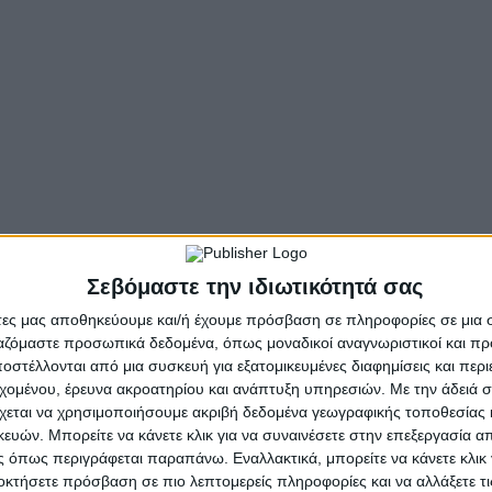
ό τα οποία μόνο τα 3 χλμ έχουν δοθεί στην κυκλοφορία κ
ιμένος δρόμος δεν εμπίπτει στις προτεραιότητες της κυβ
ηθεί ως προς το κόστος και το όφελος!
 ενός νεοφιλελεύθερου μοντέλου ακόμα και σε δρόμους κ
άλληλους δρόμους δεν είναι έργο που αποδίδει ένα όφελ
αγματοποιήσει.
κατοίκους της Αιτωλοακαρνανίας, της Ευρυτανίας και τη
Σεβόμαστε την ιδιωτικότητά σας
ω χρονοδιάγραμμα ως προς το ξεκίνημα τουλάχιστον του 
άτες μας αποθηκεύουμε και/ή έχουμε πρόσβαση σε πληροφορίες σε μια
άρχει, ούτε χρήματα υπάρχουν για το εν λόγω έργο.
ργαζόμαστε προσωπικά δεδομένα, όπως μοναδικοί αναγνωριστικοί και 
στέλλονται από μια συσκευή για εξατομικευμένες διαφημίσεις και περ
ch?v=oE5CbBnJJfY
εχομένου, έρευνα ακροατηρίου και ανάπτυξη υπηρεσιών.
Με την άδειά σα
χεται να χρησιμοποιήσουμε ακριβή δεδομένα γεωγραφικής τοποθεσίας 
- Advertisement -
ών. Μπορείτε να κάνετε κλικ για να συναινέσετε στην επεξεργασία απ
 όπως περιγράφεται παραπάνω. Εναλλακτικά, μπορείτε να κάνετε κλικ γ
οκτήσετε πρόσβαση σε πιο λεπτομερείς πληροφορίες και να αλλάξετε τι