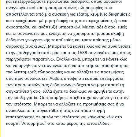
και επεξεργαζόμαστε προσωπικά δεδομένα, όπως μοναδικοί
αναγνωριστικοί και προσαρμοσμένες πληροφορίες που
αποστέλλονται από μια συσκευή για εξατομικευμένες διαφημίσεις
και περιεχόμενο, μέτρηση διαφήμισης και περιεχομένου, έρευνα
ακροατηρίου και ανάπτυξη υπηρεσιών.
Με την άδειά σας, εμείς
και οι συνεργάτες μας ενδέχεται να χρησιμοποιήσουμε ακριβή
- Advertisement -
δεδομένα γεωγραφικής τοποθεσίας και ταυτοποίησης μέσω
σάρωσης συσκευών. Μπορείτε να κάνετε κλικ για να συναινέσετε
στην επεξεργασία από εμάς και τους 1538 συνεργάτες μας όπως
περιγράφεται παραπάνω. Εναλλακτικά, μπορείτε να κάνετε κλικ
Μία άκρως ενδιαφέρουσα εκδήλωση πραγματοποιήθηκε το
για να αρνηθείτε να συναινέσετε ή να αποκτήσετε πρόσβαση σε
Σάββατο 6 Απριλίου 2024, στην Κατοχή Αιτωλοακαρνανίας με
πιο λεπτομερείς πληροφορίες και να αλλάξετε τις προτιμήσεις
θέμα “Γυναίκες του Αχελώου” με κεντρική ομιλήτρια την Μαρία
σας πριν συναινέσετε.
Λάβετε υπόψη ότι κάποια επεξεργασία
Γκασούκα, Ομότιμη Καθηγήτρια Πανεπιστημίου Αιγαίου, η οποία
των προσωπικών σας δεδομένων ενδέχεται να μην απαιτεί τη
ανέπτυξε το θέμα «Όταν ο Πολιτισμός και η Δημοκρατία
συγκατάθεσή σας, αλλά έχετε το δικαίωμα να αρνηθείτε αυτήν
υποχωρούν: Γυναικοκτονίες», που δυστυχώς από τραγική
την επεξεργασία. Οι προτιμήσεις σαςθα ισχύουν μόνο για αυτόν
σύμπτωση συνέπεσε με το θλιβερό γεγονός της δολοφονίας
τον ιστότοπο. Μπορείτε να αλλάξετε τις προτιμήσεις σας ή να
της άτυχης Κυριακής.
ανακαλέσετε τη συγκατάθεσή σας ανά πάσα στιγμή
επιστρέφοντας σε αυτόν τον ιστότοπο και κάνοντας κλικ στο
Η εκδήλωση διοργανώθηκε από την Περιφέρεια Δυτικής
κουμπί "Απορρήτου" στο κάτω μέρος της ιστοσελίδας.
Ελλάδος σε συνεργασία με το Σύλλογο Γυναικών Κατοχής “Η
Αλθαία” και το Δήμο Ι. Π. Μεσολογγίου.