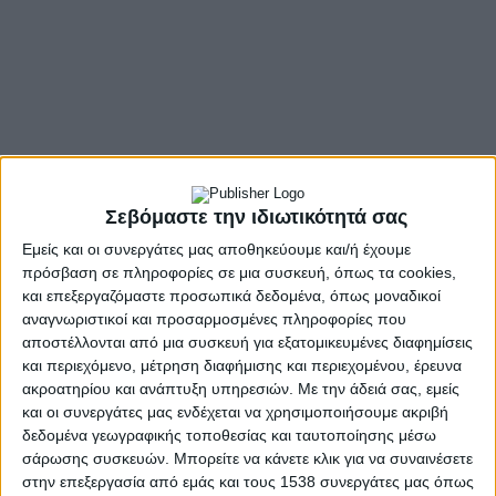
Το απόγευμα της Δευτέρας, 27 Οκτωβρίου 2025 η Ιερά
Μητρόπολη Αιτωλίας και Ακαρνανίας και το Ίδρυμα Πολιτισμού
«Άγιος Ευγένιος ο Αιτωλός», τιμώντας την ένδοξη Εποποιία
του ‘40, παρουσίασαν την επετειακή εκδήλωση, με τίτλο:
«Ελπίδα με μελάνι»
που πραγματοποιήθηκε στην αίθουσα
εκδηλώσεων του Παπαστρατείου Μεγάρου Αγρινίου.
Στο πρώτο μέρος, η θεατρική ομάδα ενηλίκων, με υπεύθυνο τον
κ. Ιωάννη Σταμπέλο, παρουσίασε θεατρικό έργο, το οποίο
Σεβόμαστε την ιδιωτικότητά σας
βασίστηκε στην αλληλογραφία της εποχής του ελληνοϊταλικού
πολέμου, όπως διασώθηκε από μαρτυρίες και από τα Γενικά
Εμείς και οι συνεργάτες μας αποθηκεύουμε και/ή έχουμε
Αρχεία του Κράτους.
πρόσβαση σε πληροφορίες σε μια συσκευή, όπως τα cookies,
και επεξεργαζόμαστε προσωπικά δεδομένα, όπως μοναδικοί
Στη συνεχεία, η Χορωδία Ενηλίκων του Ιδρύματος, με χοράρχη
αναγνωριστικοί και προσαρμοσμένες πληροφορίες που
τον κ. Χρήστο Ζήση, ερμήνευσε επετειακά τραγούδια από το
αποστέλλονται από μια συσκευή για εξατομικευμένες διαφημίσεις
Έπος του 1940.
και περιεχόμενο, μέτρηση διαφήμισης και περιεχομένου, έρευνα
ακροατηρίου και ανάπτυξη υπηρεσιών.
Με την άδειά σας, εμείς
Οι στίχοι και η μελωδία των τραγουδιών, ταξίδεψαν τους
και οι συνεργάτες μας ενδέχεται να χρησιμοποιήσουμε ακριβή
παρευρισκομένους στην εκδήλωση στις βουνοκορφές της
δεδομένα γεωγραφικής τοποθεσίας και ταυτοποίησης μέσω
Πίνδου, εξιστορώντας τα κατορθώματα των Ελλήνων
σάρωσης συσκευών. Μπορείτε να κάνετε κλικ για να συναινέσετε
στρατιωτών, ενώ η ερμηνεία των ρόλων, μετέφερε το κοινό
στην επεξεργασία από εμάς και τους 1538 συνεργάτες μας όπως