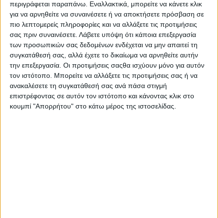
στα σπίτια των Ηρώων, στα νοσοκομεία και στα δύσβατα
περιγράφεται παραπάνω. Εναλλακτικά, μπορείτε να κάνετε κλικ
μονοπάτια της Πίνδου και έγιναν όλοι συμμέτοχοι στην αγωνία,
για να αρνηθείτε να συναινέσετε ή να αποκτήσετε πρόσβαση σε
στον πόνο της απώλειας και της θυσίας, αλλά και της τόλμης
πιο λεπτομερείς πληροφορίες και να αλλάξετε τις προτιμήσεις
και της υπερηφάνειας που χαρακτήριζε τη γενιά του 1940.
σας πριν συναινέσετε.
Λάβετε υπόψη ότι κάποια επεξεργασία
των προσωπικών σας δεδομένων ενδέχεται να μην απαιτεί τη
Κλείνοντας την εκδήλωση ο Σεβασμιώτατος Μητροπολίτης
συγκατάθεσή σας, αλλά έχετε το δικαίωμα να αρνηθείτε αυτήν
Αιτωλίας και Ακαρνανίας κ. Δαμασκηνός, αφού ευχαρίστησε τα
την επεξεργασία. Οι προτιμήσεις σαςθα ισχύουν μόνο για αυτόν
μέλη και τους υπευθύνους της θεατρικής ομάδας και της
τον ιστότοπο. Μπορείτε να αλλάξετε τις προτιμήσεις σας ή να
χορωδίας, για την οργάνωση της εκδήλωσης, καθώς και για την
ανακαλέσετε τη συγκατάθεσή σας ανά πάσα στιγμή
απόδοση των τραγουδιών και την υποκριτική των ρόλων,
επιστρέφοντας σε αυτόν τον ιστότοπο και κάνοντας κλικ στο
ανέφερε μεταξύ άλλων:
κουμπί "Απορρήτου" στο κάτω μέρος της ιστοσελίδας.
«Είμαστε εδώ για να τιμήσουμε το ηρωικό ΟΧΙ του ‘40 και να
φέρουμε στη θύμισή μας εκείνα τα συγκλονιστικά γεγονότα που
διαδραματίστηκαν το ξημέρωμα της 28ης Οκτωβρίου 1940. Τα
σύννεφα του πολέμου είχαν από νωρίς φτάσει και στην
βαλκανική ήπειρο και ήταν πλέον σίγουρο, ότι θα σκέπαζαν και
την πατρίδα μας. Η Χιτλερική Γερμανία έσπευσε να συνεργαστεί
με την Ιταλία του Μουσολίνι, με σκοπό ολόκληρη η Ευρώπη,
αλλά ίσως και ολόκληρος ο κόσμος να υποδουλωθεί στην
ναζιστική κυριαρχία. Αυτό, που σύμφωνα με τους σχεδιασμούς