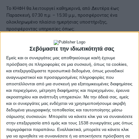
Το ΚΗΦΗ θα λειτουργεί καθημερινά, από Δευτέρα έως
Παρασκευή, 07:30 π.μ. – 15:30 μ.μ., προσφέροντας ένα
ολοκληρωμένο πλαίσιο ημερήσιας υποστήριξης,
προσφέροντας υπηρεσίες όπως:
• Ημερήσια φροντίδα ηλικιωμένων που δεν μπορούν να
Σεβόμαστε την ιδιωτικότητά σας
αυτοεξυπηρετηθούν πλήρως και των
οποίων το οικογενειακό περιβάλλον αδυνατεί να
Εμείς και οι συνεργάτες μας αποθηκεύουμε και/ή έχουμε
ανταποκριθεί στις ανάγκες φροντίδας,
πρόσβαση σε πληροφορίες σε μια συσκευή, όπως τα cookies,
και επεξεργαζόμαστε προσωπικά δεδομένα, όπως μοναδικοί
αναγνωριστικοί και προσαρμοσμένες πληροφορίες που
• Υπηρεσίες νοσηλευτικής φροντίδας, προσαρμοσμένες
αποστέλλονται από μια συσκευή για εξατομικευμένες διαφημίσεις
στις ανάγκες των ωφελούμενων,
και περιεχόμενο, μέτρηση διαφήμισης και περιεχομένου, έρευνα
ακροατηρίου και ανάπτυξη υπηρεσιών.
Με την άδειά σας, εμείς
• Μερική σίτιση και δημιουργική απασχόληση,
και οι συνεργάτες μας ενδέχεται να χρησιμοποιήσουμε ακριβή
δεδομένα γεωγραφικής τοποθεσίας και ταυτοποίησης μέσω
• Προγράμματα ανάπτυξης κοινωνικών δεξιοτήτων και
σάρωσης συσκευών. Μπορείτε να κάνετε κλικ για να συναινέσετε
δραστηριότητες που ενισχύουν τη
στην επεξεργασία από εμάς και τους 1538 συνεργάτες μας όπως
φυσική, ψυχική και κοινωνική ευεξία των ηλικιωμένων.
περιγράφεται παραπάνω. Εναλλακτικά, μπορείτε να κάνετε κλικ
για να αρνηθείτε να συναινέσετε ή να αποκτήσετε πρόσβαση σε