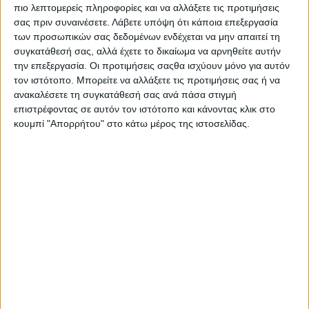
πιο λεπτομερείς πληροφορίες και να αλλάξετε τις προτιμήσεις
Ταυτόχρονα, η δομή εντάχθηκε στην Πράξη με Κωδικό ΟΠΣ
σας πριν συναινέσετε.
Λάβετε υπόψη ότι κάποια επεξεργασία
6017562 του Προγράμματος
των προσωπικών σας δεδομένων ενδέχεται να μην απαιτεί τη
«Δυτική Ελλάδα 2021-2027», με έγκριση του Περιφερειάρχη
συγκατάθεσή σας, αλλά έχετε το δικαίωμα να αρνηθείτε αυτήν
Δυτικής Ελλάδας Νεκτάριο
την επεξεργασία. Οι προτιμήσεις σαςθα ισχύουν μόνο για αυτόν
Φαρμάκη, τον οποίο και ευχαριστούμε.
τον ιστότοπο. Μπορείτε να αλλάξετε τις προτιμήσεις σας ή να
ανακαλέσετε τη συγκατάθεσή σας ανά πάσα στιγμή
Επίσης, ο Δήμος Ιερής Πόλης Μεσολογγίου εκφράζει τις
επιστρέφοντας σε αυτόν τον ιστότοπο και κάνοντας κλικ στο
θερμές ευχαριστίες του στον Αντιπεριφερειάρχη Δυτικής
κουμπί "Απορρήτου" στο κάτω μέρος της ιστοσελίδας.
Ελλάδας Θανάση Μαυρομμάτη και την Προϊσταμένη του
Τμήματος Κοινωνικής Αλληλεγγύης Π.Ε. Αιτωλοακαρνανίας
Αλεξάνδρα Κοσσόβα, για την καθοριστική συμβολή τους
στην υλοποίηση αυτού του τόσο σημαντικού κοινωνικού
έργου.
Η ίδρυση και (επιτέλους) αδειοδοτημένη λειτουργία του
Κ.Η.Φ.Η., αποτελεί ένα ακόμη
σημαντικό βήμα του Δήμου Ιερής Πόλης Μεσολογγίου προς
την ενίσχυση της κοινωνικής
μέριμνας σε τοπικό επίπεδο, αποδεικνύοντας έμπρακτα το
ενδιαφέρον και τη φροντίδα του