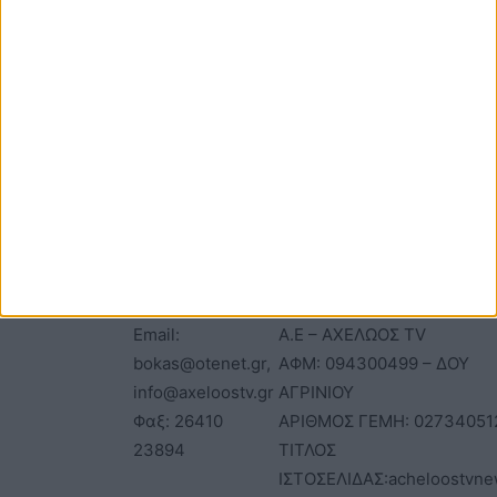
ΕΠΙΚΟΙΝΩΝΙΑ
ΤΑΥΤΟΤΗΤΑ
Τηλέφωνα: 26410
ΑΝΩΝΥΜΗ ΕΤΑΙΡΕΙΑ
22803 - 58800
ΕΠΩΝΥΜΙΑ: Γ. ΜΠΟΚΑΣ & Σ
Email:
Α.Ε – ΑΧΕΛΩΟΣ TV
bokas@otenet.gr,
ΑΦΜ: 094300499 – ΔΟΥ
info@axeloostv.gr
ΑΓΡΙΝΙΟΥ
Φαξ: 26410
ΑΡΙΘΜΟΣ ΓΕΜΗ: 02734051
23894
ΤΙΤΛΟΣ
ΙΣΤΟΣΕΛΙΔΑΣ:acheloostvne