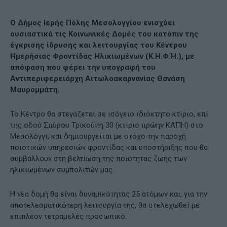
Ο Δήμος Ιερής Πόλης Μεσολογγίου ενισχύει
ουσιαστικά τις Κοινωνικές Δομές του κατόπιν της
έγκρισης ίδρυσης και λειτουργίας του Κέντρου
Ημερήσιας Φροντίδας Ηλικιωμένων (Κ.Η.Φ.Η.), με
απόφαση που φέρει την υπογραφή του
Αντιπεριφερειάρχη Αιτωλοακαρνανίας Θανάση
Μαυρομμάτη.
Το Κέντρο θα στεγάζεται σε ισόγειο ιδιόκτητο κτίριο, επί
της οδού Σπύρου Τρικούπη 30 (κτίριο πρώην ΚΑΠΗ) στο
Μεσολόγγι, και δημιουργείται με στόχο την παροχή
ποιοτικών υπηρεσιών φροντίδας και υποστήριξης που θα
συμβάλλουν στη βελτίωση της ποιότητας ζωής των
ηλικιωμένων συμπολιτών μας.
Η νέα δομή θα είναι δυναμικότητας 25 ατόμων και, για την
αποτελεσματικότερη λειτουργία της, θα στελεχωθεί με
επιπλέον τετραμελές προσωπικό.