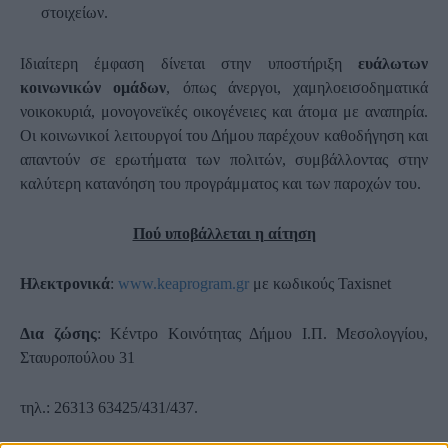
στοιχείων.
Ιδιαίτερη έμφαση δίνεται στην υποστήριξη
ευάλωτων
κοινωνικών ομάδων
, όπως άνεργοι, χαμηλοεισοδηματικά
νοικοκυριά, μονογονεϊκές οικογένειες και άτομα με αναπηρία.
Οι κοινωνικοί λειτουργοί του Δήμου παρέχουν καθοδήγηση και
απαντούν σε ερωτήματα των πολιτών, συμβάλλοντας στην
καλύτερη κατανόηση του προγράμματος και των παροχών του.
Πού υποβάλλεται η αίτηση
Ηλεκτρονικά
:
www.keaprogram.gr
με κωδικούς Taxisnet
Δια ζώσης
: Κέντρο Κοινότητας Δήμου Ι.Π. Μεσολογγίου,
Σταυροπούλου 31
τηλ.: 26313 63425/431/437.