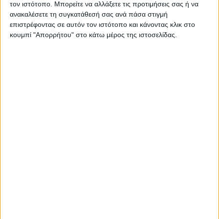
τον ιστότοπο. Μπορείτε να αλλάξετε τις προτιμήσεις σας ή να
ανακαλέσετε τη συγκατάθεσή σας ανά πάσα στιγμή
Ιδιόκτητη
: Ε9 ή συμβόλαιο
επιστρέφοντας σε αυτόν τον ιστότοπο και κάνοντας κλικ στο
κουμπί "Απορρήτου" στο κάτω μέρος της ιστοσελίδας.
Ενοικιαζόμενη
: Μισθωτήριο συμβόλαιο
Δωρεάν παραχώρηση
: Ε2 ιδιοκτήτη και λογαριασμός ΔΕΚΟ
Αστεγία
: Βεβαίωση Κοινωνικής Υπηρεσίας
Εργασιακή Κατάσταση
Άνεργος
: Βεβαίωση ΟΑΕΔ
Εργαζόμενος
: Βεβαίωση αποδοχών
Ελεύθερος επαγγελματίας
: Βεβαίωση λογιστή
Συνταξιούχος
: Βεβαίωση σύνταξης