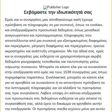
Απαραίτητα Δικαιολογητικά
Σεβόμαστε την ιδιωτικότητά σας
Έντυπο συναίνεσης όλων των ενήλικων μελών του
Εμείς και οι συνεργάτες μας αποθηκεύουμε και/ή έχουμε
νοικοκυριού
πρόσβαση σε πληροφορίες σε μια συσκευή, όπως τα cookies,
και επεξεργαζόμαστε προσωπικά δεδομένα, όπως μοναδικοί
Δελτίο ταυτότητας ή άδεια διαμονής
αναγνωριστικοί και προσαρμοσμένες πληροφορίες που
αποστέλλονται από μια συσκευή για εξατομικευμένες διαφημίσεις
και περιεχόμενο, μέτρηση διαφήμισης και περιεχομένου, έρευνα
Τελευταία φορολογική δήλωση (Ε1)
ακροατηρίου και ανάπτυξη υπηρεσιών.
Με την άδειά σας, εμείς
και οι συνεργάτες μας ενδέχεται να χρησιμοποιήσουμε ακριβή
Πρόσφατος λογαριασμός ΔΕΗ
δεδομένα γεωγραφικής τοποθεσίας και ταυτοποίησης μέσω
σάρωσης συσκευών. Μπορείτε να κάνετε κλικ για να συναινέσετε
ΙΒΑΝ τραπεζικού λογαριασμού
στην επεξεργασία από εμάς και τους 1538 συνεργάτες μας όπως
περιγράφεται παραπάνω. Εναλλακτικά, μπορείτε να κάνετε κλικ
για να αρνηθείτε να συναινέσετε ή να αποκτήσετε πρόσβαση σε
Διεύθυνση email και αριθμός κινητού τηλεφώνου
πιο λεπτομερείς πληροφορίες και να αλλάξετε τις προτιμήσεις
σας πριν συναινέσετε.
Λάβετε υπόψη ότι κάποια επεξεργασία
Βεβαίωση φοίτησης για παιδιά ηλικίας 5–16 ετών
των προσωπικών σας δεδομένων ενδέχεται να μην απαιτεί τη
συγκατάθεσή σας, αλλά έχετε το δικαίωμα να αρνηθείτε αυτήν
την επεξεργασία. Οι προτιμήσεις σαςθα ισχύουν μόνο για αυτόν
Κατοικία