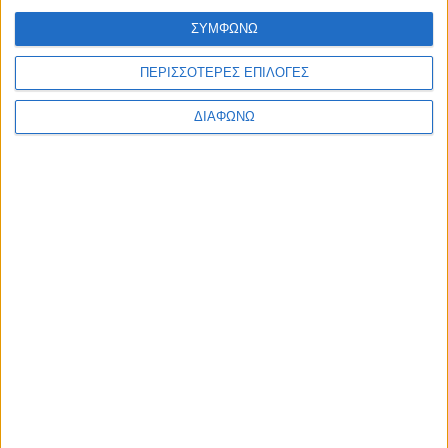
Σάκης Αρναούτογλου προς Κομισιόν: “Ακριβότερα τα διόδια
από τους Ευζώνους στην Αθήνα απ’ ό,τι από τις Βρυξέλλες
ΣΥΜΦΩΝΩ
μέχρι την Ελλάδα”
admin
-
7 Αυγούστου, 2026
ΠΕΡΙΣΣΟΤΕΡΕΣ ΕΠΙΛΟΓΕΣ
Φόρτωση περισσοτέρων
ΔΙΑΦΩΝΩ
ΑΦΗΣΤΕ ΜΙΑ ΑΠΑΝΤΗΣΗ
Σχόλιο:
εισάγετε το σχόλιό σας!
Όνομα:*
παρακαλώ εισάγετε το όνομά σας εδώ
Email:*
έχετε εισάγει εσφαλμένη διεύθυνση ηλεκτρονικού ταχυδρομείου!