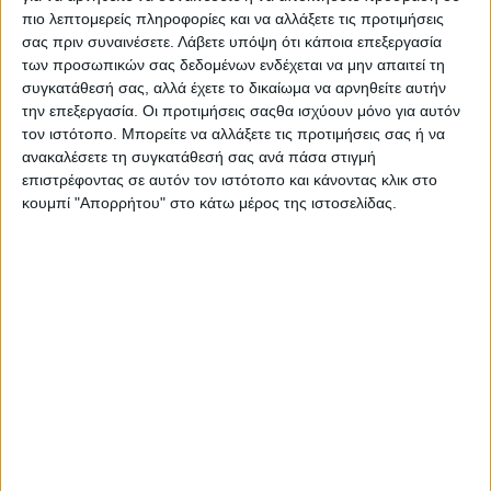
Με την Ακολουθία του Αγιασμού που θα τελέσει ο
πιο λεπτομερείς πληροφορίες και να αλλάξετε τις προτιμήσεις
Σεβασμιώτατος Μητροπολίτης Αιτωλίας και Ακαρνανίας κ.
σας πριν συναινέσετε.
Λάβετε υπόψη ότι κάποια επεξεργασία
Δαμασκηνός την Κυριακή 6 Οκτωβρίου 2024 και ώρα 7 το
των προσωπικών σας δεδομένων ενδέχεται να μην απαιτεί τη
απόγευμα στον κινηματογράφο Άνεσις στο Αγρίνιο αρχίζουν οι
συγκατάθεσή σας, αλλά έχετε το δικαίωμα να αρνηθείτε αυτήν
δράσεις των τμημάτων του Ιδρύματος Πολιτισμού της Ιεράς
την επεξεργασία. Οι προτιμήσεις σαςθα ισχύουν μόνο για αυτόν
Μητροπόλεως μας.
τον ιστότοπο. Μπορείτε να αλλάξετε τις προτιμήσεις σας ή να
ανακαλέσετε τη συγκατάθεσή σας ανά πάσα στιγμή
Η μουσική και η χορωδία, συναντούν τον ρυθμό και τα βήματα
επιστρέφοντας σε αυτόν τον ιστότοπο και κάνοντας κλικ στο
των παραδοσιακών χορών, συνομιλούν με το θέατρο,
κουμπί "Απορρήτου" στο κάτω μέρος της ιστοσελίδας.
ψελλίζουν στίχους ποιητών με τη Φιλαναγνωσία, αγιογραφούν
μια μορφή με το πινέλο και όλοι μαζί αναζητούμε τα δείγματα
της τέχνης, που διαμόρφωσε μια κοινωνία στηριγμένη στις
ορθόδοξες κι ελληνικές της ρίζες.
Ας στηρίξουμε όλοι τη νέα αυτή προσπάθεια της τοπική μας
Εκκλησίας που υπηρετεί τον πολιτισμό και την παράδοση του
τόπου μας.
Πληροφορίες για την λειτουργία και τα τμήματα του Ιδρύματος
Πολιτισμού:
Instagram: idryma_politismou_imaa
και
Facebook:
Τομέας