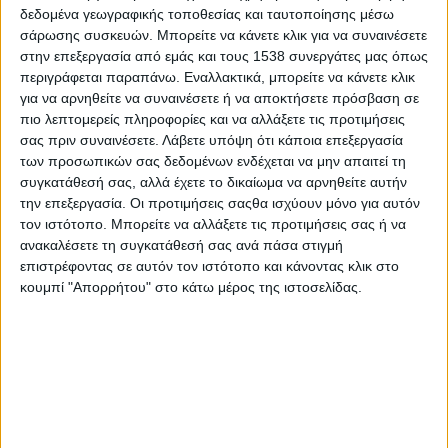
δεδομένα γεωγραφικής τοποθεσίας και ταυτοποίησης μέσω
σάρωσης συσκευών. Μπορείτε να κάνετε κλικ για να συναινέσετε
στην επεξεργασία από εμάς και τους 1538 συνεργάτες μας όπως
Νέα προειδοποίηση εξέδωσε η ΕΜΥ για την κακοκαιρία Elias,
περιγράφεται παραπάνω. Εναλλακτικά, μπορείτε να κάνετε κλικ
σημειώνοντας πως «το Έκτακτο Δελτίο Επικίνδυνων Καιρικών
για να αρνηθείτε να συναινέσετε ή να αποκτήσετε πρόσβαση σε
Φαινομένων που εκδόθηκε στις 25-09-2023 που
πιο λεπτομερείς πληροφορίες και να αλλάξετε τις προτιμήσεις
επικαιροποιείται σύμφωνα με τα τελευταία προγνωστικά
σας πριν συναινέσετε.
Λάβετε υπόψη ότι κάποια επεξεργασία
στοιχεία.
των προσωπικών σας δεδομένων ενδέχεται να μην απαιτεί τη
συγκατάθεσή σας, αλλά έχετε το δικαίωμα να αρνηθείτε αυτήν
Το σύστημα κακοκαιρίας Elias θα εξακολουθήσει να επηρεάζει
την επεξεργασία. Οι προτιμήσεις σαςθα ισχύουν μόνο για αυτόν
περιοχές της χώρας με ισχυρές βροχές και καταιγίδες, οι
τον ιστότοπο. Μπορείτε να αλλάξετε τις προτιμήσεις σας ή να
οποίες θα συνοδεύονται από χαλαζοπτώσεις και μεγάλη
ανακαλέσετε τη συγκατάθεσή σας ανά πάσα στιγμή
συχνότητα κεραυνών».
επιστρέφοντας σε αυτόν τον ιστότοπο και κάνοντας κλικ στο
κουμπί "Απορρήτου" στο κάτω μέρος της ιστοσελίδας.
Πιο αναλυτικά:
Σήμερα Τρίτη (26-09-2023) κατά τόπους ισχυρές βροχές και
καταιγίδες προβλέπονται στο Ιόνιο, τα ηπειρωτικά (πλην της
Μακεδονίας και της Θράκης), τις Σποράδες, τη βόρεια Εύβοια
και τη βόρεια Πελοπόννησο.
Τα μεγαλύτερα ύψη βροχής θα σημειωθούν: