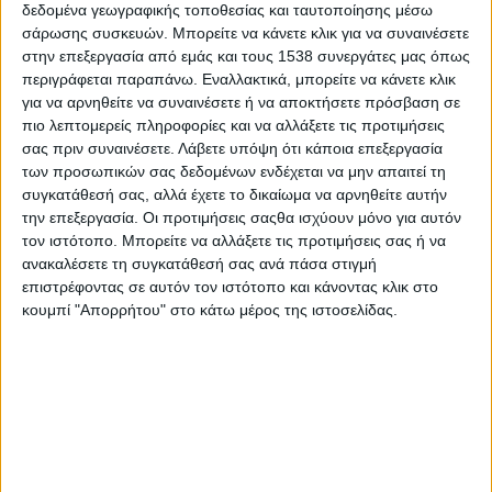
δεδομένα γεωγραφικής τοποθεσίας και ταυτοποίησης μέσω
- Advertisement -
σάρωσης συσκευών. Μπορείτε να κάνετε κλικ για να συναινέσετε
στην επεξεργασία από εμάς και τους 1538 συνεργάτες μας όπως
περιγράφεται παραπάνω. Εναλλακτικά, μπορείτε να κάνετε κλικ
Έκτακτη συνεδρίαση του Τοπικού Επιχειρησιακού
για να αρνηθείτε να συναινέσετε ή να αποκτήσετε πρόσβαση σε
Συντονιστικού Οργάνου Πολιτικής Προστασίας Δήμου
πιο λεπτομερείς πληροφορίες και να αλλάξετε τις προτιμήσεις
Ιερής Πόλης Μεσολογγίου πραγματοποιήθηκε στο
σας πριν συναινέσετε.
Λάβετε υπόψη ότι κάποια επεξεργασία
Δημαρχείο σήμερα Τετάρτη, 7 Ιανουαρίου 2026, ενόψει
των προσωπικών σας δεδομένων ενδέχεται να μην απαιτεί τη
συγκατάθεσή σας, αλλά έχετε το δικαίωμα να αρνηθείτε αυτήν
των έντονων καιρικών φαινομένων που προβλέπεται να
την επεξεργασία. Οι προτιμήσεις σαςθα ισχύουν μόνο για αυτόν
εκδηλωθούν, σύμφωνα με το Έκτακτο Δελτίο
τον ιστότοπο. Μπορείτε να αλλάξετε τις προτιμήσεις σας ή να
Επιδείνωσης Καιρού της ΕΜΥ (1/2026).
ανακαλέσετε τη συγκατάθεσή σας ανά πάσα στιγμή
Στη συνεδρίαση προέδρευσε ο Αντιδήμαρχος Πολιτικής
επιστρέφοντας σε αυτόν τον ιστότοπο και κάνοντας κλικ στο
Προστασίας, Πολεοδομίας και Βιώσιμου Τουρισμού, κ.
κουμπί "Απορρήτου" στο κάτω μέρος της ιστοσελίδας.
Νικόλαος Παπανικολάου, παρουσία του Προϊσταμένου του
Αυτοτελούς Τμήματος Πολιτικής Προστασίας, κ. Νικολάου
Κουφού, καθώς και του Διοικητή Πυροσβεστικών Υπηρεσιών
Νομού Αιτωλοακαρνανίας, Πυράρχου κ. Ευστράτιου Πετράκη.
Σκοπός της συνεδρίασης ήταν η αξιολόγηση του βαθμού
ετοιμότητας των συναρμόδιων υπηρεσιών και ο συντονισμός