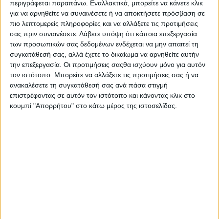
περιγράφεται παραπάνω. Εναλλακτικά, μπορείτε να κάνετε κλικ
η
Εκπρόσωπος Τύπου της ΕΛ.ΑΣ, Αστυνόμος Β΄
για να αρνηθείτε να συναινέσετε ή να αποκτήσετε πρόσβαση σε
Κωνσταντία Δημογλίδου
, η οποία συντόνιζε και παρουσίαζε
πιο λεπτομερείς πληροφορίες και να αλλάξετε τις προτιμήσεις
την εκδήλωση.
σας πριν συναινέσετε.
Λάβετε υπόψη ότι κάποια επεξεργασία
των προσωπικών σας δεδομένων ενδέχεται να μην απαιτεί τη
«Στο θέμα της βίας κατά των γυναικών το βασικό πρόβλημα
συγκατάθεσή σας, αλλά έχετε το δικαίωμα να αρνηθείτε αυτήν
είναι το «σπάσιμο της σιωπής». Να ενθαρρύνουμε τα θύματα να
την επεξεργασία. Οι προτιμήσεις σαςθα ισχύουν μόνο για αυτόν
μιλήσουν. Έτσι ξεκινήσαμε μια πολύ μεγάλη επιχείρηση πριν
τον ιστότοπο. Μπορείτε να αλλάξετε τις προτιμήσεις σας ή να
από δύο χρόνια», τόνισε
ο Υπουργός Προστασίας του
ανακαλέσετε τη συγκατάθεσή σας ανά πάσα στιγμή
Πολίτη, Μιχάλης Χρυσοχοΐδης
και αναφέρθηκε σε όλες τις
επιστρέφοντας σε αυτόν τον ιστότοπο και κάνοντας κλικ στο
δράσεις που έχει αναπτύξει το Υπουργείο τα τελευταία δύο
κουμπί "Απορρήτου" στο κάτω μέρος της ιστοσελίδας.
χρόνια, μεταξύ των οποίων τα 63 Γραφεία Αντιμετώπισης
Ενδοοικογενειακής Βίας, τα SafeHouses που φιλοξενούν
γυναίκες με τα παιδιά τους, τη δημιουργία του PanicButton, την
αυστηροποίηση της Νομοθεσίας, την ενίσχυση της Άμεσης
Δράσης με τους πρώτους ανταποκριτές που σπεύδουν στα
περιστατικά και σώζουν, όπως είπε, ζωές.
«Σήμερα όλοι ήρθαμε σε αυτή την εκδήλωση για να σας πούμε
ότι “είμαστε εδώ”. Θα συνεχίσουμε να είμαστε μέσα στα
χαρακώματα, να προστατεύουμε τα θύματα, να “σπάσουμε” τη
σιωπή, να στείλουμε τους κακοποιητές στη φυλακή, να γίνουμε