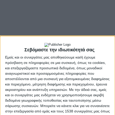
έχουν ενώσει τις δυνάμεις τους για την πρόληψη και
αντιμετώπιση της ενδοοικογενειακής βίας και την προστασία
των θυμάτων.
Ιδιαίτερη αίσθηση προκάλεσε το θεατρικό δρώμενο που
παρουσίασαν οι ηθοποιοί Θοδωρής Αθερίδης και Βίκυ Βολιώτη.
Μέσα από επτά θεατρικές πράξεις παρουσίασαν τις μορφές
βίας, που αντιμετωπίζουν οι γυναίκες και αποτελούν ποινικά
αδικήματα: το Stalking (Παρενοχλητική Παρακολούθηση),
Σεβόμαστε την ιδιωτικότητά σας
Ψυχολογική Βία, Οικονομική Βία, Σωματική Βία, Σεξουαλική
Εμείς και οι συνεργάτες μας αποθηκεύουμε και/ή έχουμε
Βία, Διαδικτυακή Βία (Εκδικητική Πορνογραφία) και Υποτροπή
πρόσβαση σε πληροφορίες σε μια συσκευή, όπως τα cookies,
(Κύκλος της Βίας).
και επεξεργαζόμαστε προσωπικά δεδομένα, όπως μοναδικοί
αναγνωριστικοί και προσαρμοσμένες πληροφορίες που
«Η Παγκόσμια Ημέρα για την Εξάλειψη της Βίας κατά των
αποστέλλονται από μια συσκευή για εξατομικευμένες διαφημίσεις
Γυναικών δεν λειτουργεί ως απλή υπενθύμιση, αλλά ως
και περιεχόμενο, μέτρηση διαφήμισης και περιεχομένου, έρευνα
απαίτησηγια θεσμική επαγρύπνηση, κοινωνική ευθύνη και
ακροατηρίου και ανάπτυξη υπηρεσιών.
Με την άδειά σας, εμείς
πραγματική προστασία των θυμάτων.Σήμερα θα ακούσουμε και
και οι συνεργάτες μας ενδέχεται να χρησιμοποιήσουμε ακριβή
θα συζητήσουμε όλα όσα συγκροτούν την προσπάθεια να
δεδομένα γεωγραφικής τοποθεσίας και ταυτοποίησης μέσω
σπάσει αυτός ο κύκλος της βίας και οι γυναίκες να μην είναι
σάρωσης συσκευών. Μπορείτε να κάνετε κλικ για να συναινέσετε
πια αναγκασμένες να σωπαίνουν αλλά να μπορούν να μιλούν, να
στην επεξεργασία από εμάς και τους 1538 συνεργάτες μας όπως
ζητούν βοήθεια, να νιώθουν και να είναι ασφαλείς», ανέφερε