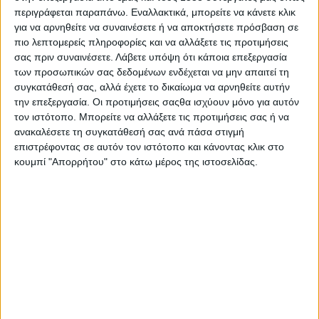
ΑΝΑΛΥΤΙΚΑ:
περιγράφεται παραπάνω. Εναλλακτικά, μπορείτε να κάνετε κλικ
για να αρνηθείτε να συναινέσετε ή να αποκτήσετε πρόσβαση σε
Ειδική νομοθετική διάταξη φέρνει προς ψήφιση η κυβέρνηση
πιο λεπτομερείς πληροφορίες και να αλλάξετε τις προτιμήσεις
της Ν.Δ., επιβάλλοντας ψηφιακό τέλος στις συνδρομές των
σας πριν συναινέσετε.
Λάβετε υπόψη ότι κάποια επεξεργασία
συνδικαλιστικών οργανώσεων των επαγγελματιών.
των προσωπικών σας δεδομένων ενδέχεται να μην απαιτεί τη
Επιβάλλουν χαράτσι λοιπόν για να αποτρέψουν τον
συγκατάθεσή σας, αλλά έχετε το δικαίωμα να αρνηθείτε αυτήν
επαγγελματία από το συνδικαλισμό.
την επεξεργασία. Οι προτιμήσεις σαςθα ισχύουν μόνο για αυτόν
τον ιστότοπο. Μπορείτε να αλλάξετε τις προτιμήσεις σας ή να
Προκαλεί εντύπωση; Φυσικά και όχι!
ανακαλέσετε τη συγκατάθεσή σας ανά πάσα στιγμή
Γιατί όταν επιλέγεις να είσαι:
επιστρέφοντας σε αυτόν τον ιστότοπο και κάνοντας κλικ στο
κουμπί "Απορρήτου" στο κάτω μέρος της ιστοσελίδας.
Με την πολυεθνική και όχι με το μικρομάγαζο.
Με τον τραπεζίτη και όχι με τον δανειολήπτη
Με τον καναλάρχη και όχι με το δημοσιογράφο
Με τον κλινικάρχη και όχι με τον νοσηλευτή
Με τον εφοπλιστή και όχι με τον ναυτεργάτη
Με τα καρτέλ και τα ολιγοπώλια έναντι των εργαζομένων
κ.λπ.
Όταν νομοθετείς για να εξυπηρετείς συγκεκριμένα οικονομικά
συμφέροντα, αδικείς τους πολλούς για να υπηρετείς τους