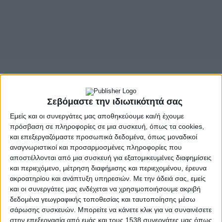
- Advertisement -
Σεβόμαστε την ιδιωτικότητά σας
Εμείς και οι συνεργάτες μας αποθηκεύουμε και/ή έχουμε
Ανακοίνωση εξέδωσε ο Έμπορικός Σύλλογος Αγρινίου,
πρόσβαση σε πληροφορίες σε μια συσκευή, όπως τα cookies,
αναφορικά με την επιβολή ψηφιακού τέλους στις
και επεξεργαζόμαστε προσωπικά δεδομένα, όπως μοναδικοί
συνδρομές των συνδικαλιστικών οργανώσεων των
αναγνωριστικοί και προσαρμοσμένες πληροφορίες που
επαγγελματιών.
αποστέλλονται από μια συσκευή για εξατομικευμένες διαφημίσεις
και περιεχόμενο, μέτρηση διαφήμισης και περιεχομένου, έρευνα
«Επιβάλλουν χαράτσι για να αποτρέψουν τον
ακροατηρίου και ανάπτυξη υπηρεσιών.
Με την άδειά σας, εμείς
επαγγελματία από το συνδικαλισμό» αναφέρεται
και οι συνεργάτες μας ενδέχεται να χρησιμοποιήσουμε ακριβή
χαρακτηριστικά στην ανακοίνωση του Εμπορικού
δεδομένα γεωγραφικής τοποθεσίας και ταυτοποίησης μέσω
Συλλόγου Αγρινίου.
σάρωσης συσκευών. Μπορείτε να κάνετε κλικ για να συναινέσετε
στην επεξεργασία από εμάς και τους 1538 συνεργάτες μας όπως