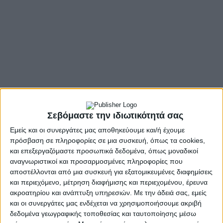
- Advertisement -
Η Ένωση Ξενοδόχων Νομού Ιωαννίνων συμμετείχε στην
Συνάντηση στο Εμπορικό Επιμελητήριο Αργυροκάστρου με το
Σεβόμαστε την ιδιωτικότητά σας
Εμπορικό Επιμελητήριο Ιωαννίνων για τον Τουρισμό .
Εμείς και οι συνεργάτες μας αποθηκεύουμε και/ή έχουμε
Η ΕΞΝΙ παραβρέθηκε στην Εμπορική Έκθεση που
πρόσβαση σε πληροφορίες σε μια συσκευή, όπως τα cookies,
πραγματοποιήθηκε από τις 28 έως τις 30 Απριλίου στο
και επεξεργαζόμαστε προσωπικά δεδομένα, όπως μοναδικοί
Αργυρόκαστρο από το Εμπορικό Επιμελητήριο Αργυροκάστρου
αναγνωριστικοί και προσαρμοσμένες πληροφορίες που
σε συνεργασία με το Εμπορικό Επιμελητήριο Ιωαννίνων.
αποστέλλονται από μια συσκευή για εξατομικευμένες διαφημίσεις
και περιεχόμενο, μέτρηση διαφήμισης και περιεχομένου, έρευνα
Την Παρασκευή
29/04 στις 10:30 π.μ. , μετά τα εγκαίνια των
ακροατηρίου και ανάπτυξη υπηρεσιών.
Με την άδειά σας, εμείς
ανακαινισμένων γραφείων του Εμπορικού Επιμελητηρίου
και οι συνεργάτες μας ενδέχεται να χρησιμοποιήσουμε ακριβή
Αργυροκάστρου, πραγματοποιήθηκε συνάντηση με τους
δεδομένα γεωγραφικής τοποθεσίας και ταυτοποίησης μέσω
συναδέλφους ξενοδόχους και τουριστικούς πράκτορες της