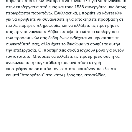
σάρωσης συσκευών. Μπορείτε να κάνετε κλικ για να συναινέσετε
περιοχής του Αργυροκάστρου. Η συνάντηση αυτή έγινε υπό την
στην επεξεργασία από εμάς και τους 1538 συνεργάτες μας όπως
αιγίδα των δύο Επιμελητηρίων ( Αργυροκάστρου και
περιγράφεται παραπάνω. Εναλλακτικά, μπορείτε να κάνετε κλικ
Ιωαννίνων), του Υπουργείου Τουρισμού της Αλβανίας με την
για να αρνηθείτε να συναινέσετε ή να αποκτήσετε πρόσβαση σε
συμμετοχή και της Ελληνίδας πρέσβεως στην Αλβανία.
πιο λεπτομερείς πληροφορίες και να αλλάξετε τις προτιμήσεις
σας πριν συναινέσετε.
Λάβετε υπόψη ότι κάποια επεξεργασία
Το θέμα της συνάντησης αυτής , όπως μας ανακοίνωσε ο
των προσωπικών σας δεδομένων ενδέχεται να μην απαιτεί τη
πρόεδρο του Εμπορικού Επιμελητηρίου Αργυροκάστρου κ.
συγκατάθεσή σας, αλλά έχετε το δικαίωμα να αρνηθείτε αυτήν
Maksim Hoxha ήταν :
την επεξεργασία. Οι προτιμήσεις σαςθα ισχύουν μόνο για αυτόν
τον ιστότοπο. Μπορείτε να αλλάξετε τις προτιμήσεις σας ή να
Two
countries
,
one
touristic
itinerary
/
Δύο χώρες, μια τουριστική διαδρομή
ανακαλέσετε τη συγκατάθεσή σας ανά πάσα στιγμή
επιστρέφοντας σε αυτόν τον ιστότοπο και κάνοντας κλικ στο
και μας ζητήθηκε να προτείνουμε στρατηγική και δράσεις
ώστε από κοινού να
κουμπί "Απορρήτου" στο κάτω μέρος της ιστοσελίδας.
προωθήσουμε τα τουριστικά προϊόντα των δύο περιοχών μας (Αργυρόκαστρο,
Δρόπολη, το «μάτι» στην Φοινίκη, Τεπελένι, Κλεισούρα, Πρεμετή, και όλος ο
νομός Ιωαννίνων).
Ως ΕΞΝΙ δείξαμε αμέσως την πρόθεσή μας να βοηθήσουμε και
τα δύο Επιμελητήρια για το κοινό καλό όλων μας, διαθέτοντας
μεγάλη εμπειρία .Αναφέραμε στους παραβρισκόμενους ότι τα
δύο ισχυρά όπλα μας για την άφιξη επισκεπτών στο μέλλον
είναι δύο(2) :