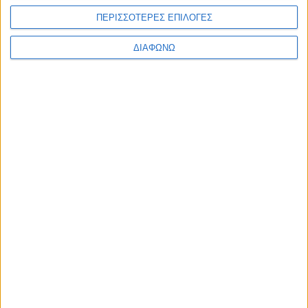
Φόρτωση περισσοτέρων
ΠΕΡΙΣΣΟΤΕΡΕΣ ΕΠΙΛΟΓΕΣ
ΔΙΑΦΩΝΩ
ΑΦΗΣΤΕ ΜΙΑ ΑΠΑΝΤΗΣΗ
Σχόλιο:
εισάγετε το σχόλιό σας!
Όνομα:*
παρακαλώ εισάγετε το όνομά σας εδώ
Email:*
έχετε εισάγει εσφαλμένη διεύθυνση ηλεκτρονικού ταχυδρομείου!
παρακαλώ εισάγετε εδώ την ηλεκτρονική σας διεύθυνση
Ιστοσελίδα: