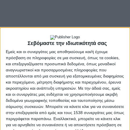
Σεβόμαστε την ιδιωτικότητά σας
Εμείς και οι συνεργάτες μας αποθηκεύουμε και/ή έχουμε
πρόσβαση σε πληροφορίες σε μια συσκευή, όπως τα cookies,
και επεξεργαζόμαστε προσωπικά δεδομένα, όπως μοναδικοί
αναγνωριστικοί και προσαρμοσμένες πληροφορίες που
- Advertisement -
αποστέλλονται από μια συσκευή για εξατομικευμένες διαφημίσεις
και περιεχόμενο, μέτρηση διαφήμισης και περιεχομένου, έρευνα
ακροατηρίου και ανάπτυξη υπηρεσιών.
Με την άδειά σας, εμείς
και οι συνεργάτες μας ενδέχεται να χρησιμοποιήσουμε ακριβή
Συνέντευξη Τύπου παραχώρησε σήμερα ο Δήμαρχος
δεδομένα γεωγραφικής τοποθεσίας και ταυτοποίησης μέσω
Αθηναίων και επικεφαλής της παράταξης «Αυτοδιοίκηση
σάρωσης συσκευών. Μπορείτε να κάνετε κλικ για να συναινέσετε
Τώρα», Χάρης Δούκας, με θέμα: «Τα σημερινά προβλήματα
στην επεξεργασία από εμάς και τους 1538 συνεργάτες μας όπως
της Αυτοδιοίκησης και οι διεκδικήσεις ενόψει της ΔΕΘ».
περιγράφεται παραπάνω. Εναλλακτικά, μπορείτε να κάνετε κλικ
για να αρνηθείτε να συναινέσετε ή να αποκτήσετε πρόσβαση σε
Ο κ. Δούκας τόνισε ότι η Αυτοδιοίκηση και οι αιρετοί ζουν