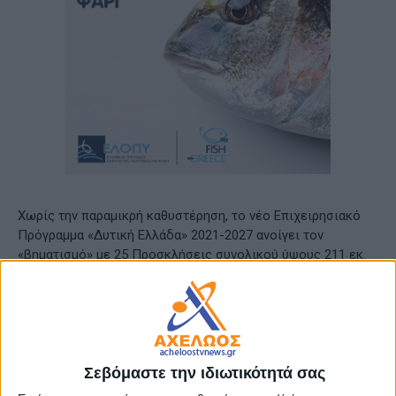
Χωρίς την παραμικρή καθυστέρηση, το νέο Επιχειρησιακό
Πρόγραμμα «Δυτική Ελλάδα» 2021-2027 ανοίγει τον
«βηματισμό» με 25 Προσκλήσεις συνολικού ύψους 211 εκ.
ευρώ που θα εκδοθούν στο πρώτο εξάμηνο του 2023.
Αυτό έγινε γνωστό κατά την 1η Επιτροπή Παρακολούθησης
του Προγράμματος «Δυτική Ελλάδα 2021-2027», η οποία
πραγματοποιήθηκε σήμερα Τρίτη 25 Οκτωβρίου 2022, στην
Σεβόμαστε την ιδιωτικότητά σας
Αχαΐα Κλάους της Πάτρας.