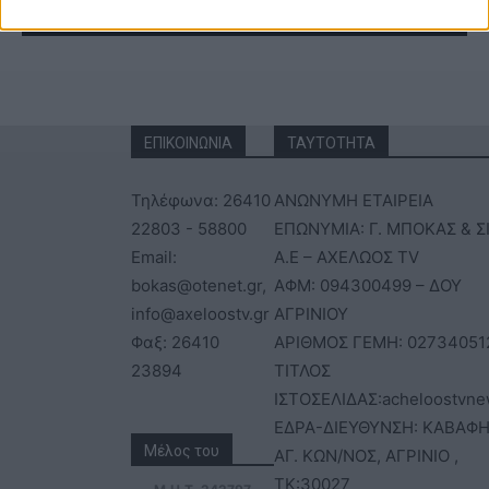
ΕΠΙΚΟΙΝΩΝΙΑ
ΤΑΥΤΟΤΗΤΑ
Τηλέφωνα: 26410
ΑΝΩΝΥΜΗ ΕΤΑΙΡΕΙΑ
22803 - 58800
ΕΠΩΝΥΜΙΑ: Γ. ΜΠΟΚΑΣ & Σ
Email:
Α.Ε – ΑΧΕΛΩΟΣ TV
bokas@otenet.gr,
ΑΦΜ: 094300499 – ΔΟΥ
info@axeloostv.gr
ΑΓΡΙΝΙΟΥ
Φαξ: 26410
ΑΡΙΘΜΟΣ ΓΕΜΗ: 02734051
23894
ΤΙΤΛΟΣ
ΙΣΤΟΣΕΛΙΔΑΣ:acheloostvne
ΕΔΡΑ-ΔΙΕΥΘΥΝΣΗ: ΚΑΒΑΦΗ
Μέλος του
ΑΓ. ΚΩΝ/ΝΟΣ, ΑΓΡΙΝΙΟ ,
ΤΚ:30027