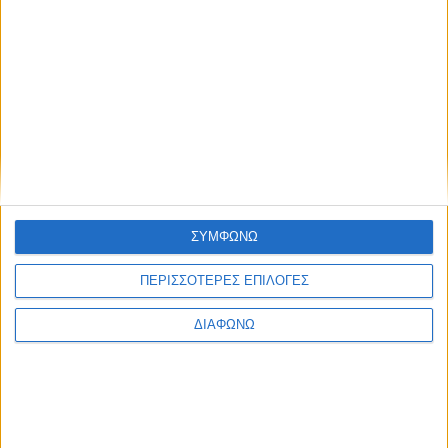
admin
-
8 Αυγούστου, 2026
ΕΠΙΚΑΙΡΟΤΗΤΑ
-4- συλλήψεις για κατοχή
ναρκωτικών ουσιών σε Λευκάδα και
Κέρκυρα
admin
-
8 Αυγούστου, 2026
ΠΟΛΙΤΙΚΗ
Σάκης Αρναούτογλου: Όταν η
Μεσόγειος φτάνει τους 33 βαθμούς,
τι σημαίνει πραγματικά?
ΣΥΜΦΩΝΩ
admin
-
8 Αυγούστου, 2026
ΠΕΡΙΣΣΟΤΕΡΕΣ ΕΠΙΛΟΓΕΣ
- Advertisement -
ΔΙΑΦΩΝΩ