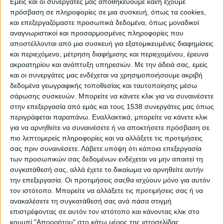
Εμείς και οι συνεργάτες μας αποθηκεύουμε και/ή έχουμε
«Ανοίγουμε σήμερα την πόρτα στο νέο Περιφερειακό
πρόσβαση σε πληροφορίες σε μια συσκευή, όπως τα cookies,
και επεξεργαζόμαστε προσωπικά δεδομένα, όπως μοναδικοί
Επιχειρησιακό Πρόγραμμα 2021-2027 που δεν είναι για
αναγνωριστικοί και προσαρμοσμένες πληροφορίες που
εμάς, απλώς ένα ακόμα χρηματοδοτικό εργαλείο, αλλά μία
αποστέλλονται από μια συσκευή για εξατομικευμένες διαφημίσεις
γέφυρα προς τη Δυτική Ελλάδα του 2030. Θα πρέπει να μας
και περιεχόμενο, μέτρηση διαφήμισης και περιεχομένου, έρευνα
οδηγήσει σε μία Περιφέρεια που θα έχει ξεπεράσει τα
ακροατηρίου και ανάπτυξη υπηρεσιών.
Με την άδειά σας, εμείς
προβλήματα και τα μειονεκτήματα του χθες και του σήμερα
και οι συνεργάτες μας ενδέχεται να χρησιμοποιήσουμε ακριβή
και θα μπορεί να πρωταγωνιστεί ως ένας σύγχρονος τόπος
δεδομένα γεωγραφικής τοποθεσίας και ταυτοποίησης μέσω
ευημερίας και ανάπτυξης με περιβαλλοντικό και κοινωνικό
σάρωσης συσκευών. Μπορείτε να κάνετε κλικ για να συναινέσετε
πρόσημο» ανέφερε στην εισαγωγική του τοποθέτηση ο
στην επεξεργασία από εμάς και τους 1538 συνεργάτες μας όπως
Περιφερειάρχης Δυτικής Ελλάδας και Πρόεδρος της
περιγράφεται παραπάνω. Εναλλακτικά, μπορείτε να κάνετε κλικ
Επιτροπής Νεκτάριος Φαρμάκης.
για να αρνηθείτε να συναινέσετε ή να αποκτήσετε πρόσβαση σε
πιο λεπτομερείς πληροφορίες και να αλλάξετε τις προτιμήσεις
Ο Περιφερειάρχης, συνοψίζοντας τους στόχους για τη
σας πριν συναινέσετε.
Λάβετε υπόψη ότι κάποια επεξεργασία
Δυτική Ελλάδα ανέφερε:
των προσωπικών σας δεδομένων ενδέχεται να μην απαιτεί τη
«Θέλουμε μία Περιφέρεια:
συγκατάθεσή σας, αλλά έχετε το δικαίωμα να αρνηθείτε αυτήν
• ανταγωνιστική, ευρηματική και δημιουργική που θα
την επεξεργασία. Οι προτιμήσεις σαςθα ισχύουν μόνο για αυτόν
αναβαθμίσει την επιχειρηματική καινοτομία και τη ψηφιακή
τον ιστότοπο. Μπορείτε να αλλάξετε τις προτιμήσεις σας ή να
συνδεσιμότητα.
ανακαλέσετε τη συγκατάθεσή σας ανά πάσα στιγμή
επιστρέφοντας σε αυτόν τον ιστότοπο και κάνοντας κλικ στο
• προσβάσιμη, με δικτυωμένους και συνδεδεμένους τόπους
κουμπί "Απορρήτου" στο κάτω μέρος της ιστοσελίδας.
και εξωστρεφής, γεφυρωμένη με την Ελλάδα και την