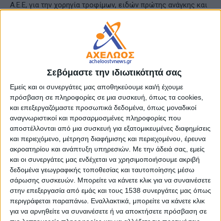
Α.Ε.Ε, για την χορηγία τροφίμων, ειδών πρώτης ανάγκης και
προϊόντα προσωπικής υγιεινής προς τις Δομές Αστέγων,
Υποέργο α.α 1: Ανοικτό Κέντρο Ημέρας,
Υποέργο α.α 2: Υπνωτήριο του Δήμου Αγρινίου.
Σεβόμαστε την ιδιωτικότητά σας
Η Αντιδήμαρχος της Διεύθυνσης, Κα Γεωργία Μπόκα τονίζει
Εμείς και οι συνεργάτες μας αποθηκεύουμε και/ή έχουμε
πόσο ενθαρρυντικές και παρήγορες είναι αυτές οι
πρόσβαση σε πληροφορίες σε μια συσκευή, όπως τα cookies,
και επεξεργαζόμαστε προσωπικά δεδομένα, όπως μοναδικοί
ανιδιοτελείς πράξεις στην εποχή που διανύουμε.
αναγνωριστικοί και προσαρμοσμένες πληροφορίες που
αποστέλλονται από μια συσκευή για εξατομικευμένες διαφημίσεις
Η στήριξη των ευάλωτων συμπολιτών μας είναι βασικό
και περιεχόμενο, μέτρηση διαφήμισης και περιεχομένου, έρευνα
μέλημα μας και είναι ελπιδοφόρο το γεγονός ότι υπάρχει
ακροατηρίου και ανάπτυξη υπηρεσιών.
Με την άδειά σας, εμείς
συσπείρωση δυνάμεων για την επίτευξη αυτού του στόχου.
και οι συνεργάτες μας ενδέχεται να χρησιμοποιήσουμε ακριβή
δεδομένα γεωγραφικής τοποθεσίας και ταυτοποίησης μέσω
Ευχαριστούμε από καρδιάς για την απλόχερη γενναιδωρία
σάρωσης συσκευών. Μπορείτε να κάνετε κλικ για να συναινέσετε
σας.
στην επεξεργασία από εμάς και τους 1538 συνεργάτες μας όπως
περιγράφεται παραπάνω. Εναλλακτικά, μπορείτε να κάνετε κλικ
για να αρνηθείτε να συναινέσετε ή να αποκτήσετε πρόσβαση σε
Οι Δομές Αστέγων Δήμου Αγρινίου είναι ενταγμένες στο