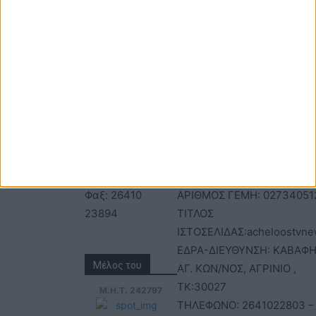
ΕΠΙΚΟΙΝΩΝΙΑ
ΤΑΥΤΟΤΗΤΑ
Τηλέφωνα: 26410
ΑΝΩΝΥΜΗ ΕΤΑΙΡΕΙΑ
22803 - 58800
ΕΠΩΝΥΜΙΑ: Γ. ΜΠΟΚΑΣ & Σ
Email:
Α.Ε – ΑΧΕΛΩΟΣ TV
bokas@otenet.gr,
ΑΦΜ: 094300499 – ΔΟΥ
info@axeloostv.gr
ΑΓΡΙΝΙΟΥ
Φαξ: 26410
ΑΡΙΘΜΟΣ ΓΕΜΗ: 02734051
23894
ΤΙΤΛΟΣ
ΙΣΤΟΣΕΛΙΔΑΣ:acheloostvne
ΕΔΡΑ-ΔΙΕΥΘΥΝΣΗ: ΚΑΒΑΦΗ
Μέλος του
ΑΓ. ΚΩΝ/ΝΟΣ, ΑΓΡΙΝΙΟ ,
ΤΚ:30027
Μ.Η.Τ. 242797
ΤΗΛΕΦΩΝΟ: 2641022803 –