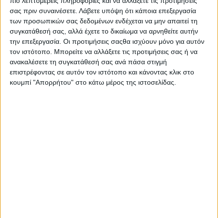
πιο λεπτομερείς πληροφορίες και να αλλάξετε τις προτιμήσεις
νέο επιχερησιακό πρόγραμμα Δυτκή Ελλάδα ΕΣΠΑ 2021 –
σας πριν συναινέσετε.
Λάβετε υπόψη ότι κάποια επεξεργασία
2027, με κωδ. ΟΠΣ 6001977.
των προσωπικών σας δεδομένων ενδέχεται να μην απαιτεί τη
συγκατάθεσή σας, αλλά έχετε το δικαίωμα να αρνηθείτε αυτήν
Η Αντιδήμαρχος
την επεξεργασία. Οι προτιμήσεις σαςθα ισχύουν μόνο για αυτόν
τον ιστότοπο. Μπορείτε να αλλάξετε τις προτιμήσεις σας ή να
Γεωργία Μπόκα
ανακαλέσετε τη συγκατάθεσή σας ανά πάσα στιγμή
επιστρέφοντας σε αυτόν τον ιστότοπο και κάνοντας κλικ στο
κουμπί "Απορρήτου" στο κάτω μέρος της ιστοσελίδας.