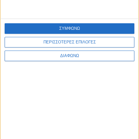
ΕΠΙΚΑΙΡΟΤΗΤΑ
Με επιτυχία πραγματοποιήθηκε η 2η Ψηφιακή Συνάντηση
του DigiWest!
admin
-
6 Αυγούστου, 2026
ΣΥΜΦΩΝΩ
ΠΟΛΙΤΙΣΜΟΣ
Η Φωτεινή Δάρρα στη Ναύπακτο με «Έναν Ουρανό
ΠΕΡΙΣΣΟΤΕΡΕΣ ΕΠΙΛΟΓΕΣ
Τραγούδια!»
admin
-
6 Αυγούστου, 2026
Φόρτωση περισσοτέρων
ΔΙΑΦΩΝΩ
ΑΦΗΣΤΕ ΜΙΑ ΑΠΑΝΤΗΣΗ
Σχόλιο:
εισάγετε το σχόλιό σας!
Όνομα:*