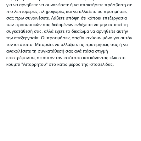
για να αρνηθείτε να συναινέσετε ή να αποκτήσετε πρόσβαση σε
πιο λεπτομερείς πληροφορίες και να αλλάξετε τις προτιμήσεις
σας πριν συναινέσετε.
Λάβετε υπόψη ότι κάποια επεξεργασία
Το DOCTOR STRANGE IN THE MULTIVERSE OF MADNESS,
των προσωπικών σας δεδομένων ενδέχεται να μην απαιτεί τη
συνεχίζεται στο Δημοτικό Κινηματογράφο ΑΝΕΣΙΣ
συγκατάθεσή σας, αλλά έχετε το δικαίωμα να αρνηθείτε αυτήν
καθημερινά στις 6:30 μ.μ. & 9:30 μ.μ
την επεξεργασία. Οι προτιμήσεις σαςθα ισχύουν μόνο για αυτόν
τον ιστότοπο. Μπορείτε να αλλάξετε τις προτιμήσεις σας ή να
Μετά τα γεγονότα που ακολούθησαν το AVENGERS:
ανακαλέσετε τη συγκατάθεσή σας ανά πάσα στιγμή
ENDGAME, o Dr. Stephen Strange συνεχίζει να αναζητά την Time
επιστρέφοντας σε αυτόν τον ιστότοπο και κάνοντας κλικ στο
Stone. H συνάντηση με ένα φίλο από τα παλιά – που όμως πλέον
κουμπί "Απορρήτου" στο κάτω μέρος της ιστοσελίδας.
μετατράπηκε σε εχθρό – θα τον φέρει αντιμέτωπο με το ανείπωτο
κακό.
Η
σκηνοθεσία
είναι του Sam Raimi και
πρωταγωνιστούν
οι
Benedict Cumberbatch ως ο Stephen Strange, Elizabeth Olsen,
Benedict Wong, Rachel McAdams, Chiwetel Ejiofor και Xochitl
Gomez.
Η
ταινία
DOCTOR STRANGE IN THE MULTIVERSE OF
MADNESS
αποτελεί
τη
συνέχεια
του
DOCTOR STRANGE ,
AVENGERS: ENDGAME & SPIDER-MAN NO WAY HOME
και