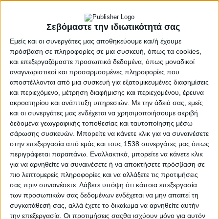
5.000 ευρώ για το πέμπτο παιδί
15.000 ευρώ για το έκτο παιδί
Σεβόμαστε την ιδιωτικότητά σας
Εμείς και οι συνεργάτες μας αποθηκεύουμε και/ή έχουμε
Όπως ανέφερε ο ίδιος: «Η κλιμακωτή αυτή ενίσχυση δεν
πρόσβαση σε πληροφορίες σε μια συσκευή, όπως τα cookies,
έχει μόνο οικονομικό χαρακτήρα. Αποτελεί μια ξεκάθαρη
και επεξεργαζόμαστε προσωπικά δεδομένα, όπως μοναδικοί
πολιτική επιλογή υπέρ των πολύτεκνων οικογενειών και
αναγνωριστικοί και προσαρμοσμένες πληροφορίες που
ένα ισχυρό κίνητρο για να μείνουν και να δημιουργήσουν
αποστέλλονται από μια συσκευή για εξατομικευμένες διαφημίσεις
οικογένεια στον τόπο μας οι νέοι άνθρωποι».
και περιεχόμενο, μέτρηση διαφήμισης και περιεχομένου, έρευνα
ακροατηρίου και ανάπτυξη υπηρεσιών.
Με την άδειά σας, εμείς
Επόμενο βήμα, η σύνταξη σχετικής εισήγησης από την
και οι συνεργάτες μας ενδέχεται να χρησιμοποιήσουμε ακριβή
αντιδήμαρχο Κατερίνα Λαμπου και τον πρόεδρο του ΔΣ
δεδομένα γεωγραφικής τοποθεσίας και ταυτοποίησης μέσω
Νίκο Κωστακόπουλο, με τα κριτήρια υπαγωγής των
σάρωσης συσκευών. Μπορείτε να κάνετε κλικ για να συναινέσετε
στην επεξεργασία από εμάς και τους 1538 συνεργάτες μας όπως
δικαιούχων για το τρέχον έτος και τα επόμενα.
περιγράφεται παραπάνω. Εναλλακτικά, μπορείτε να κάνετε κλικ
για να αρνηθείτε να συναινέσετε ή να αποκτήσετε πρόσβαση σε
Και καταλήγει ο κ. Κωνσταντάρας : «Ο δήμος μας επενδύει
πιο λεπτομερείς πληροφορίες και να αλλάξετε τις προτιμήσεις
στα παιδιά, επενδύει στην οικογένεια, επενδύει στο μέλλον.
σας πριν συναινέσετε.
Λάβετε υπόψη ότι κάποια επεξεργασία
Με συνεργασία, συνέπεια και κοινωνική ευαισθησία,
των προσωπικών σας δεδομένων ενδέχεται να μην απαιτεί τη
μπορούμε να ανατρέψουμε τη δημογραφική συρρίκνωση και
συγκατάθεσή σας, αλλά έχετε το δικαίωμα να αρνηθείτε αυτήν
να κρατήσουμε τον τόπο μας ζωντανό. Καλύτερα λοιπόν ένα
την επεξεργασία. Οι προτιμήσεις σαςθα ισχύουν μόνο για αυτόν