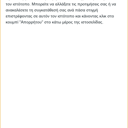
έργο λιγότερο, παρά λιγότερα παιδιά στην περιοχή μας!».
τον ιστότοπο. Μπορείτε να αλλάξετε τις προτιμήσεις σας ή να
ανακαλέσετε τη συγκατάθεσή σας ανά πάσα στιγμή
Δείτε την ανάρτηση :
επιστρέφοντας σε αυτόν τον ιστότοπο και κάνοντας κλικ στο
κουμπί "Απορρήτου" στο κάτω μέρος της ιστοσελίδας.