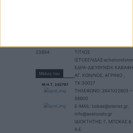
Τηλέφωνα: 26410
ΑΝΩΝΥΜΗ ΕΤΑΙΡΕΙΑ
22803 - 58800
ΕΠΩΝΥΜΙΑ: Γ. ΜΠΟΚΑΣ & Σ
Email:
Α.Ε – ΑΧΕΛΩΟΣ TV
bokas@otenet.gr,
ΑΦΜ: 094300499 – ΔΟΥ
info@axeloostv.gr
ΑΓΡΙΝΙΟΥ
Φαξ: 26410
ΑΡΙΘΜΟΣ ΓΕΜΗ: 02734051
23894
ΤΙΤΛΟΣ
ΙΣΤΟΣΕΛΙΔΑΣ:acheloostvne
ΕΔΡΑ-ΔΙΕΥΘΥΝΣΗ: ΚΑΒΑΦΗ
Μέλος του
ΑΓ. ΚΩΝ/ΝΟΣ, ΑΓΡΙΝΙΟ ,
ΤΚ:30027
Μ.Η.Τ. 242797
ΤΗΛΕΦΩΝΟ: 2641022803 –
58800
E-MAIL: bokas@otenet.gr,
info@axeloostv.gr
ΙΔΙΟΚΤΗΤΗΣ: Γ. ΜΠΟΚΑΣ & 
Α.Ε