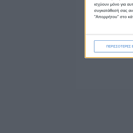
κατέγραψε 42 τροχαία ατυχήματα και 3.757
ισχύουν μόνο για αυ
παραβάσεις
συγκατάθεσή σας ανά
admin
-
5 Αυγούστου, 2026
"Απορρήτου" στο κάτ
ΕΠΙΚΑΙΡΟΤΗΤΑ
Mνημόσυνο στη Γαβαλού για τα θύματα της
Γερμανικής Κατοχής στη Μακρυνεία
5 Αυγούστου, 2026
ΠΕΡΙΣΣΟΤΕΡΕΣ 
ΕΠΙΚΑΙΡΟΤΗΤΑ
Η ΕΛΟΠΥ συμμετείχε στην Ειδική Μόνιμη
Επιτροπή Περιφερειών της Βουλής των
Ελλήνων
5 Αυγούστου, 2026
ΠΟΛΙΤΙΚΗ
Έπεσαν οι υπογραφές για την ηλεκτρική
διασύνδεση Ελλάδας – Κύπρου
5 Αυγούστου, 2026
- Advertisement -