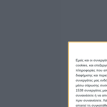
Ο Σύλλογος Πολυτέκνων Αγρινίου και Περιχώρων ακολ
τις σταθερές αρχές και τις αλάνθαστες αξίες θα συνεχί
ζήλο ,και κατά τη νέα θητεία του Διοικητικού του Συμβ
Ανθρωπιά!!!
Με την ευκαιρία δε αυτής της πρώτης δήλωσης εκφράζω
Δημήτριο Ντάουλα ,από τον οποίο με σεβασμό παρέλαβα 
προηγούμενους συμβούλους για την όλη συνεργασία και
Ευχαριστώ δε από καρδιάς και εκ μέρους των μελών Νέ
μας τίμησαν με την ψήφο τους και όσοι συμμετείχαν. Μ
Εμείς και οι συνεργ
βελτίωση της θέσης των πολυτέκνων στη σύγχρονη Ελλη
cookies, και επεξε
πληροφορίες που απο
διαφήμισης και περι
συνεργάτες μας ενδέ
μέσω σάρωσης συσκευ
LATEST NEWS
1538 συνεργάτες μας
συναινέσετε ή να απ
ΕΠΙΚΑΙΡΟΤΗΤΑ
πριν συναινέσετε.
Λά
Δυτική Ελλάδα: Ο απολογισμός του Ιουλίου
απαιτεί τη συγκατάθ