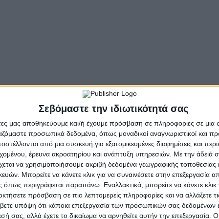
ουθώντας τις ασφαλείς συντεταγμένες της Ελληνορθόδο
σει την αγωνιστική του πορεία με πνεύμα διακονίας και 
ουλίου, αγκαλιάζοντας όλους με σεβασμό, με σεμνότητα, μ
 τις θερμές μου ευχαριστίες στους προηγούμενους αξίο
τη διοίκηση , καθώς και τον κ. Κωνσταντίνο Γκρίζη, όπω
 βοήθειά τους.
ου Διοικητικού Συμβουλίου και της Εξελεγκτικής Επιτρο
Σεβόμαστε την ιδιωτικότητά σας
ε τη χάρη του Θεού και με ομοψυχία πιστεύω ότι θα κατα
άτες μας αποθηκεύουμε και/ή έχουμε πρόσβαση σε πληροφορίες σε μια
νική κοινωνία.
ργαζόμαστε προσωπικά δεδομένα, όπως μοναδικοί αναγνωριστικοί και 
στέλλονται από μια συσκευή για εξατομικευμένες διαφημίσεις και περ
- Advertisement -
εχομένου, έρευνα ακροατηρίου και ανάπτυξη υπηρεσιών.
Με την άδειά σα
χεται να χρησιμοποιήσουμε ακριβή δεδομένα γεωγραφικής τοποθεσίας 
ών. Μπορείτε να κάνετε κλικ για να συναινέσετε στην επεξεργασία απ
 όπως περιγράφεται παραπάνω. Εναλλακτικά, μπορείτε να κάνετε κλικ γ
οκτήσετε πρόσβαση σε πιο λεπτομερείς πληροφορίες και να αλλάξετε τι
βετε υπόψη ότι κάποια επεξεργασία των προσωπικών σας δεδομένων ε
εσή σας, αλλά έχετε το δικαίωμα να αρνηθείτε αυτήν την επεξεργασία. 