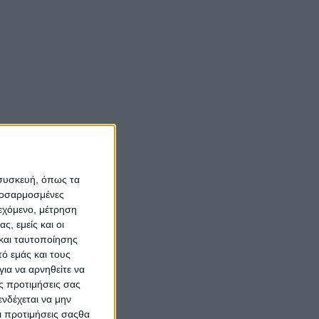
ξης Παράδοσης με
ιεραποστολικό
ε ευαισθησία, με
υς προέδρους, κ.
ς και όλους τους
πής όλους όσους
στεί δυνατή η
 συσκευή, όπως τα
προσαρμοσμένες
ιεχόμενο, μέτρηση
ς, εμείς και οι
και ταυτοποίησης
ό εμάς και τους
ια να αρνηθείτε να
ς προτιμήσεις σας
νδέχεται να μην
Οι προτιμήσεις σαςθα