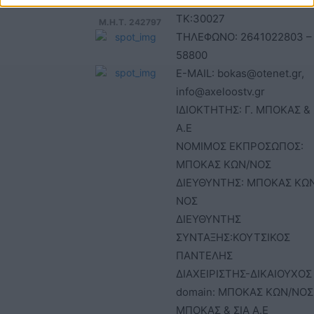
ΑΓ. ΚΩΝ/ΝΟΣ, ΑΓΡΙΝΙΟ ,
ΤΚ:30027
Μ.Η.Τ. 242797
ΤΗΛΕΦΩΝΟ: 2641022803 –
58800
E-MAIL: bokas@otenet.gr,
info@axeloostv.gr
ΙΔΙΟΚΤΗΤΗΣ: Γ. ΜΠΟΚΑΣ & 
Α.Ε
ΝΟΜΙΜΟΣ ΕΚΠΡΟΣΩΠΟΣ:
ΜΠΟΚΑΣ ΚΩΝ/ΝΟΣ
ΔΙΕΥΘΥΝΤΗΣ: ΜΠΟΚΑΣ ΚΩ
ΝΟΣ
ΔΙΕΥΘΥΝΤΗΣ
ΣΥΝΤΑΞΗΣ:ΚΟΥΤΣΙΚΟΣ
ΠΑΝΤΕΛΗΣ
ΔΙΑΧΕΙΡΙΣΤΗΣ-ΔΙΚΑΙΟΥΧΟΣ
domain: ΜΠΟΚΑΣ ΚΩΝ/ΝΟΣ 
ΜΠΟΚΑΣ & ΣΙΑ Α.Ε