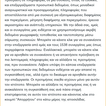
πρόσβαση σε πληροφορίες σε μια συσκευή, όπως τα cookies,
και επεξεργαζόμαστε προσωπικά δεδομένα, όπως μοναδικοί
αναγνωριστικοί και προσαρμοσμένες πληροφορίες που
Χριστός Ανέστη!
αποστέλλονται από μια συσκευή για εξατομικευμένες διαφημίσεις
και περιεχόμενο, μέτρηση διαφήμισης και περιεχομένου, έρευνα
Χρόνια πολλά!
ακροατηρίου και ανάπτυξη υπηρεσιών.
Με την άδειά σας, εμείς
και οι συνεργάτες μας ενδέχεται να χρησιμοποιήσουμε ακριβή
δεδομένα γεωγραφικής τοποθεσίας και ταυτοποίησης μέσω
- Advertisement -
σάρωσης συσκευών. Μπορείτε να κάνετε κλικ για να συναινέσετε
στην επεξεργασία από εμάς και τους 1538 συνεργάτες μας όπως
περιγράφεται παραπάνω. Εναλλακτικά, μπορείτε να κάνετε κλικ
για να αρνηθείτε να συναινέσετε ή να αποκτήσετε πρόσβαση σε
LATEST NEWS
πιο λεπτομερείς πληροφορίες και να αλλάξετε τις προτιμήσεις
σας πριν συναινέσετε.
Λάβετε υπόψη ότι κάποια επεξεργασία
ΠΟΛΙΤΙΚΗ
των προσωπικών σας δεδομένων ενδέχεται να μην απαιτεί τη
Τάκης Θεοδωρικάκος: «Συμβάλλουμε
συγκατάθεσή σας, αλλά έχετε το δικαίωμα να αρνηθείτε αυτήν
στην εθνική ασφάλεια της πατρίδας
την επεξεργασία. Οι προτιμήσεις σαςθα ισχύουν μόνο για αυτόν
μας με νέο αναπτυξιακό καθεστώς
τον ιστότοπο. Μπορείτε να αλλάξετε τις προτιμήσεις σας ή να
για την Άμυνα»
ανακαλέσετε τη συγκατάθεσή σας ανά πάσα στιγμή
admin
-
7 Αυγούστου, 2026
επιστρέφοντας σε αυτόν τον ιστότοπο και κάνοντας κλικ στο
ΕΠΙΚΑΙΡΟΤΗΤΑ
κουμπί "Απορρήτου" στο κάτω μέρος της ιστοσελίδας.
ΣΑΕΚ Αγρινίου: Δέκα νέες