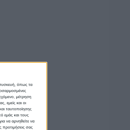
ρινίου
 συσκευή, όπως τα
προσαρμοσμένες
ιεχόμενο, μέτρηση
ς, εμείς και οι
και ταυτοποίησης
ό εμάς και τους
ια να αρνηθείτε να
ς προτιμήσεις σας