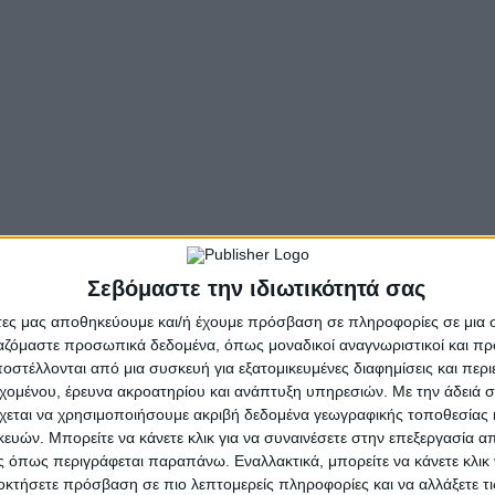
ινίου
ας
κόμματος για τις ευρωεκλογές στο Δημοτικό Καφενείο Αγ
Σεβόμαστε την ιδιωτικότητά σας
άτες μας αποθηκεύουμε και/ή έχουμε πρόσβαση σε πληροφορίες σε μια
ργαζόμαστε προσωπικά δεδομένα, όπως μοναδικοί αναγνωριστικοί και 
στέλλονται από μια συσκευή για εξατομικευμένες διαφημίσεις και περ
δη
εχομένου, έρευνα ακροατηρίου και ανάπτυξη υπηρεσιών.
Με την άδειά σα
χεται να χρησιμοποιήσουμε ακριβή δεδομένα γεωγραφικής τοποθεσίας 
ών. Μπορείτε να κάνετε κλικ για να συναινέσετε στην επεξεργασία απ
 όπως περιγράφεται παραπάνω. Εναλλακτικά, μπορείτε να κάνετε κλικ γ
οκτήσετε πρόσβαση σε πιο λεπτομερείς πληροφορίες και να αλλάξετε τι