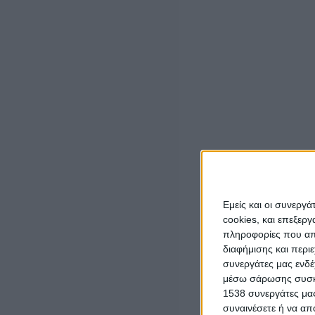
12.00 Συνέντευξη στον “Αχελώο”
14.00 Συνάντηση με το Δ.Σ. του Εμπορικού Συλλόγου Αγρ
18.00 Συνάντηση με το Δ.Σ της Β ΕΛΜΕ Αιτωλοακαρνανί
20.00 Συνάντηση-συζήτηση με στελέχη και φίλους του 
Τετάρτη 17/4/2024
ΑΜΦΙΛΟΧΙΑ
10.30 Συνάντηση με ελαιοπαραγωγούς στη Σταμνά
Εμείς και οι συνεργ
cookies, και επεξε
11.30 Κέντρο Υγείας Αμφιλοχίας
πληροφορίες που απο
13.00 Συνάντηση με τον Δήμαρχο Αμφιλοχίας Α. Τορουνί
διαφήμισης και περι
13.30 Συνάντηση με την ΟΜ Αμφιλοχίας
συνεργάτες μας ενδέ
μέσω σάρωσης συσκευ
ΜΕΣΟΛΟΓΓΙ
1538 συνεργάτες μας
συναινέσετε ή να απ