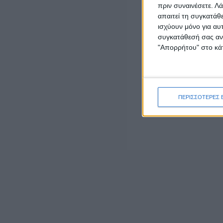
18.30 Συνάντηση με το Δ.Σ του Εργατικού Κέντρου Μεσ
πριν συναινέσετε.
Λά
17.30 Συνάντηση με την ΟΜ Μεσολογγίου
απαιτεί τη συγκατάθ
ισχύουν μόνο για αυ
συγκατάθεσή σας ανά
"Απορρήτου" στο κάτ
LATEST NEWS
ΠΟΛΙΤΙΚΗ
ΠΕΡΙΣΣΟΤΕΡΕΣ 
Τάκης Θεοδωρικάκος: «Συμβάλλουμε στην
εθνική ασφάλεια της πατρίδας μας με νέο
αναπτυξιακό καθεστώς για την Άμυνα»
admin
-
7 Αυγούστου, 2026
ΕΠΙΚΑΙΡΟΤΗΤΑ
ΣΑΕΚ Αγρινίου: Δέκα νέες ειδικότητες για το
εκπαιδευτικό έτος 2026-2027
7 Αυγούστου, 2026
ΕΠΙΚΑΙΡΟΤΗΤΑ
Ζάκυνθος: Τι απαντά η ΕΛΑΣ για τους 8
βιασμούς τουριστριών – «Μόνο 3