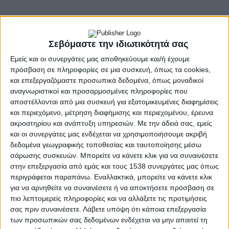
Σεβόμαστε την ιδιωτικότητά σας
Εμείς και οι συνεργάτες μας αποθηκεύουμε και/ή έχουμε
πρόσβαση σε πληροφορίες σε μια συσκευή, όπως τα cookies,
και επεξεργαζόμαστε προσωπικά δεδομένα, όπως μοναδικοί
αναγνωριστικοί και προσαρμοσμένες πληροφορίες που
- Advertisement -
αποστέλλονται από μια συσκευή για εξατομικευμένες διαφημίσεις
και περιεχόμενο, μέτρηση διαφήμισης και περιεχομένου, έρευνα
ακροατηρίου και ανάπτυξη υπηρεσιών.
Με την άδειά σας, εμείς
Την Κυριακή 24 Αυγούστου ο Δήμος Αμφιλοχίας φιλοξενεί
και οι συνεργάτες μας ενδέχεται να χρησιμοποιήσουμε ακριβή
στο Μενίδι το Διεθνές Φεστιβάλ Παραδοσιακών Χορών
δεδομένα γεωγραφικής τοποθεσίας και ταυτοποίησης μέσω
σάρωσης συσκευών. Μπορείτε να κάνετε κλικ για να συναινέσετε
του Δήμου Αγρινίου.
στην επεξεργασία από εμάς και τους 1538 συνεργάτες μας όπως
Ο Δήμος Αμφιλοχίας και ο Σύλλογος Γυναικών Μενιδίου
περιγράφεται παραπάνω. Εναλλακτικά, μπορείτε να κάνετε κλικ
“Ερωδιός” υποδέχονται φολκλορικά συγκροτήματα από τη
για να αρνηθείτε να συναινέσετε ή να αποκτήσετε πρόσβαση σε
Σερβία, Ιταλία, Βουλγαρία, Ισπανία και Μπαγκλαντές σε ένα
πιο λεπτομερείς πληροφορίες και να αλλάξετε τις προτιμήσεις
μεγάλο χορευτικό δρώμενο που θα παρουσιάσει στο κοινό
σας πριν συναινέσετε.
Λάβετε υπόψη ότι κάποια επεξεργασία
διεθνείς παραδοσιακούς χορούς.
των προσωπικών σας δεδομένων ενδέχεται να μην απαιτεί τη