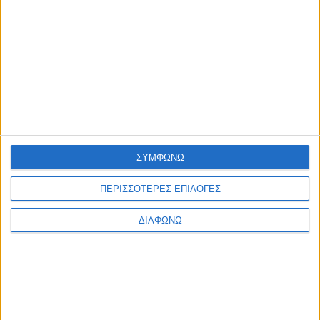
ΠΟΛΙΤΙΣΜΟΣ
Η Φωτεινή Δάρρα στη Ναύπακτο με «Έναν Ουρανό
Τραγούδια!»
admin
-
6 Αυγούστου, 2026
Φόρτωση περισσοτέρων
ΑΦΗΣΤΕ ΜΙΑ ΑΠΑΝΤΗΣΗ
Σχόλιο:
ΣΥΜΦΩΝΩ
ΠΕΡΙΣΣΟΤΕΡΕΣ ΕΠΙΛΟΓΕΣ
ΔΙΑΦΩΝΩ
εισάγετε το σχόλιό σας!
Όνομα:*
παρακαλώ εισάγετε το όνομά σας εδώ
Email:*