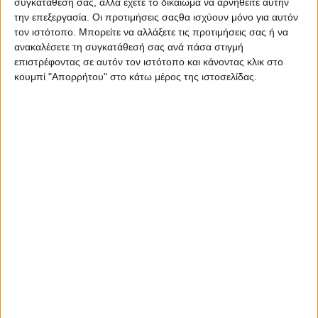
συγκατάθεσή σας, αλλά έχετε το δικαίωμα να αρνηθείτε αυτήν
Την Κυριακή 24 Αυγούστου στις 20:30 θα πραγματοποιηθεί
την επεξεργασία. Οι προτιμήσεις σαςθα ισχύουν μόνο για αυτόν
μεγάλη παρέλαση των συγκροτημάτων κατά μήκος του
τον ιστότοπο. Μπορείτε να αλλάξετε τις προτιμήσεις σας ή να
παραλιακού πεζόδρομου του Μενιδίου και θα ακολουθήσουν
ανακαλέσετε τη συγκατάθεσή σας ανά πάσα στιγμή
χορευτικά δρώμενα στον προαύλιο χώρο του Δημοτικού
επιστρέφοντας σε αυτόν τον ιστότοπο και κάνοντας κλικ στο
Σχολείου.
κουμπί "Απορρήτου" στο κάτω μέρος της ιστοσελίδας.
- Advertisement -
LATEST NEWS
ΓΕΓΟΝΟΤΑ
Έγκαιρη η επέμβαση των πυροσβεστικών δυνάμεων σε
πυρκαγιά στη Λεπενού Αγρινίου (φωτο)
admin
-
6 Αυγούστου, 2026
ΟΡΘΟΔΟΞΙΑ
“Το Μήνυμα της Παναγίας” του π. Δημητρίου Μπόκου
admin
-
6 Αυγούστου, 2026
ΠΟΛΙΤΙΚΗ