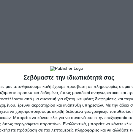
κοντά στις περιοχές όπου στη συνέχεια προέβαινε στις 
κρυσμένα από την πόλη των Ιωαννίνων, στα οποία εισέρχ
υρα, από όπου στη συνέχεια αφαιρούσε χρήματα και τιμα
υστο μέχρι και τον Νοέμβριο του 2025, ο αλλοδαπός εμ
ό ναούς, από τις οποίες η λεία του υπολογίζεται ότι φτά
 μετρητά.
ης, αφού είχε συλληφθεί την 19-12-2025 από το Τμήμα Δ
εμούσε ένταλμα σύλληψης για διακεκριμένες κλοπές. (σχε
Σεβόμαστε την ιδιωτικότητά σας
άτες μας αποθηκεύουμε και/ή έχουμε πρόσβαση σε πληροφορίες σε μια
 Δίωξης και Εξιχνίασης Εγκλημάτων Ιωαννίνων υποβλήθη
ργαζόμαστε προσωπικά δεδομένα, όπως μοναδικοί αναγνωριστικοί και 
στέλλονται από μια συσκευή για εξατομικευμένες διαφημίσεις και περ
εχομένου, έρευνα ακροατηρίου και ανάπτυξη υπηρεσιών.
Με την άδειά σα
- Advertisement -
χεται να χρησιμοποιήσουμε ακριβή δεδομένα γεωγραφικής τοποθεσίας 
ών. Μπορείτε να κάνετε κλικ για να συναινέσετε στην επεξεργασία απ
 όπως περιγράφεται παραπάνω. Εναλλακτικά, μπορείτε να κάνετε κλικ γ
οκτήσετε πρόσβαση σε πιο λεπτομερείς πληροφορίες και να αλλάξετε τι