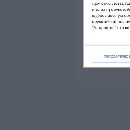
πριν συναινέσετε.
Λά
απαιτεί τη συγκατάθ
ΕΠΙΚΑΙΡΟΤΗΤΑ
ισχύουν μόνο για αυ
Δυτική Ελλάδα: Ο απολογισμός του Ιουλίου
συγκατάθεσή σας ανά
κατέγραψε 42 τροχαία ατυχήματα και 3.757
παραβάσεις
"Απορρήτου" στο κάτ
admin
-
5 Αυγούστου, 2026
ΕΠΙΚΑΙΡΟΤΗΤΑ
Mνημόσυνο στη Γαβαλού για τα θύματα της
ΠΕΡΙΣΣΟΤΕΡΕΣ 
Γερμανικής Κατοχής στη Μακρυνεία
5 Αυγούστου, 2026
ΕΠΙΚΑΙΡΟΤΗΤΑ
Η ΕΛΟΠΥ συμμετείχε στην Ειδική Μόνιμη
Επιτροπή Περιφερειών της Βουλής των
Ελλήνων
5 Αυγούστου, 2026
ΠΟΛΙΤΙΚΗ
Έπεσαν οι υπογραφές για την ηλεκτρική
διασύνδεση Ελλάδας – Κύπρου
5 Αυγούστου, 2026