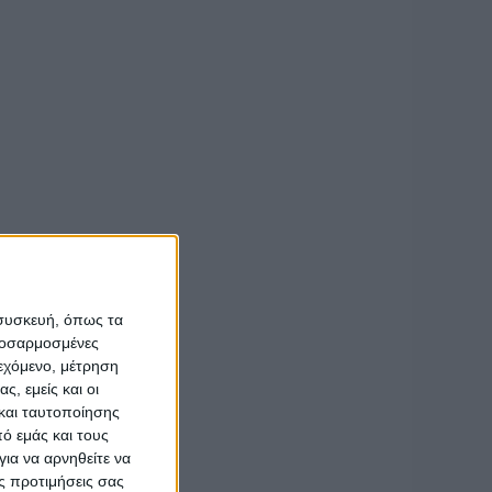
κλοπές.
ονταν
λφή.
πλέκεται 7 κλοπές
νει περίπου τις
ίωξης και
τικό το από
 συσκευή, όπως τα
κε στην
προσαρμοσμένες
ιεχόμενο, μέτρηση
ς, εμείς και οι
και ταυτοποίησης
ό εμάς και τους
ια να αρνηθείτε να
ς προτιμήσεις σας