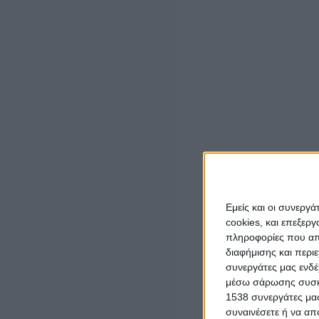
την παραμονή του στη χώρα διανυκτέρευε στο ύπαιθρο, 
Στόχο του αποτελούσαν σπίτια ή ναοί σε χωριά, απομα
παραβιάζοντας σημεία εισόδου, όπως πόρτες και παράθ
Με τον παραπάνω τρόπο διαπιστώθηκε ότι από τον Αύγο
από σπίτια και σε 2 κλοπές και μία απόπειρα κλοπής απ
30.000 ευρώ, εκ των οποίων οι 11.000 ευρώ περίπου σε
Ο αλλοδαπός τυγχάνει έγκλειστος σε κατάστημα κράτησ
Εξιχνίασης Εγκλημάτων Άρτας, διότι σε βάρος του εκκρ
20/12/2025 Δελτίο Τύπου
).
Εμείς και οι συνεργ
Η δικογραφία που σχηματίστηκε από την Υποδιεύθυνση
cookies, και επεξε
Εισαγγελία Πρωτοδικών Ιωαννίνων.
πληροφορίες που απο
διαφήμισης και περι
συνεργάτες μας ενδέ
μέσω σάρωσης συσκευ
1538 συνεργάτες μας
συναινέσετε ή να απ
LATEST NEWS