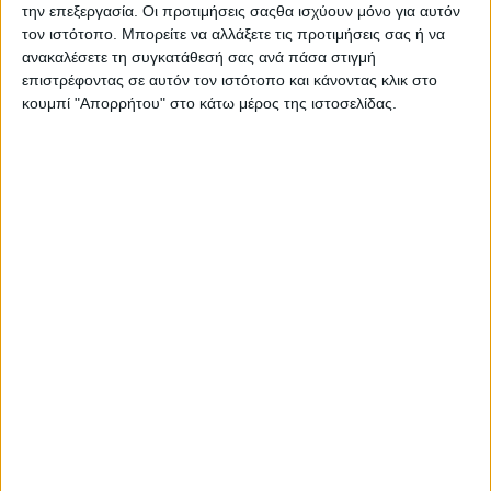
Μπαλαούρα.
την επεξεργασία. Οι προτιμήσεις σαςθα ισχύουν μόνο για αυτόν
τον ιστότοπο. Μπορείτε να αλλάξετε τις προτιμήσεις σας ή να
ανακαλέσετε τη συγκατάθεσή σας ανά πάσα στιγμή
Μέσα σε ένα αποπροσανατολιστικό πολλές φορές κοινωνικό
επιστρέφοντας σε αυτόν τον ιστότοπο και κάνοντας κλικ στο
και πολιτισμικό
κουμπί "Απορρήτου" στο κάτω μέρος της ιστοσελίδας.
περιβάλλον που τα φώτα της πνευματικής καλλιέργειας
γίνονται όλο και
λιγότερα, ο διαγωνισμός αυτός έρχεται να ενεργοποιήσει το
ενδιαφέρον των
νέων για τον ποιητικό έμμετρο λόγο, τη δημιουργική γραφή, την
ενασχόληση
με τη συγγραφή λογοτεχνικού δοκιμιακού κειμένου, αλλά και
ευρύτερα να
ενθαρρύνει τη γνωριμία των παιδιών με τον κόσμο της Ποίησης
και να
δροσίσει τις νεανικές ευαίσθητες ψυχές που διψούν για
αλήθεια και όραμα
για έναν καλύτερο κόσμο.
Οι φετινές συμμετοχές ξεπέρασαν κάθε προηγούμενη χρονιά,
γεγονός που