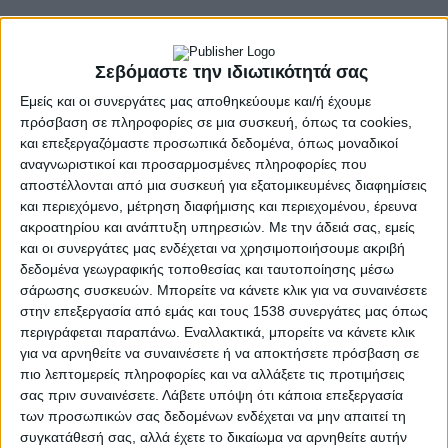
Σεβόμαστε την ιδιωτικότητά σας
- Advertisement -
Εμείς και οι συνεργάτες μας αποθηκεύουμε και/ή έχουμε
πρόσβαση σε πληροφορίες σε μια συσκευή, όπως τα cookies,
και επεξεργαζόμαστε προσωπικά δεδομένα, όπως μοναδικοί
αναγνωριστικοί και προσαρμοσμένες πληροφορίες που
Την Κυριακή 28 Απριλίου 2024 και ώρα 8.00 μ.μ. στην κατάμεστη
αποστέλλονται από μια συσκευή για εξατομικευμένες διαφημίσεις
αίθουσα του ΔΗ. ΠΕ.ΘΕ Αγρινίου πραγματοποιήθηκε με μεγάλη
και περιεχόμενο, μέτρηση διαφήμισης και περιεχομένου, έρευνα
επιτυχία η τελετή βράβευσης του 11ου Πανελλήνιου Μαθητικού
ακροατηρίου και ανάπτυξη υπηρεσιών.
Με την άδειά σας, εμείς
Διαγωνισμού Ποίησης των Εκπαιδευτηρίων «Παναγία
και οι συνεργάτες μας ενδέχεται να χρησιμοποιήσουμε ακριβή
Προυσιώτισσα» , ο οποίος ήταν αφιερωμένος στον μεγάλο
δεδομένα γεωγραφικής τοποθεσίας και ταυτοποίησης μέσω
ποιητή Νίκο Γκάτσο.
σάρωσης συσκευών. Μπορείτε να κάνετε κλικ για να συναινέσετε
στην επεξεργασία από εμάς και τους 1538 συνεργάτες μας όπως
Ο Διαγωνισμός αυτός «έχει γίνει θεσμός που αναδεικνύει τον
περιγράφεται παραπάνω. Εναλλακτικά, μπορείτε να κάνετε κλικ
τόπο μας
για να αρνηθείτε να συναινέσετε ή να αποκτήσετε πρόσβαση σε
και αποδεικνύει ότι παράγουμε πολιτισμό και παρέχουμε
πιο λεπτομερείς πληροφορίες και να αλλάξετε τις προτιμήσεις
παιδεία στους
σας πριν συναινέσετε.
Λάβετε υπόψη ότι κάποια επεξεργασία
νέους μας», είπε χαρακτηριστικά η υπεύθυνη των
των προσωπικών σας δεδομένων ενδέχεται να μην απαιτεί τη
Εκπαιδευτηρίων κ.
συγκατάθεσή σας, αλλά έχετε το δικαίωμα να αρνηθείτε αυτήν