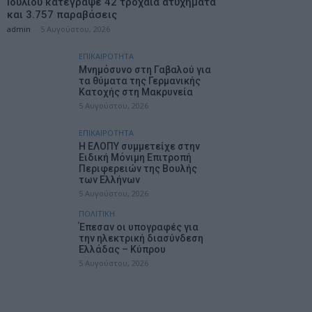
Ιουλίου κατέγραψε 42 τροχαία ατυχήματα
και 3.757 παραβάσεις
admin
-
5 Αυγούστου, 2026
ΕΠΙΚΑΙΡΟΤΗΤΑ
Mνημόσυνο στη Γαβαλού για
τα θύματα της Γερμανικής
Κατοχής στη Μακρυνεία
5 Αυγούστου, 2026
ΕΠΙΚΑΙΡΟΤΗΤΑ
Η ΕΛΟΠΥ συμμετείχε στην
Ειδική Μόνιμη Επιτροπή
Περιφερειών της Βουλής
των Ελλήνων
5 Αυγούστου, 2026
ΠΟΛΙΤΙΚΗ
Έπεσαν οι υπογραφές για
την ηλεκτρική διασύνδεση
Ελλάδας – Κύπρου
5 Αυγούστου, 2026