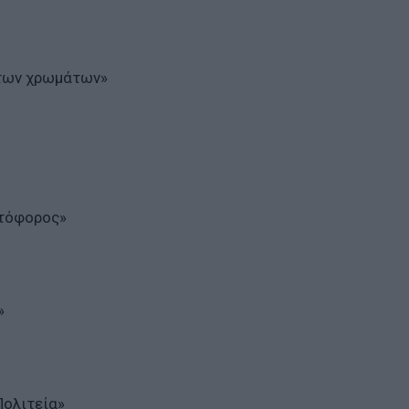
των χρωμάτων»
στόφορος»
»
Πολιτεία»