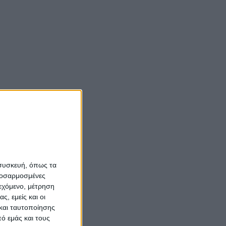
 συσκευή, όπως τα
προσαρμοσμένες
ιεχόμενο, μέτρηση
ς, εμείς και οι
και ταυτοποίησης
ό εμάς και τους