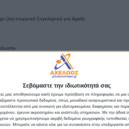
ng» (λειτουργικά ζογκλερικά για ΑμεΑ)
ύκλωση»
υσική για ΑμεΑ
Σεβόμαστε την ιδιωτικότητά σας
υ «Κόκκινο-σκουφίτσα»
άτες μας αποθηκεύουμε και/ή έχουμε πρόσβαση σε πληροφορίες σε μια
ργαζόμαστε προσωπικά δεδομένα, όπως μοναδικοί αναγνωριστικοί και 
παιχνίδι συμπερίληψης
στέλλονται από μια συσκευή για εξατομικευμένες διαφημίσεις και περ
εχομένου, έρευνα ακροατηρίου και ανάπτυξη υπηρεσιών.
Με την άδειά σα
χεται να χρησιμοποιήσουμε ακριβή δεδομένα γεωγραφικής τοποθεσίας 
ς 2ου ΕΠΑΛ Αγρινίου
ών. Μπορείτε να κάνετε κλικ για να συναινέσετε στην επεξεργασία απ