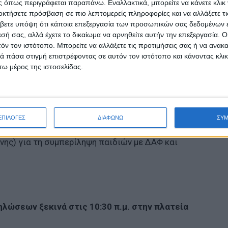
 όπως περιγράφεται παραπάνω. Εναλλακτικά, μπορείτε να κάνετε κλικ γ
ε φυσικά υλικά
οκτήσετε πρόσβαση σε πιο λεπτομερείς πληροφορίες και να αλλάξετε τι
βετε υπόψη ότι κάποια επεξεργασία των προσωπικών σας δεδομένων ε
εσή σας, αλλά έχετε το δικαίωμα να αρνηθείτε αυτήν την επεξεργασία. 
μεΑ Κορίνθου «Αμπάριζα»
τόν τον ιστότοπο. Μπορείτε να αλλάξετε τις προτιμήσεις σας ή να ανακα
 πάσα στιγμή επιστρέφοντας σε αυτόν τον ιστότοπο και κάνοντας κλι
 που αναπτύσσει εγκεφαλικές συνάψεις σε παιδιά
ω μέρος της ιστοσελίδας.
ιακές δυσκολίες και αναπηρία.
του Τμήματος Ηλεκτρολόγων και Ηλεκτρονικών
Αττικής.
ΕΠΙΛΟΓΕΣ
ΔΙΑΦΩΝΩ
ΣΥ
ης) για τη συμπερίληψη παιδιών με ΔΑΦ και
λώσεων ξεκινά στις 10:30 π.μ. στην πλατεία