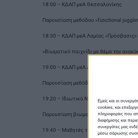
18:00 – ΚΔΑΠ μεΑ Θεσσαλονίκης
Παρουσίαση μεθόδου «functional juggli
18:30 – ΚΔΑΠ μεΑ Λαμίας «Πρόσβασις»
«Βιωματικό παιχνίδι με θέμα την ανακ
19:00 – ΚΔΑΠ μεΑ Δήμου Ζωγράφου
Παρουσίαση μεθόδου ζωγραφικής με μο
19:20 – Ιδιωτικό Νηπιαγωγείο Αγρινίο
Εμείς και οι συνεργ
cookies, και επεξε
Παρουσίαση βιωματικού παιχνιδιού με 
πληροφορίες που απο
διαφήμισης και περι
συνεργάτες μας ενδέ
19:40 – Μαθητές τμήματος βρεφοκομία
μέσω σάρωσης συσκευ