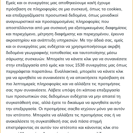
Εμείς και οι συνεργάτες μας αποθηκεύουμε και/ή έχουμε
πρόσβαση σε πληροφορίες σε μια συσκευή, όπως τα cookies,
και επεξεργαζόμαστε προσωπικά δεδομένα, όπως μοναδικοί
αναγνωριστικοί και προσαρμοσμένες πληροφορίες που
αποστέλλονται από μια συσκευή για εξατομικευμένες διαφημίσεις
και περιεχόμενο, μέτρηση διαφήμισης και περιεχομένου, έρευνα
ακροατηρίου και ανάπτυξη υπηρεσιών.
Με την άδειά σας, εμείς
και οι συνεργάτες μας ενδέχεται να χρησιμοποιήσουμε ακριβή
δεδομένα γεωγραφικής τοποθεσίας και ταυτοποίησης μέσω
σάρωσης συσκευών. Μπορείτε να κάνετε κλικ για να συναινέσετε
στην επεξεργασία από εμάς και τους 1538 συνεργάτες μας όπως
περιγράφεται παραπάνω. Εναλλακτικά, μπορείτε να κάνετε κλικ
για να αρνηθείτε να συναινέσετε ή να αποκτήσετε πρόσβαση σε
πιο λεπτομερείς πληροφορίες και να αλλάξετε τις προτιμήσεις
- Advertisement -
σας πριν συναινέσετε.
Λάβετε υπόψη ότι κάποια επεξεργασία
των προσωπικών σας δεδομένων ενδέχεται να μην απαιτεί τη
συγκατάθεσή σας, αλλά έχετε το δικαίωμα να αρνηθείτε αυτήν
Το
πρώτο κουδούνι χτύπησε σήμερα σε όλα τα σχολεία της Άρτας, μετά από ένα
την επεξεργασία. Οι προτιμήσεις σαςθα ισχύουν μόνο για αυτόν
καλοκαίρι, όπου οι υπηρεσίες του Δήμου υπό την καθοδήγηση της Δημοτικής
τον ιστότοπο. Μπορείτε να αλλάξετε τις προτιμήσεις σας ή να
ανακαλέσετε τη συγκατάθεσή σας ανά πάσα στιγμή
Αρχής φρόντισαν ώστε, όλα να είναι όπως πρέπει.
επιστρέφοντας σε αυτόν τον ιστότοπο και κάνοντας κλικ στο
Έτσι τα σχολεία ξεκινούν την χρονιά με επιπλέον καθαρίστριες, με ανανεωμένες