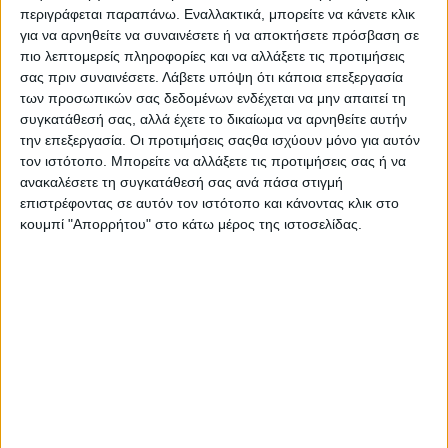
περιγράφεται παραπάνω. Εναλλακτικά, μπορείτε να κάνετε κλικ
για να αρνηθείτε να συναινέσετε ή να αποκτήσετε πρόσβαση σε
πιο λεπτομερείς πληροφορίες και να αλλάξετε τις προτιμήσεις
σας πριν συναινέσετε.
Λάβετε υπόψη ότι κάποια επεξεργασία
των προσωπικών σας δεδομένων ενδέχεται να μην απαιτεί τη
συγκατάθεσή σας, αλλά έχετε το δικαίωμα να αρνηθείτε αυτήν
την επεξεργασία. Οι προτιμήσεις σαςθα ισχύουν μόνο για αυτόν
- Advertisement -
τον ιστότοπο. Μπορείτε να αλλάξετε τις προτιμήσεις σας ή να
ανακαλέσετε τη συγκατάθεσή σας ανά πάσα στιγμή
επιστρέφοντας σε αυτόν τον ιστότοπο και κάνοντας κλικ στο
Στην αναφορά που κατέθεσε η βουλευτής
κουμπί "Απορρήτου" στο κάτω μέρος της ιστοσελίδας.
Αιτωλοακαρνανίας του ΠΑΣΟΚ-Κινήματος Αλλαγής
Χριστίνα Σταρακά σχετικά με την αντίθεση του Δημοτικού
Συμβουλίου του Δήμου Ακτίου Βόνιτσας, στην επικείμενη
κατάργηση του Κέντρου Υγείας Κατούνας του Δήμου
Ακτίου Βόνιτσας, απάντησε το Υπουργείο Υγείας.
Όπως αναφέρεται στην απάντηση, δεν υπάρχει καμία πρόθεση,
ούτε διάθεση για υποβάθμιση του Κέντρου Υγείας από την
πλευρά της Πολιτείας. Αντίθετα, το Υπουργείο σημειώνει ότι
αποφασίστηκε η εκ νέου εφημέρευση του Κ.Υ από το 2021, η