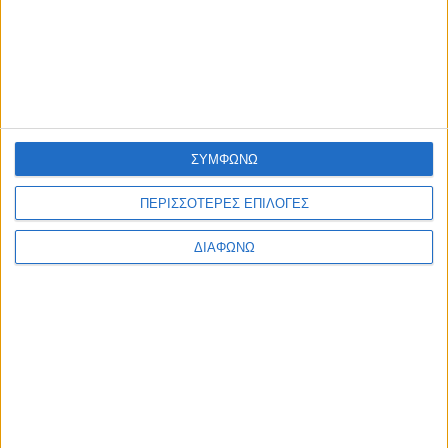
admin
-
6 Αυγούστου, 2026
ΕΠΙΚΑΙΡΟΤΗΤΑ
Έργα 7 εκ. στη Λευκάδα από το Ταμείο Ανάκαμψης
admin
-
6 Αυγούστου, 2026
ΕΠΙΚΑΙΡΟΤΗΤΑ
Με επιτυχία πραγματοποιήθηκε η 2η Ψηφιακή Συνάντηση
του DigiWest!
ΣΥΜΦΩΝΩ
admin
-
6 Αυγούστου, 2026
ΠΕΡΙΣΣΟΤΕΡΕΣ ΕΠΙΛΟΓΕΣ
ΠΟΛΙΤΙΣΜΟΣ
Η Φωτεινή Δάρρα στη Ναύπακτο με «Έναν Ουρανό
ΔΙΑΦΩΝΩ
Τραγούδια!»
admin
-
6 Αυγούστου, 2026
Φόρτωση περισσοτέρων
ΑΦΗΣΤΕ ΜΙΑ ΑΠΑΝΤΗΣΗ
Σχόλιο: