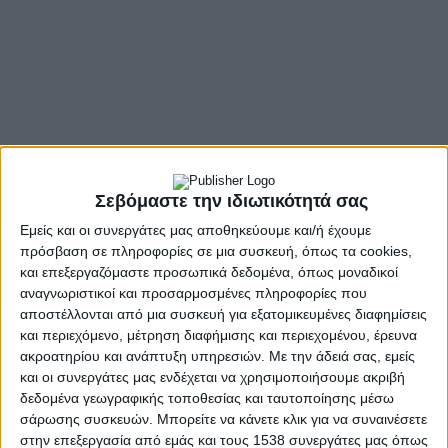
- Advertisement -
Εκδήλωση χθες στην Ουάσιγκτον και διακομματική
επιστολή σε Μάρκο Ρούμπιο
Σεβόμαστε την ιδιωτικότητά σας
Εμείς και οι συνεργάτες μας αποθηκεύουμε και/ή έχουμε
Στο Αμερικανικό Κογκρέσο φέρνουν τις απειλές κατά της
πρόσβαση σε πληροφορίες σε μια συσκευή, όπως τα cookies,
ιστορικής Μονής Αγίας Αικατερίνης στο Σινά ο ελληνικής
και επεξεργαζόμαστε προσωπικά δεδομένα, όπως μοναδικοί
καταγωγής Ρεπουμπλικανός Βουλευτής της Φλόριντα Gus
αναγνωριστικοί και προσαρμοσμένες πληροφορίες που
Bilirakis και ο Ευρωβουλευτής και μέλος της Αντιπροσωπείας
αποστέλλονται από μια συσκευή για εξατομικευμένες διαφημίσεις
ΗΠΑ -ΕΕ Νικόλας Φαραντούρης.
και περιεχόμενο, μέτρηση διαφήμισης και περιεχομένου, έρευνα
ακροατηρίου και ανάπτυξη υπηρεσιών.
Με την άδειά σας, εμείς
Σε ειδική εκδήλωση που πραγματοποιήθηκε χθες στην
και οι συνεργάτες μας ενδέχεται να χρησιμοποιήσουμε ακριβή
Ουάσιγκτον με υποστήριξη της οργάνωσης Coptic Orthodox
δεδομένα γεωγραφικής τοποθεσίας και ταυτοποίησης μέσω
Solidarity στο Rayburn Congressional Office Building,
σάρωσης συσκευών. Μπορείτε να κάνετε κλικ για να συναινέσετε
αναδείχθηκε η απειλή του ιδιοκτησιακού καθεστώτος της
στην επεξεργασία από εμάς και τους 1538 συνεργάτες μας όπως