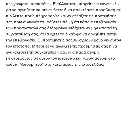
Μονής απ’ τις Αιγυπτιακές Αρχές, κάτι που σχετίζεται με τα
περιγράφεται παραπάνω. Εναλλακτικά, μπορείτε να κάνετε κλικ
σχέδια τουριστικής αξιοποίησης της περιοχής σε θέρετρο
για να αρνηθείτε να συναινέσετε ή να αποκτήσετε πρόσβαση σε
τύπου «Λας Βέγκας» απ’ την Αίγυπτο. Κεντρικό σημείο της
πιο λεπτομερείς πληροφορίες και να αλλάξετε τις προτιμήσεις
συζήτησης ήταν η υποψηφιότητα της Αιγύπτου για την ηγεσία
σας πριν συναινέσετε.
Λάβετε υπόψη ότι κάποια επεξεργασία
της UNESCO στις επικείμενες εκλογές του Οκτωβρίου και κατά
των προσωπικών σας δεδομένων ενδέχεται να μην απαιτεί τη
πόσο μπορεί να ηγηθεί ενός Οργανισμού για την προστασία
συγκατάθεσή σας, αλλά έχετε το δικαίωμα να αρνηθείτε αυτήν
Μνημείων Παγκόσμιας Κληρονομιάς μία χώρα όπως η Αίγυπτος
την επεξεργασία. Οι προτιμήσεις σαςθα ισχύουν μόνο για αυτόν
που υπονομεύει ένα τέτοιο μνημείο όπως η ιστορική Μονή
τον ιστότοπο. Μπορείτε να αλλάξετε τις προτιμήσεις σας ή να
Σινά. Ο ευρωβουλευτής Νικόλας Φαραντούρης είχε θέσει το
ανακαλέσετε τη συγκατάθεσή σας ανά πάσα στιγμή
ζήτημα με επιστολή του προς το Εκτελεστικό Συμβούλιο της
επιστρέφοντας σε αυτόν τον ιστότοπο και κάνοντας κλικ στο
UNESCO στις 2 Σεπτεμβρίου 2025 ζητώντας, πριν από
κουμπί "Απορρήτου" στο κάτω μέρος της ιστοσελίδας.
οποιαδήποτε εξέταση υποψηφιότητας, να αποκατασταθεί
οριστικά το ιδιοκτησιακό καθεστώς της Μονής.
Δείτε τ
ο
μήνυμα στο
X
:
https://twitter.com/NFarantouris/status/1962889756292850
022?s=19
Την επιστολή Φαραντούρη έχουν στηρίξει διεθνείς οργανώσεις
και κοινότητες, όπως οι Ορθόδοξοι Χριστιανοί Κόπτες κλπ.
Στο πλαίσιο αυτό, ο ελληνικής καταγωγής αμερικανός