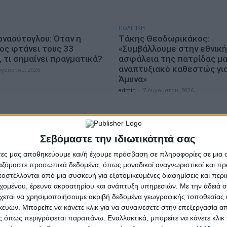
ΠΟΛΙΤΙΚΗ
ρναούτογλου: Όταν η
Τάκης Θεοδωρικάκος:
ος φτάνει τους 33
«Συμβάλλουμε στην εθνική
 τι σημαίνει πραγματικά?
ασφάλεια της πατρίδας μα
αναπτυξιακό καθεστώς για
υγούστου, 2026
Άμυνα»
admin
-
7 Αυγούστου, 2026
Σεβόμαστε την ιδιωτικότητά σας
άτες μας αποθηκεύουμε και/ή έχουμε πρόσβαση σε πληροφορίες σε μια
ργαζόμαστε προσωπικά δεδομένα, όπως μοναδικοί αναγνωριστικοί και 
στέλλονται από μια συσκευή για εξατομικευμένες διαφημίσεις και περ
εχομένου, έρευνα ακροατηρίου και ανάπτυξη υπηρεσιών.
Με την άδειά σα
χεται να χρησιμοποιήσουμε ακριβή δεδομένα γεωγραφικής τοποθεσίας 
ΕΠΙΚΑΙΡΟΤΗΤΑ
ών. Μπορείτε να κάνετε κλικ για να συναινέσετε στην επεξεργασία απ
ία νέου υπαλλήλου στην
Η επόμενη παγκόσμια δύν
 όπως περιγράφεται παραπάνω. Εναλλακτικά, μπορείτε να κάνετε κλικ γ
ρωμένη Διοίκηση
υδροπλάνα μπορεί να είναι