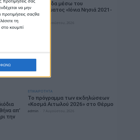
ς προτιμήσεις σας
τη Λευκάδα μέσω του
νδέχεται να μην
Προγράμματος «Ιόνια Νησιά 2021-
Οι προτιμήσεις σαςθα
2027»
λέσετε τη
admin
-
7 Αυγούστου, 2026
κ στο κουμπί
ΜΦΩΝΩ
ΕΠΙΚΑΙΡΟΤΗΤΑ
Το πρόγραμμα των εκδηλώσεων
διόδια
«Κοσμά Αιτωλού 2026» στο Θέρμο
θήνα απ’
admin
-
7 Αυγούστου, 2026
ρι την