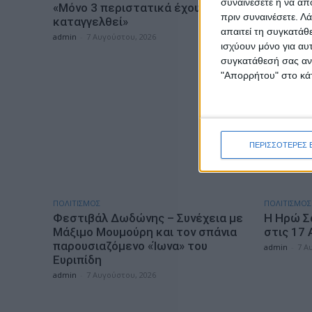
συναινέσετε ή να απ
«Μόνο 3 περιστατικά έχουν
Πελοπον
πριν συναινέσετε.
Λά
καταγγελθεί»
και Ιονίο
απαιτεί τη συγκατάθ
admin
-
7 Αυγούστου, 2026
admin
-
7 Α
ισχύουν μόνο για αυ
συγκατάθεσή σας ανά
"Απορρήτου" στο κάτ
ΠΕΡΙΣΣΟΤΕΡΕΣ 
ΠΟΛΙΤΙΣΜΟΣ
ΠΟΛΙΤΙΣΜΟΣ
Φεστιβάλ Δωδώνης – Συνέχεια με
Η Ηρώ Σ
Μάξιμο Μουμούρη και τον σπάνια
στις 17
παρουσιαζόμενο «Ίωνα» του
admin
-
7 Α
Ευριπίδη
admin
-
7 Αυγούστου, 2026