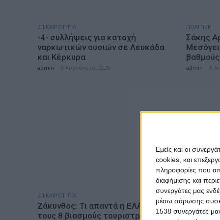
ΕΠΙΚΑΙΡΟΤΗΤΑ
ΠΟΛΙΤΙΚΗ
-4- συλλήψεις για κατοχή
Σάκης Α
ναρκωτικών ουσιών σε Λευκάδα
Μεσόγει
και Κέρκυρα
βαθμούς,
admin
-
8 Αυγούστου, 2026
admin
-
8 Α
Εμείς και οι συνεργ
cookies, και επεξε
πληροφορίες που απο
διαφήμισης και περι
συνεργάτες μας ενδέ
ΕΠΙΚΑΙΡΟΤΗΤΑ
ΓΕΓΟΝΟΤΑ
μέσω σάρωσης συσκευ
Ζάκυνθος: Τι απαντά η ΕΛΑΣ για
Ορκωμοσ
1538 συνεργάτες μας
τους 8 βιασμούς τουριστριών –
Αποκεντ