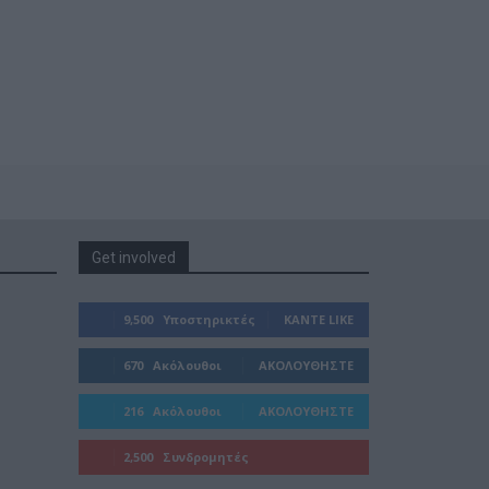
Get involved
9,500
Υποστηρικτές
ΚΆΝΤΕ LIKE
670
Ακόλουθοι
ΑΚΟΛΟΥΘΉΣΤΕ
216
Ακόλουθοι
ΑΚΟΛΟΥΘΉΣΤΕ
2,500
Συνδρομητές