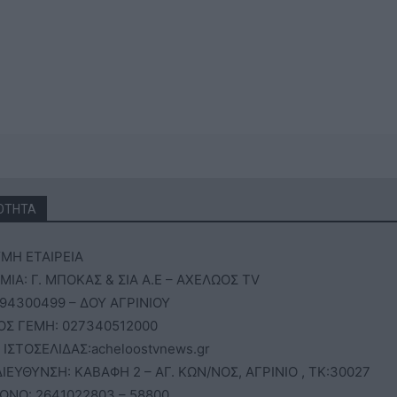
ΟΤΗΤΑ
ΜΗ ΕΤΑΙΡΕΙΑ
ΙΑ: Γ. ΜΠΟΚΑΣ & ΣΙΑ Α.Ε – ΑΧΕΛΩΟΣ TV
94300499 – ΔΟΥ ΑΓΡΙΝΙΟΥ
ΟΣ ΓΕΜΗ: 027340512000
 ΙΣΤΟΣΕΛΙΔΑΣ:acheloostvnews.gr
ΙΕΥΘΥΝΣΗ: ΚΑΒΑΦΗ 2 – ΑΓ. ΚΩΝ/ΝΟΣ, ΑΓΡΙΝΙΟ , ΤΚ:30027
ΩΝΟ: 2641022803 – 58800