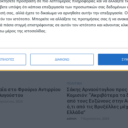
οκτήσετε πρόσβαση σε πιο λεπτομερείς πληροφορίες και να αλλάξετε τι
νήσου, Δυτικής Ελλάδας
Ελλάδα…
βετε υπόψη ότι κάποια επεξεργασία των προσωπικών σας δεδομένων ε
υ
admin
-
7 Αυγούστου, 2026
εσή σας, αλλά έχετε το δικαίωμα να αρνηθείτε αυτήν την επεξεργασία. 
υγούστου, 2026
τόν τον ιστότοπο. Μπορείτε να αλλάξετε τις προτιμήσεις σας ή να ανακα
 πάσα στιγμή επιστρέφοντας σε αυτόν τον ιστότοπο και κάνοντας κλι
ω μέρος της ιστοσελίδας.
ΕΠΙΛΟΓΕΣ
ΔΙΑΦΩΝΩ
ΣΥ
ΠΟΛΙΤΙΚΗ
αΐα στο Φρούριο Αντιρρίου
Σάκης Αρναούτογλου προς
 Αυγούστου
Κομισιόν: “Ακριβότερα τα 
από τους Ευζώνους στην Α
υγούστου, 2026
ό,τι από τις Βρυξέλλες μέχ
Ελλάδα”
admin
-
7 Αυγούστου, 2026