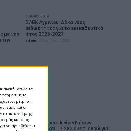
ΕΠΙΚΑΙΡΟΤΗΤΑ
ΣΑΕΚ Αγρινίου: Δέκα νέες
ειδικότητες για το εκπαιδευτικό
ς με νέο
έτος 2026-2027
 την
admin
-
7 Αυγούστου, 2026
 συσκευή, όπως τα
προσαρμοσμένες
ιεχόμενο, μέτρηση
ς, εμείς και οι
και ταυτοποίησης
ΠΟΛΙΤΙΚΗ
ό εμάς και τους
αμη στα
Η Περιφέρεια Ιονίων Νήσων
ια να αρνηθείτε να
 η
εξασφαλίζει 17,285 εκατ. ευρώ για