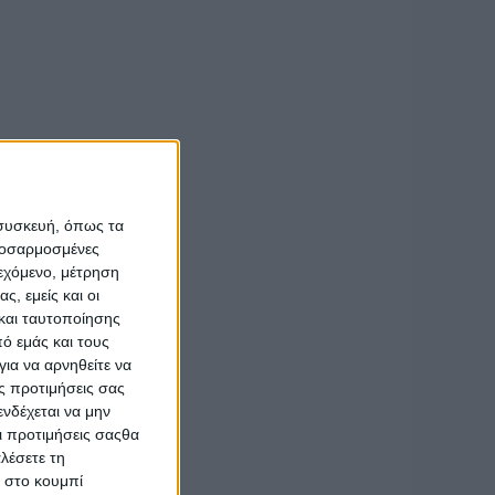
αγούδια σπάνια
ούδι σε μουσική
υ θα σας
αι παράφορου
 συσκευή, όπως τα
προσαρμοσμένες
ιεχόμενο, μέτρηση
ς, εμείς και οι
και ταυτοποίησης
ό εμάς και τους
ια να αρνηθείτε να
ς προτιμήσεις σας
νδέχεται να μην
Οι προτιμήσεις σαςθα
λέσετε τη
κ στο κουμπί