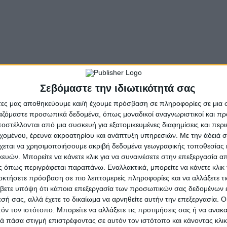
εξακολουθούν να τραγουδιούνται από γενιά σε γενιά. Τρ
ους ρεπερτορίου καθώς και ένα καινούργιο ερωτικό τραγ
ν Ηρώ Σαΐα.
ίες και μουσικά είδη, δημιουργώντας μια ατμόσφαιρα πο
κή γίνεται ο απόλυτος εκφραστής του πιο δυνατού αλλά κ
Σεβόμαστε την ιδιωτικότητά σας
άτες μας αποθηκεύουμε και/ή έχουμε πρόσβαση σε πληροφορίες σε μια
ργαζόμαστε προσωπικά δεδομένα, όπως μοναδικοί αναγνωριστικοί και 
στέλλονται από μια συσκευή για εξατομικευμένες διαφημίσεις και περ
εχομένου, έρευνα ακροατηρίου και ανάπτυξη υπηρεσιών.
Με την άδειά σα
χεται να χρησιμοποιήσουμε ακριβή δεδομένα γεωγραφικής τοποθεσίας 
ών. Μπορείτε να κάνετε κλικ για να συναινέσετε στην επεξεργασία απ
 όπως περιγράφεται παραπάνω. Εναλλακτικά, μπορείτε να κάνετε κλικ γ
- Advertisement -
οκτήσετε πρόσβαση σε πιο λεπτομερείς πληροφορίες και να αλλάξετε τι
βετε υπόψη ότι κάποια επεξεργασία των προσωπικών σας δεδομένων ε
εσή σας, αλλά έχετε το δικαίωμα να αρνηθείτε αυτήν την επεξεργασία. 
τόν τον ιστότοπο. Μπορείτε να αλλάξετε τις προτιμήσεις σας ή να ανακα
 πάσα στιγμή επιστρέφοντας σε αυτόν τον ιστότοπο και κάνοντας κλι