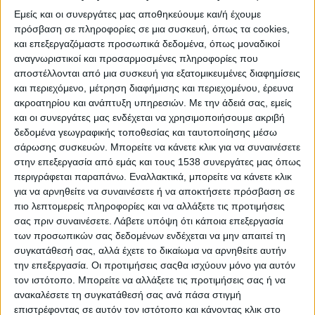
Δημήτρης Μανωλάτος (Ερμηνευτής, Καθηγητής
Εμείς και οι συνεργάτες μας αποθηκεύουμε και/ή έχουμε
Μουσικής και Δεξιοτέχνης Μουσικών Οργάνων).
πρόσβαση σε πληροφορίες σε μια συσκευή, όπως τα cookies,
και επεξεργαζόμαστε προσωπικά δεδομένα, όπως μοναδικοί
αναγνωριστικοί και προσαρμοσμένες πληροφορίες που
Είναι το αποτέλεσμα της τρίτης συνεργασίας της ίδιας
αποστέλλονται από μια συσκευή για εξατομικευμένες διαφημίσεις
ομάδας που μας προσέφερε λίγο καιρό πριν, αφ’ενός το
και περιεχόμενο, μέτρηση διαφήμισης και περιεχομένου, έρευνα
εκπληκτικό και διδακτικό ζεϊμπέκικο
«Ου
ακροατηρίου και ανάπτυξη υπηρεσιών.
Με την άδειά σας, εμείς
Μοιχεύσεις»
και αφ’ ετέρου το γλυκό ερωτικό
«Στης
και οι συνεργάτες μας ενδέχεται να χρησιμοποιήσουμε ακριβή
Ακτής τα Βράχια»
.
δεδομένα γεωγραφικής τοποθεσίας και ταυτοποίησης μέσω
σάρωσης συσκευών. Μπορείτε να κάνετε κλικ για να συναινέσετε
Το τραγούδι «Άτιμη Καρδιά» είναι ένα
στην επεξεργασία από εμάς και τους 1538 συνεργάτες μας όπως
χορευτικό δημοτικό σε καλαματιανό ρυθμό 7/8
περιγράφεται παραπάνω. Εναλλακτικά, μπορείτε να κάνετε κλικ
για να αρνηθείτε να συναινέσετε ή να αποκτήσετε πρόσβαση σε
Μπορείτε να κατεβάσετε το τραγούδι απο
ΕΔΩ
πιο λεπτομερείς πληροφορίες και να αλλάξετε τις προτιμήσεις
σας πριν συναινέσετε.
Λάβετε υπόψη ότι κάποια επεξεργασία
των προσωπικών σας δεδομένων ενδέχεται να μην απαιτεί τη
Οι καλλιτέχνες και τα συγκροτήματα που θέλουν να το
συγκατάθεσή σας, αλλά έχετε το δικαίωμα να αρνηθείτε αυτήν
παίξουν live μπορούν να κατεβάσουν την αρχική παρτιτούρα
την επεξεργασία. Οι προτιμήσεις σαςθα ισχύουν μόνο για αυτόν
απο
ΕΔΩ
τον ιστότοπο. Μπορείτε να αλλάξετε τις προτιμήσεις σας ή να
ανακαλέσετε τη συγκατάθεσή σας ανά πάσα στιγμή
επιστρέφοντας σε αυτόν τον ιστότοπο και κάνοντας κλικ στο