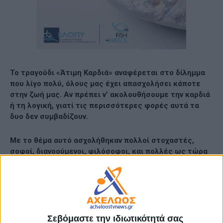
Το τραγούδι «Άτιμη Καρδιά» αναφέρεται
στο δίλημμα
που λίγο πολύ, όλους μας έχει απασχολήσει κάποτε
στην ζωή μας. Αν πρέπει ν’ ακολουθήσουμε την καρδιά
ή τη λογική, γιατί τις περισσότερες φορές αυτά τα
δυο δεν συμβαδίζουν.
Με το θέμα αυτό ασχολήθηκαν πολλοί στοχαστές,
σοφοί, διανοούμενοι, φιλόσοφοι, και πολλές ως τώρα
απόψεις έχουν ακουστεί.
Εδώ έχουμε την άποψη του Ανδρέα Μουντούρη
(Λογοτέχνης, Ποιητής, Στιχουργός) ο οποίος έγραψε
τους στίχους που μελοποίησε ο Κωνσταντίνος Σαμψών
Σεβόμαστε την ιδιωτικότητά σας
(Μουσικοσυνθέτης, Παραγωγός) και ερμήνευσε ο