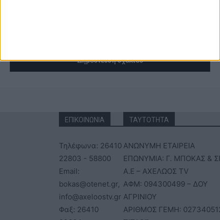
ΕΠΙΚΟΙΝΩΝΙΑ
ΤΑΥΤΟΤΗΤΑ
Τηλέφωνα: 26410
ΑΝΩΝΥΜΗ ΕΤΑΙΡΕΙΑ
22803 - 58800
ΕΠΩΝΥΜΙΑ: Γ. ΜΠΟΚΑΣ & Σ
Email:
Α.Ε – ΑΧΕΛΩΟΣ TV
bokas@otenet.gr,
ΑΦΜ: 094300499 – ΔΟΥ
info@axeloostv.gr
ΑΓΡΙΝΙΟΥ
Φαξ: 26410
ΑΡΙΘΜΟΣ ΓΕΜΗ: 02734051