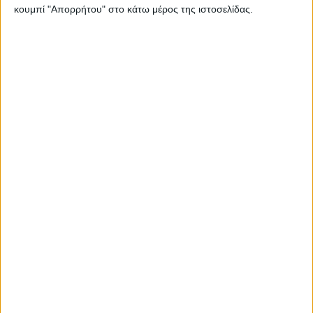
κουμπί "Απορρήτου" στο κάτω μέρος της ιστοσελίδας.
Συντελεστές:
Ανδρέας Μουντούρης:
Στίχοι
Κωνσταντίνος Σαμψών:
Μουσική
Δημήτρης Μανωλάτος:
Ερμηνεία
Μάριος Μπακάλης:
Κλαρίνο
Παναγιώτης Καμζέλας:
Βιολί