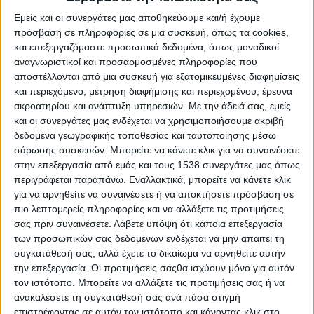
Εμείς και οι συνεργάτες μας αποθηκεύουμε και/ή έχουμε
πρόσβαση σε πληροφορίες σε μια συσκευή, όπως τα cookies,
και επεξεργαζόμαστε προσωπικά δεδομένα, όπως μοναδικοί
αναγνωριστικοί και προσαρμοσμένες πληροφορίες που
- Advertisement -
αποστέλλονται από μια συσκευή για εξατομικευμένες διαφημίσεις
και περιεχόμενο, μέτρηση διαφήμισης και περιεχομένου, έρευνα
ακροατηρίου και ανάπτυξη υπηρεσιών.
Με την άδειά σας, εμείς
Την ανάγκη στήριξης της ελληνικής περιφέρειας και ιδιαίτερα του
και οι συνεργάτες μας ενδέχεται να χρησιμοποιήσουμε ακριβή
πρωτογενούς τομέα ως βασικού πυλώνα της αναπτυξιακής
δεδομένα γεωγραφικής τοποθεσίας και ταυτοποίησης μέσω
σάρωσης συσκευών. Μπορείτε να κάνετε κλικ για να συναινέσετε
στρατηγικής της χώρας ανέδειξε ο Υφυπουργός Αγροτικής
στην επεξεργασία από εμάς και τους 1538 συνεργάτες μας όπως
Ανάπτυξης και Τροφίμων Αθανάσιος Καββαδάς, μιλώντας στο
περιγράφεται παραπάνω. Εναλλακτικά, μπορείτε να κάνετε κλικ
Στρατηγικό Συνέδριο «Δυτικά Επιχειρείν 2026» που
για να αρνηθείτε να συναινέσετε ή να αποκτήσετε πρόσβαση σε
πραγματοποιήθηκε στο Αγρίνιο, μεταφέροντας τις ευχές για κάθε
πιο λεπτομερείς πληροφορίες και να αλλάξετε τις προτιμήσεις
επιτυχία στις εργασίες του Συνεδρίου από τον Υπουργό Αγροτικής
σας πριν συναινέσετε.
Λάβετε υπόψη ότι κάποια επεξεργασία
Ανάπτυξης και Τροφίμων, κ. Μαργαρίτη Σχοινά.
των προσωπικών σας δεδομένων ενδέχεται να μην απαιτεί τη
συγκατάθεσή σας, αλλά έχετε το δικαίωμα να αρνηθείτε αυτήν
Με κεντρικό μήνυμα ότι «η Ελλάδα δεν είναι μόνο η Αθήνα», ο κ.
την επεξεργασία. Οι προτιμήσεις σαςθα ισχύουν μόνο για αυτόν
Καββαδάς υπογράμμισε πως η χώρα οφείλει να αφήσει πίσω της το
τον ιστότοπο. Μπορείτε να αλλάξετε τις προτιμήσεις σας ή να
αθηνοκεντρικό μοντέλο ανάπτυξης και να επενδύσει στην
ανακαλέσετε τη συγκατάθεσή σας ανά πάσα στιγμή
επιστρέφοντας σε αυτόν τον ιστότοπο και κάνοντας κλικ στο
αναζωογόνηση της ελληνικής υπαίθρου, επισημαίνοντας ότι ισχυρή