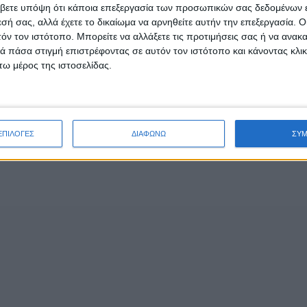
ημερότητα)
βετε υπόψη ότι κάποια επεξεργασία των προσωπικών σας δεδομένων ε
εσή σας, αλλά έχετε το δικαίωμα να αρνηθείτε αυτήν την επεξεργασία. 
τόν τον ιστότοπο. Μπορείτε να αλλάξετε τις προτιμήσεις σας ή να ανακα
 πάσα στιγμή επιστρέφοντας σε αυτόν τον ιστότοπο και κάνοντας κλι
ω μέρος της ιστοσελίδας.
σης)
ΕΠΙΛΟΓΕΣ
ΔΙΑΦΩΝΩ
ΣΥ
ϋπηρεσίας μισθωτών υπαλλήλων)
κή Ενημερότητα, Πληροφορίες Αποφάσεων ΚΕΠΑ)
– ανάκτηση αποφάσεων)
κοδομοτεχνικών έργων)