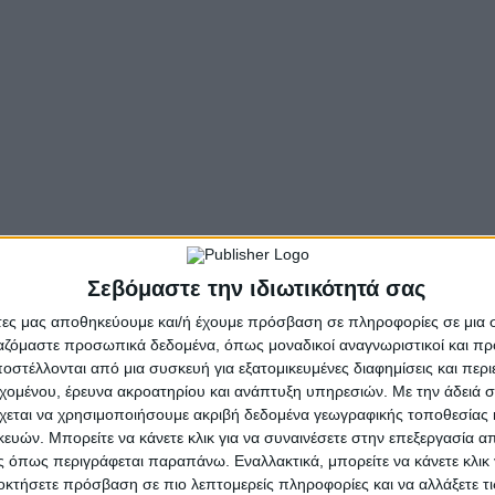
ΠΥΥ
, το
ΣΕΠΕ
, η
ΕΡΓΑΝΗ
, η
ΑΑΔΕ
, ο
ΟΠΕΚΑ
κ.α., κατά το μ
.
υντάξεων, επιδομάτων κλπ. παροχών η οποία θα πραγματ
εξυπηρέτηση των πολιτών από το τηλεφωνικό κέντρο
1555
,
των, αλλά δεν θα έχει πρόσβαση στα πληροφοριακά συστή
οκειμένου να προγραμματίσουν τις συναλλαγές τους εκτό
ιν τις 15:00 και μετά τη Δευτέρα 23-5-2022), το υπουργε
Σεβόμαστε την ιδιωτικότητά σας
πηρεάζονται από τη διακοπή των ηλεκτρονικών υπηρεσιώ
άτες μας αποθηκεύουμε και/ή έχουμε πρόσβαση σε πληροφορίες σε μια
ργαζόμαστε προσωπικά δεδομένα, όπως μοναδικοί αναγνωριστικοί και 
στέλλονται από μια συσκευή για εξατομικευμένες διαφημίσεις και περ
(ΕΓΔΙΧ): Στοιχεία Αποδοχών εργαζομένων Ιδιωτικού Το
εχομένου, έρευνα ακροατηρίου και ανάπτυξη υπηρεσιών.
Με την άδειά σα
υκαιρίας
χεται να χρησιμοποιήσουμε ακριβή δεδομένα γεωγραφικής τοποθεσίας 
ών. Μπορείτε να κάνετε κλικ για να συναινέσετε στην επεξεργασία απ
Σ (Ενιαία Ασφαλιστική Ενημερότητα)
 όπως περιγράφεται παραπάνω. Εναλλακτικά, μπορείτε να κάνετε κλικ γ
οκτήσετε πρόσβαση σε πιο λεπτομερείς πληροφορίες και να αλλάξετε τι