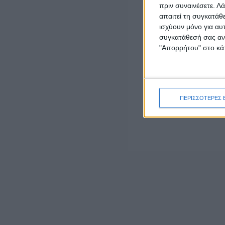
– ΕΛΛΗΝΙΚΟ ΚΤΗΜΑΤΟΛΟΓΙΟ (Ενιαία Ασφαλιστική Εν
πριν συναινέσετε.
Λά
απαιτεί τη συγκατάθ
– ΑΑΔΕ (Ενιαία Ασφαλιστική Ενημερότητα)
ισχύουν μόνο για αυ
συγκατάθεσή σας ανά
– ΑΣΕΠ (Βεβαίωση προϋπηρεσίας)
"Απορρήτου" στο κάτ
– ΓΕΜΗ (Απογραφή εργοδοτών)
– ΔΥΠΑ (Απόσπασμα Ατομικού Λογαριασμού Ασφάλι
ΠΕΡΙΣΣΟΤΕΡΕΣ 
– Υπουργείο Εσωτερικών (Υπηρεσία βεβαίωσης προ
– ΕΔΟΕΑΠ
– ΤΕΚΑ (Στοιχεία Εργοδοτών)
– ΕΟΠΥΥ (Ασφαλιστική ικανότητα, Ενιαία Ασφαλιστι
– ΟΠΕΚΑ (Εγγραφή Ασφαλισμένου- αποφάσεις ΚΕΠΑ 
– ΕΡΓΑΝΗ (πληροφορίες κοινών επιχειρήσεων και οι