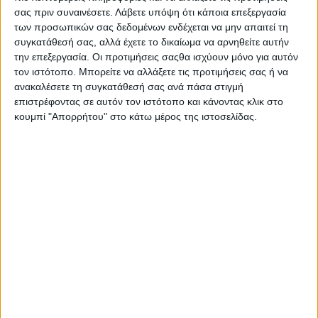
νοσοκομείου δεν θα περάσουν.
σας πριν συναινέσετε.
Λάβετε υπόψη ότι κάποια επεξεργασία
των προσωπικών σας δεδομένων ενδέχεται να μην απαιτεί τη
Είμαστε αντίθετοι σε οποιαδήποτε σκέψη κλεισίματος
συγκατάθεσή σας, αλλά έχετε το δικαίωμα να αρνηθείτε αυτήν
την επεξεργασία. Οι προτιμήσεις σαςθα ισχύουν μόνο για αυτόν
/ ενσωμάτωσης του Καραμανδανείου. Το πρόβλημα
τον ιστότοπο. Μπορείτε να αλλάξετε τις προτιμήσεις σας ή να
τέθηκε στις πραγματικές διαστάσεις του στον πρώην
ανακαλέσετε τη συγκατάθεσή σας ανά πάσα στιγμή
υπουργό Υγείας Ανδρέα Ξανθό κατά την επίσκεψή του
επιστρέφοντας σε αυτόν τον ιστότοπο και κάνοντας κλικ στο
στο Καραμανδάνειο στις 21 Μάρτη και στον πρόεδρο
κουμπί "Απορρήτου" στο κάτω μέρος της ιστοσελίδας.
του κόμματος Αλέξη Τσίπρα κατά την επίσκεψή του
στην Πάτρα στις 30 Μάρτη οι οποίοι και υποστήριξαν
το δίκαιο των αιτημάτων.
Συμμετέχουμε στην συγκέντρωση διαμαρτυρίας στην
είσοδο του νοσοκομείου την Δευτέρα 4 Απρίλη στις 12
το μεσημέρι.
ΟΧΙ ΣΤΗΝ ΥΠΟΒΑΘΜΙΣΗ ΤΟΥ ΚΑΡΑΜΑΝΔΑΝΕΙΟΥ
ΟΧΙ ΣΤΗΝ ΥΠΟΒΑΘΜΙΣΗ ΤΟΥ ΕΣΥ