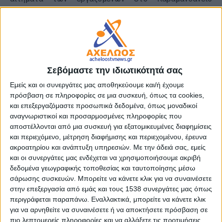
Νοσοκομείο Παίδων Πάτρας.
Το υπουργείο Υγείας πιστό στην κυβερνητική πολιτική
της αποδυνάμωσης του δημόσιου χαρακτήρα του
Εθνικού Συστήματος Υγείας, εφαρμόζει την ταχτική
Σεβόμαστε την ιδιωτικότητά σας
υποστελέχωσης και κατά συνέπεια υποβάθμισης του
μοναδικού εκτός περιφέρειας Αττικής, παιδιατρικού
Εμείς και οι συνεργάτες μας αποθηκεύουμε και/ή έχουμε
νοσοκομείου. Η έλλειψη αναισθησιολόγων οδηγεί σε
πρόσβαση σε πληροφορίες σε μια συσκευή, όπως τα cookies,
και επεξεργαζόμαστε προσωπικά δεδομένα, όπως μοναδικοί
μείωση των χειρουργείων στις κλινικές ΩΡΛ,
αναγνωριστικοί και προσαρμοσμένες πληροφορίες που
Ορθοπεδική και Χειρουργική , ενώ παράλληλα
αποστέλλονται από μια συσκευή για εξατομικευμένες διαφημίσεις
παρεμποδίζει την λειτουργία της Παιδιατρικής
και περιεχόμενο, μέτρηση διαφήμισης και περιεχομένου, έρευνα
κλινικής για την αντιμετώπιση έκτακτων
ακροατηρίου και ανάπτυξη υπηρεσιών.
Με την άδειά σας, εμείς
περιστατικών όπως μια διασωλήνωση.
και οι συνεργάτες μας ενδέχεται να χρησιμοποιήσουμε ακριβή
δεδομένα γεωγραφικής τοποθεσίας και ταυτοποίησης μέσω
Ο χειρουργικός και εργαστηριακός τομέας
σάρωσης συσκευών. Μπορείτε να κάνετε κλικ για να συναινέσετε
στην επεξεργασία από εμάς και τους 1538 συνεργάτες μας όπως
εφημερεύουν καθημερινά σε 24ωρη βάση και δεν
περιγράφεται παραπάνω. Εναλλακτικά, μπορείτε να κάνετε κλικ
νοείται η οποιαδήποτε έκπτωση στο έμψυχο δυναμικό.
για να αρνηθείτε να συναινέσετε ή να αποκτήσετε πρόσβαση σε
Τα σχέδια σκοτεινών κύκλων σε βάρος του
πιο λεπτομερείς πληροφορίες και να αλλάξετε τις προτιμήσεις