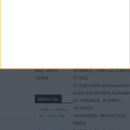
ΕΠΙΚΟΙΝΩΝΙΑ
ΤΑΥΤΟΤΗΤΑ
Τηλέφωνα: 26410
ΑΝΩΝΥΜΗ ΕΤΑΙΡΕΙΑ
22803 - 58800
ΕΠΩΝΥΜΙΑ: Γ. ΜΠΟΚΑΣ & Σ
Email:
Α.Ε – ΑΧΕΛΩΟΣ TV
bokas@otenet.gr,
ΑΦΜ: 094300499 – ΔΟΥ
info@axeloostv.gr
ΑΓΡΙΝΙΟΥ
Φαξ: 26410
ΑΡΙΘΜΟΣ ΓΕΜΗ: 02734051
23894
ΤΙΤΛΟΣ
ΙΣΤΟΣΕΛΙΔΑΣ:acheloostvne
ΕΔΡΑ-ΔΙΕΥΘΥΝΣΗ: ΚΑΒΑΦΗ
Μέλος του
ΑΓ. ΚΩΝ/ΝΟΣ, ΑΓΡΙΝΙΟ ,
ΤΚ:30027
Μ.Η.Τ. 242797
ΤΗΛΕΦΩΝΟ: 2641022803 –
58800