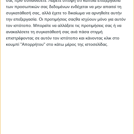
σας πριν συναινέσετε.
Λάβετε υπόψη ότι κάποια επεξεργασία
των προσωπικών σας δεδομένων ενδέχεται να μην απαιτεί τη
Φιλικός Αγώνας στη μνήμη αθλητών του τόπου μας τη
συγκατάθεσή σας, αλλά έχετε το δικαίωμα να αρνηθείτε αυτήν
Μεγάλη Παρασκευή στις 16:00 στο Δημοτικό Στάδιο
την επεξεργασία. Οι προτιμήσεις σαςθα ισχύουν μόνο για αυτόν
Αμφιλοχίας
τον ιστότοπο. Μπορείτε να αλλάξετε τις προτιμήσεις σας ή να
Φιλικό αγώνα διοργανώνει τη Μ. Παρασκευή στις 16:00 ο
ανακαλέσετε τη συγκατάθεσή σας ανά πάσα στιγμή
Πολιτιστικός Σύλλογος Σπάρτου με την υποστήριξη του Δήμου
επιστρέφοντας σε αυτόν τον ιστότοπο και κάνοντας κλικ στο
Αμφιλοχίας Δημοτικό Στάδιο Αμφιλοχίας στη μνήμη των
κουμπί "Απορρήτου" στο κάτω μέρος της ιστοσελίδας.
αθλητών του τόπου μας, Νώντα Θώμου, Βασίλη Φάσσα, Χρήστου
Αγρογιάννη, Κώστα Γιαννέλου, ως φόρος τιμής για την πολύτιμη
προσφορά τους στον αθλητισμό.
Στον αγώνα θα συμμετέχουν Παλαίμαχοι του Παναιτωλικού και
Επίλεκτοι Τοπικών Ομάδων.
Θα απονεμηθούν τιμητικές πλακέτες στις οικογένειες.
- Advertisement -
LATEST NEWS
ΠΟΛΙΤΙΚΗ
Τάκης Θεοδωρικάκος: «Συμβάλλουμε στην εθνική ασφάλει