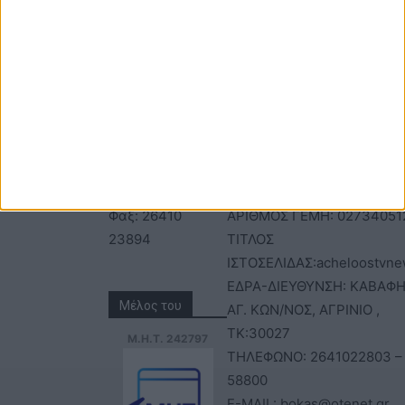
ΕΠΙΚΟΙΝΩΝΙΑ
ΤΑΥΤΟΤΗΤΑ
Τηλέφωνα: 26410
ΑΝΩΝΥΜΗ ΕΤΑΙΡΕΙΑ
22803 - 58800
ΕΠΩΝΥΜΙΑ: Γ. ΜΠΟΚΑΣ & Σ
Email:
Α.Ε – ΑΧΕΛΩΟΣ TV
bokas@otenet.gr,
ΑΦΜ: 094300499 – ΔΟΥ
info@axeloostv.gr
ΑΓΡΙΝΙΟΥ
Φαξ: 26410
ΑΡΙΘΜΟΣ ΓΕΜΗ: 02734051
23894
ΤΙΤΛΟΣ
ΙΣΤΟΣΕΛΙΔΑΣ:acheloostvne
ΕΔΡΑ-ΔΙΕΥΘΥΝΣΗ: ΚΑΒΑΦΗ
Μέλος του
ΑΓ. ΚΩΝ/ΝΟΣ, ΑΓΡΙΝΙΟ ,
ΤΚ:30027
Μ.Η.Τ. 242797
ΤΗΛΕΦΩΝΟ: 2641022803 –
58800
E-MAIL: bokas@otenet.gr,