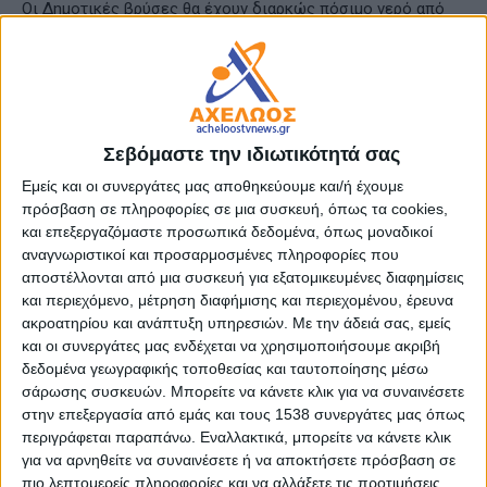
Οι Δημοτικές βρύσες θα έχουν διαρκώς πόσιμο νερό από
την πηγή Αχυρών.
- Advertisement -
Σεβόμαστε την ιδιωτικότητά σας
Εμείς και οι συνεργάτες μας αποθηκεύουμε και/ή έχουμε
LATEST NEWS
πρόσβαση σε πληροφορίες σε μια συσκευή, όπως τα cookies,
και επεξεργαζόμαστε προσωπικά δεδομένα, όπως μοναδικοί
ΕΠΙΚΑΙΡΟΤΗΤΑ
αναγνωριστικοί και προσαρμοσμένες πληροφορίες που
Πώς αμείβεται η αργία του
αποστέλλονται από μια συσκευή για εξατομικευμένες διαφημίσεις
Δεκαπενταύγουστου – Ενημέρωση
και περιεχόμενο, μέτρηση διαφήμισης και περιεχομένου, έρευνα
της ΓΣΕΕ
ακροατηρίου και ανάπτυξη υπηρεσιών.
Με την άδειά σας, εμείς
admin
-
6 Αυγούστου, 2026
και οι συνεργάτες μας ενδέχεται να χρησιμοποιήσουμε ακριβή
δεδομένα γεωγραφικής τοποθεσίας και ταυτοποίησης μέσω
ΕΠΙΚΑΙΡΟΤΗΤΑ
σάρωσης συσκευών. Μπορείτε να κάνετε κλικ για να συναινέσετε
Συνελήφθησαν δύο άτομα για κατοχή
στην επεξεργασία από εμάς και τους 1538 συνεργάτες μας όπως
ναρκωτικών ουσιών στην Κέρκυρα
περιγράφεται παραπάνω. Εναλλακτικά, μπορείτε να κάνετε κλικ
admin
-
6 Αυγούστου, 2026
για να αρνηθείτε να συναινέσετε ή να αποκτήσετε πρόσβαση σε
πιο λεπτομερείς πληροφορίες και να αλλάξετε τις προτιμήσεις