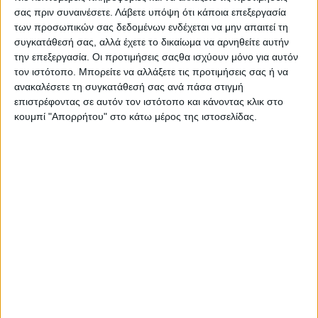
ΕΠΙΚΑΙΡΟΤΗΤΑ
σας πριν συναινέσετε.
Λάβετε υπόψη ότι κάποια επεξεργασία
Δυτική Ελλάδα: Ο απολογισμός του
των προσωπικών σας δεδομένων ενδέχεται να μην απαιτεί τη
Ιουλίου κατέγραψε 42 τροχαία
συγκατάθεσή σας, αλλά έχετε το δικαίωμα να αρνηθείτε αυτήν
ατυχήματα και 3.757 παραβάσεις
την επεξεργασία. Οι προτιμήσεις σαςθα ισχύουν μόνο για αυτόν
admin
-
5 Αυγούστου, 2026
τον ιστότοπο. Μπορείτε να αλλάξετε τις προτιμήσεις σας ή να
ΕΠΙΚΑΙΡΟΤΗΤΑ
ανακαλέσετε τη συγκατάθεσή σας ανά πάσα στιγμή
Mνημόσυνο στη Γαβαλού για τα
επιστρέφοντας σε αυτόν τον ιστότοπο και κάνοντας κλικ στο
θύματα της Γερμανικής Κατοχής στη
κουμπί "Απορρήτου" στο κάτω μέρος της ιστοσελίδας.
Μακρυνεία
admin
-
5 Αυγούστου, 2026
- Advertisement -