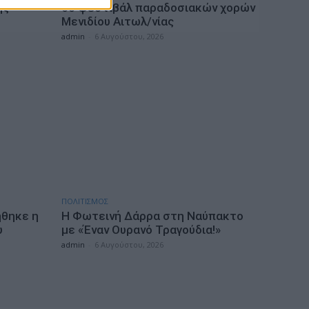
ής
6ο φεστιβάλ παραδοσιακών χορών
Μενιδίου Αιτωλ/νίας
admin
-
6 Αυγούστου, 2026
ΠΟΛΙΤΙΣΜΟΣ
ήθηκε η
Η Φωτεινή Δάρρα στη Ναύπακτο
υ
με «Έναν Ουρανό Τραγούδια!»
admin
-
6 Αυγούστου, 2026