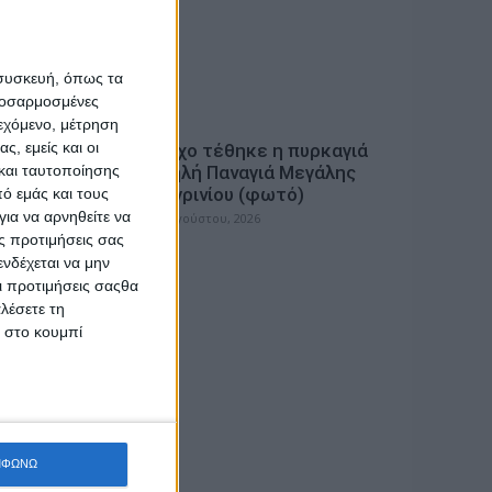
 συσκευή, όπως τα
προσαρμοσμένες
ιεχόμενο, μέτρηση
ΓΕΓΟΝΟΤΑ
ς, εμείς και οι
 ευρώ σε
Υπό έλεγχο τέθηκε η πυρκαγιά
και ταυτοποίησης
ν
στην Υψηλή Παναγιά Μεγάλης
Χώρας Αγρινίου (φωτό)
ό εμάς και τους
ος;
ια να αρνηθείτε να
admin
-
6 Αυγούστου, 2026
ς προτιμήσεις σας
νδέχεται να μην
Οι προτιμήσεις σαςθα
λέσετε τη
κ στο κουμπί
ΜΦΩΝΩ
ΠΟΛΙΤΙΣΜΟΣ