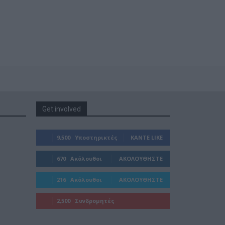
Get involved
9,500
Υποστηρικτές
ΚΆΝΤΕ LIKE
670
Ακόλουθοι
ΑΚΟΛΟΥΘΉΣΤΕ
216
Ακόλουθοι
ΑΚΟΛΟΥΘΉΣΤΕ
2,500
Συνδρομητές
ΓΊΝΕΤΕ ΣΥΝΔΡΟΜΗΤΉΣ