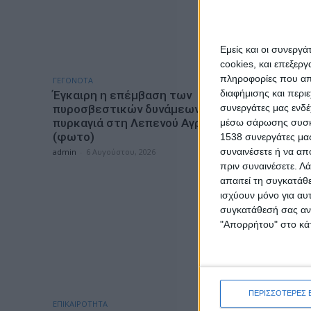
Εμείς και οι συνεργ
cookies, και επεξε
πληροφορίες που απο
ΓΕΓΟΝΟΤΑ
ΟΡΘΟΔΟΞΙΑ
διαφήμισης και περι
Έγκαιρη η επέμβαση των
“Το Μήνυ
συνεργάτες μας ενδέ
πυροσβεστικών δυνάμεων σε
Δημητρί
πυρκαγιά στη Λεπενού Αγρινίου
μέσω σάρωσης συσκευ
admin
-
6 Α
(φωτο)
1538 συνεργάτες μας
συναινέσετε ή να απ
admin
-
6 Αυγούστου, 2026
πριν συναινέσετε.
Λά
απαιτεί τη συγκατάθ
ισχύουν μόνο για αυ
συγκατάθεσή σας ανά
"Απορρήτου" στο κάτ
ΠΕΡΙΣΣΟΤΕΡΕΣ 
ΕΠΙΚΑΙΡΟΤΗΤΑ
ΠΟΛΙΤΙΣΜΟΣ