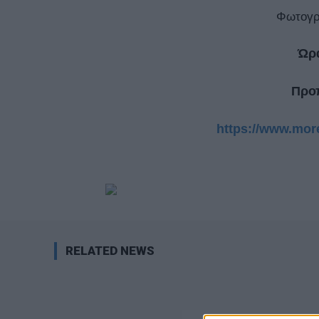
Φωτογρ
Ώρα
Προ
https://www.more
RELATED NEWS