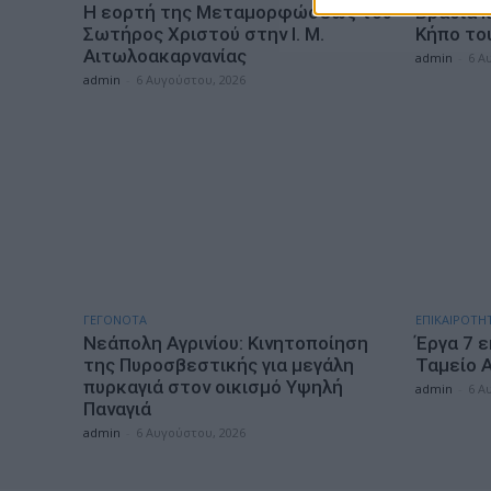
Η εορτή της Μεταμορφώσεως του
Βραδιά 
Σωτήρος Χριστού στην Ι. Μ.
Κήπο το
Αιτωλοακαρνανίας
admin
-
6 Α
admin
-
6 Αυγούστου, 2026
ΓΕΓΟΝΟΤΑ
ΕΠΙΚΑΙΡΟΤΗ
Νεάπολη Αγρινίου: Κινητοποίηση
Έργα 7 ε
της Πυροσβεστικής για μεγάλη
Ταμείο 
πυρκαγιά στον οικισμό Υψηλή
admin
-
6 Α
Παναγιά
admin
-
6 Αυγούστου, 2026