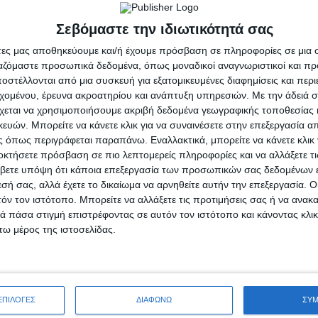
Σεβόμαστε την ιδιωτικότητά σας
άτες μας αποθηκεύουμε και/ή έχουμε πρόσβαση σε πληροφορίες σε μια
ργαζόμαστε προσωπικά δεδομένα, όπως μοναδικοί αναγνωριστικοί και 
στέλλονται από μια συσκευή για εξατομικευμένες διαφημίσεις και περ
ΠΟΛΙΤΙΚΗ
εχομένου, έρευνα ακροατηρίου και ανάπτυξη υπηρεσιών.
Με την άδειά σα
μα της Παναγίας” του π.
ΝΙΚΗ: Πάνω από 500 εκατ.
χεται να χρησιμοποιήσουμε ακριβή δεδομένα γεωγραφικής τοποθεσίας 
ου Μπόκου
μισθώσεις εναέριων μέσω
πυρόσβεσης – Γιατί δεν
ών. Μπορείτε να κάνετε κλικ για να συναινέσετε στην επεξεργασία απ
υγούστου, 2026
αποκτήθηκε εθνικός στόλ
 όπως περιγράφεται παραπάνω. Εναλλακτικά, μπορείτε να κάνετε κλικ γ
οκτήσετε πρόσβαση σε πιο λεπτομερείς πληροφορίες και να αλλάξετε τι
admin
-
6 Αυγούστου, 2026
βετε υπόψη ότι κάποια επεξεργασία των προσωπικών σας δεδομένων ε
εσή σας, αλλά έχετε το δικαίωμα να αρνηθείτε αυτήν την επεξεργασία. 
τόν τον ιστότοπο. Μπορείτε να αλλάξετε τις προτιμήσεις σας ή να ανακα
 πάσα στιγμή επιστρέφοντας σε αυτόν τον ιστότοπο και κάνοντας κλι
ω μέρος της ιστοσελίδας.
ΕΠΙΛΟΓΕΣ
ΔΙΑΦΩΝΩ
ΣΥ
ΠΟΛΙΤΙΣΜΟΣ