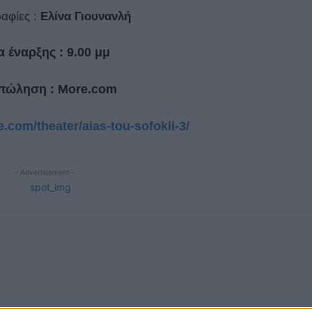
αφίες :
Ελίνα Γιουνανλή
 έναρξης : 9.00 μμ
πώληση :
More
.
com
.com/theater/aias-tou-sofokli-3/
- Advertisement -