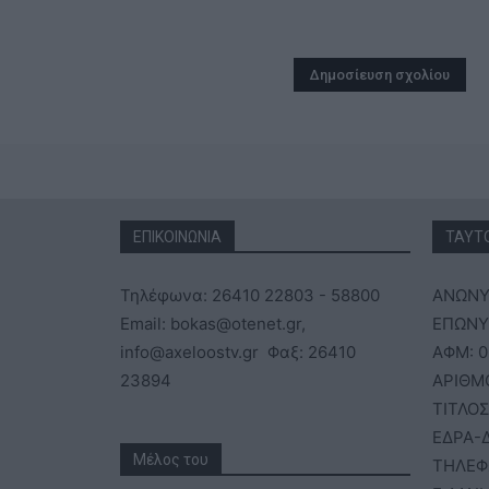
ΕΠΙΚΟΙΝΩΝΙΑ
ΤΑΥΤ
Τηλέφωνα: 26410 22803 - 58800
ΑΝΩΝΥ
Email: bokas@otenet.gr,
ΕΠΩΝΥΜ
info@axeloostv.gr Φαξ: 26410
ΑΦΜ: 0
23894
ΑΡΙΘΜ
ΤΙΤΛΟΣ
ΕΔΡΑ-Δ
Μέλος του
ΤΗΛΕΦ