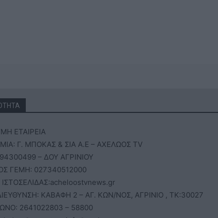
ΟΤΗΤΑ
ΜΗ ΕΤΑΙΡΕΙΑ
ΙΑ: Γ. ΜΠΟΚΑΣ & ΣΙΑ Α.Ε – ΑΧΕΛΩΟΣ TV
94300499 – ΔΟΥ ΑΓΡΙΝΙΟΥ
ΟΣ ΓΕΜΗ: 027340512000
 ΙΣΤΟΣΕΛΙΔΑΣ:acheloostvnews.gr
ΙΕΥΘΥΝΣΗ: ΚΑΒΑΦΗ 2 – ΑΓ. ΚΩΝ/ΝΟΣ, ΑΓΡΙΝΙΟ , ΤΚ:30027
ΩΝΟ: 2641022803 – 58800