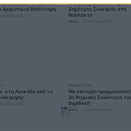
κλασικής μουσικής στον
Ο διακεκριμένος κιθαριστ
υ Αρχοντικού Μπότσαρη
Δημήτρης Σουκαράς στη
Ναύπακτο
υγούστου, 2026
admin
-
6 Αυγούστου, 2026
ΤΑ
ΕΠΙΚΑΙΡΟΤΗΤΑ
κ. στη Λευκάδα από το
Με επιτυχία πραγματοποι
Ανάκαμψης
2η Ψηφιακή Συνάντηση το
DigiWest!
υγούστου, 2026
admin
-
6 Αυγούστου, 2026