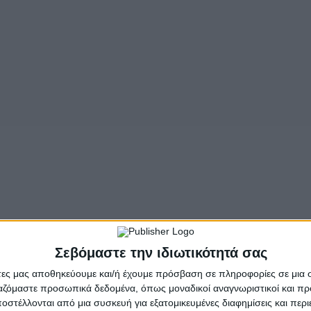
νο. H εκτίμηση είναι πως και αυτός πρόκειται να παραδοθε
προαυλίζονταν, ενώ κρατούνταν στην αστυνομική διεύθυν
ς είχαν κριθεί προφυλακιστέοι για την διάρρηξη με στ
- Advertisement -
Σεβόμαστε την ιδιωτικότητά σας
άτες μας αποθηκεύουμε και/ή έχουμε πρόσβαση σε πληροφορίες σε μια
ργαζόμαστε προσωπικά δεδομένα, όπως μοναδικοί αναγνωριστικοί και 
στέλλονται από μια συσκευή για εξατομικευμένες διαφημίσεις και περ