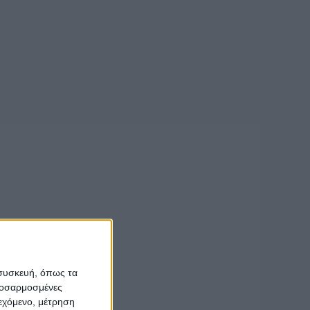
ί.
ση ενόψει της
όχο ATM στην
 συσκευή, όπως τα
προσαρμοσμένες
ιεχόμενο, μέτρηση