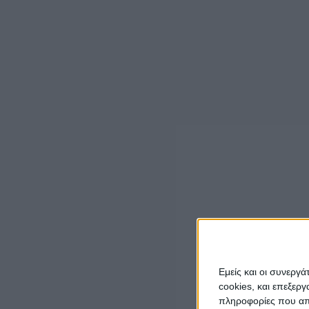
Την ίδια ώρα σε εξέλιξη είναι οι έρευνες για τον 18χρο
Υπενθυμίζεται ότι οι δυο Ρομά απέδρασαν την ώρα που 
μεταγωγής τους σε δυο σωφρονιστικά καταστήματα καθώ
πόλη του Αγρινίου.
LATEST NEWS
ΠΟΛΙΤΙΚΗ
Τάκης Θεοδωρικάκος: «Συμβάλλουμε στην
εθνική ασφάλεια της πατρίδας μας με νέο
αναπτυξιακό καθεστώς για την Άμυνα»
admin
-
7 Αυγούστου, 2026
Εμείς και οι συνεργ
ΕΠΙΚΑΙΡΟΤΗΤΑ
cookies, και επεξε
ΣΑΕΚ Αγρινίου: Δέκα νέες ειδικότητες για το
πληροφορίες που απο