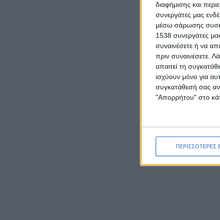
εκπαιδευτικό έτος 2026-2027
διαφήμισης και περι
7 Αυγούστου, 2026
συνεργάτες μας ενδέ
μέσω σάρωσης συσκευ
ΕΠΙΚΑΙΡΟΤΗΤΑ
1538 συνεργάτες μας
Ζάκυνθος: Τι απαντά η ΕΛΑΣ για τους 8
συναινέσετε ή να απ
βιασμούς τουριστριών – «Μόνο 3
πριν συναινέσετε.
Λά
περιστατικά έχουν καταγγελθεί»
απαιτεί τη συγκατάθ
7 Αυγούστου, 2026
ισχύουν μόνο για αυ
συγκατάθεσή σας ανά
ΓΕΓΟΝΟΤΑ
Ορκωμοσία νέου υπαλλήλου στην
"Απορρήτου" στο κάτ
Αποκεντρωμένη Διοίκηση Πελοποννήσου,
Δυτικής Ελλάδας και Ιονίου
7 Αυγούστου, 2026
- Advertisement -
ΠΕΡΙΣΣΟΤΕΡΕΣ 
RELATED NEWS