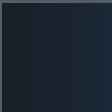
ΕΠΙΚΟΙΝΩΝΙΑ
Τηλέφωνα: 26410 22803 - 58800
Email: bokas@otenet.gr, info@axeloostv.gr Φαξ:
26410 23894
Μέλος του
Μ.Η.Τ. 242797