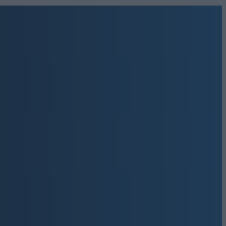
Get involved
9,500
Υποστηρικτές
ΚΆΝΤΕ LIKE
670
Ακόλουθοι
ΑΚΟΛΟΥΘΉΣΤΕ
216
Ακόλουθοι
ΑΚΟΛΟΥΘΉΣΤΕ
ΤΚ:30027
2,500
Συνδρομητές
ΓΊΝΕΤΕ ΣΥΝΔΡΟΜΗΤΉΣ
 Γ.